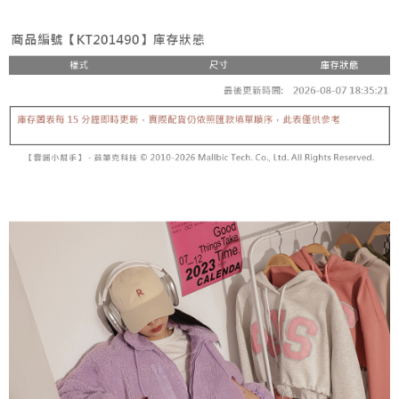
3. Tiada bayaran diperlukan apabila pesanan disahkan. Produk akan
mudah alih anda, memilih bilangan ansuran, dan menetapkan tarikh
dihantar ke alamat yang ditetapkan.
全家取貨付款
akhir pembayaran. Transaksi akan dianggap selesai setelah pembayaran
4. Setelah pesanan disahkan, anda akan menerima SMS pembayaran
disahkan.
NT$60/pesanan | Penghantaran percuma untuk pesanan
manakala ahli aplikasi akan menerima pemberitahuan tolak aplikasi
NT$1,800 atau lebih
AFTEE.
Had kredit yang diluluskan, tempoh ansuran yang tersedia, dan yuran
5. Tiada bayaran diperlukan apabila anda menerima produk. Sila buat
yang dikenakan adalah tertakluk kepada maklumat yang dinyatakan
pembayaran di empat kedai serbaneka utama, ATM atau perbankan
付款後全家取貨
pada halaman pengesahan transaksi seterusnya.
dalam talian dengan SMS pembayaran atau pemberitahuan tolak aplikasi
NT$60/pesanan | Penghantaran percuma untuk pesanan
AFTEE.
Jika transaksi tidak disahkan dalam masa 30 minit selepas pesanan
NT$1,600 atau lebih
dibuat, atau jika permohonan gagal dalam proses semakan, pesanan
Sila ambil perhatian bahawa tempoh pembayaran adalah 14 hari. Walau
akan dibatalkan secara automatik. Jika permohonan gagal pada
已關閉，請勿下單
bagaimanapun, bagi mereka yang telah memuat turun Aplikasi AFTEE
peringkat "semakan manual", ini bermakna kriteria pemarkahan sistem
dan mendaftar sebagai ahli AFTEE boleh menikmati tempoh pembayaran
NT$10,000/pesanan
tidak dipenuhi; butiran penilaian khusus tidak akan didedahkan.
sehingga 45 hari.
已關閉，請勿下單(付取)
[Arahan Pembayaran]
Tempoh pembayaran dikira dari masa kedai meminta pembayaran anda,
ditambah dengan bilangan hari yang boleh dilanjutkan oleh AFTEE. Anda
NT$10,000/pesanan
Pembayaran ansuran melalui OP Pay Later akan dibilkan secara
boleh melanjutkan tempoh pembayaran anda sebelum anda menerima
berasingan dan tidak termasuk dalam bil telekom anda. SMS peringatan
pesanan. Walau bagaimanapun, tiada jaminan bahawa anda boleh
7-11取貨付款
pembayaran akan dihantar selepas kitaran bil bulanan.
menerima pesanan anda semasa tempoh pembayaran (cth.: produk
NT$60/pesanan | Penghantaran percuma untuk pesanan
prapesanan atau produk yang mungkin mengambil masa yang lebih
Selepas mengakses bil melalui pautan dalam SMS, anda boleh
NT$1,800 atau lebih
lama untuk dihantar). Oleh itu, anda dikehendaki membuat pembayaran
menyelesaikan pembayaran anda melalui salah satu saluran berikut: kod
kepada AFTEE dalam tempoh sama ada anda menerima pesanan.
bar kedai serbaneka, kedai runcit Taiwan Mobile, pemindahan bank,
付款後7-11取貨
JKOPay, atau iPASS MONEY.
Kedua, Sekatan Pembayaran