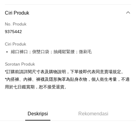
Kaedah Pembayaran
Ciri Produk
Kad Kredit (Bayaran Penuh)
No. Produk
Pengambilan di Kedai Serbaneka
9375442
LINE Pay
Ciri Produk
Apple Pay
縮口褲口；側雙口袋；抽繩鬆緊腰；微刷毛
JKOPAY
Sorotan Produk
Google Pay
*訂購前請詳閱尺寸表及購物說明，下單後即代表同意賣場規定。
*內搭褲、內褲、褲襪及隱形胸罩為貼身衣物，個人衛生考量，不適
OP Pay Later
用於七日鑑賞期，恕不接受退貨。
Deskripsi
[Terma Penggunaan untuk OP Pay Later]
AFTEE
Perkhidmatan ini disediakan oleh Taiwan Mobile dan tersedia untuk
Deskripsi
pengguna Taiwan Mobile tanpa memerlukan permohonan tambahan.
Deskripsi
Rekomendasi
Pertama, Mengenai Perkhidmatan AFTEE Beli Sekarang Bayar Kemudian
Pemindahan ATM
1. Dengan memilih AFTEE sebagai kaedah pembayaran, mesej
Jika anda memilih OP Pay Later sebagai kaedah pembayaran, sistem
pengesahan AFTEE akan muncul.
akan mengarahkan anda secara automatik ke proses transaksi OP Pay
2. Anda boleh meneruskan pembayaran selepas pengesahan SMS.
Pilihan Penghantaran
Later selepas pesanan dibuat. Anda perlu mengesahkan nombor telefon