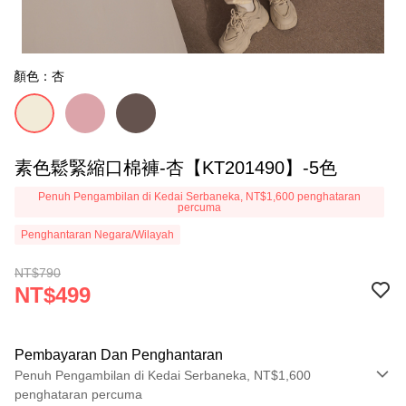
顏色：杏
素色鬆緊縮口棉褲-杏【KT201490】-5色
Penuh Pengambilan di Kedai Serbaneka, NT$1,600 penghataran
percuma
Penghantaran Negara/Wilayah
NT$790
NT$499
Pembayaran Dan Penghantaran
Penuh Pengambilan di Kedai Serbaneka, NT$1,600
penghataran percuma