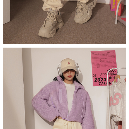
1. Perkhidmatan ini disediakan oleh "Taiwan Mobile Co., Ltd." untuk
membolehkan pengguna membeli produk atau perkhidmatan melalui
perkhidmatan ini semasa transaksi, dan kedai akan menyerahkan hak
tuntutan harga jual/beli ansuran kepada syarikat ini untuk membayar bil
menggunakan bil syarikat ini.
2. Berdasarkan tujuan kontrak persetujuan pembayaran menggunakan
"Pembayaran Ansuran Gogo", kedai akan memberikan maklumat peribadi
anda (termasuk nama, telefon atau alamat) kepada Taiwan Mobile untuk
pengumpulan, pemprosesan dan penggunaan, untuk pengesahan,
semakan dan pembetulan data yang diperlukan untuk bil ansuran oleh
Taiwan Mobile.
3. Sila baca syarat perkhidmatan pengguna secara lengkap melalui
pautan berikut: https://oppay.tw/userRule