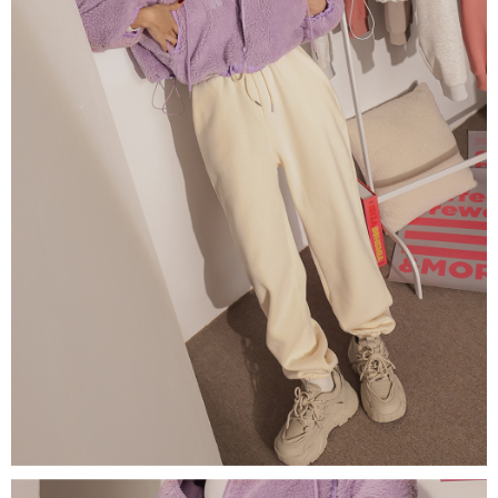
NT$60/pesanan | Penghantaran percuma untuk pesanan
1. Jumlah yang diperakui untuk pengguna kali pertama boleh sehingga
[Nota Penting]
NT$1,600 atau lebih
NT$10,000. Amaun diperakui sebenar yang diluluskan akan berdasarkan
keputusan pensijilan dan semakan oleh AFTEE.
Perkhidmatan ini disediakan oleh Taiwan Mobile Co., Ltd. (“Syarikat”),
宅配
2. Amaun perbelanjaan minimum mestilah lebih besar daripada NT$20.
yang membolehkan pelanggan membeli barangan atau perkhidmatan
3. Pada masa ini hanya tersedia untuk ahli Taiwan.
NT$100/pesanan | Penghantaran percuma untuk pesanan
melalui perkhidmatan ini pada masa transaksi. Hasil daripada pembelian
atau pembayaran ansuran akan dipindahkan oleh peniaga kepada
NT$2,500 atau lebih
Ketiga, Syarat Perkhidmatan
Syarikat, dan pelanggan hendaklah membuat pembayaran mengikut
Perkhidmatan AFTEE Beli Sekarang Bayar Kemudian disediakan oleh NP
perjanjian menggunakan sistem bil Syarikat.
國家/地區配送
Kadar Penghantaran
Taiwan, Inc. dan AFTEE akan membuat bil kepada pengguna. AFTEE
akan menggunakan data peribadi yang dikumpul (termasuk nama
Untuk memenuhi hubungan kontrak yang terjalin melalui persetujuan
pembeli, no. telefon, nama penerima, no. telefon, alamat penerima) untuk
penggunaan OP Pay Later, peniaga akan memberikan maklumat peribadi
penggunaan perkhidmatan. Sila rujuk kepada "Penyata Pengumpulan
anda (termasuk nama, nombor telefon, atau alamat) kepada Syarikat bagi
Data Peribadi, Pemprosesan, Penggunaan"
tujuan pengumpulan, pemprosesan dan penggunaan data yang
(https://aftee.tw/privacypolicy/
) untuk maklumat lanjut.
diperlukan untuk pengebilan ansuran, termasuk pengesahan,
pengesahan semula dan pembetulan.
Jumlah yang diperakui untuk pengguna kali pertama yang lulus
kelulusan boleh sehingga NT$10,000. Jika pengguna tidak membuat
Untuk terma perkhidmatan penuh, sila rujuk pautan berikut:
pembayaran dalam tempoh tersebut, yuran pembayaran lewat sebanyak
https://oppay.tw/userRule
" target="_blank" class="link revert-
20% setahun akan dikenakan. Pengguna bawah umur dikehendaki
style">https://oppay.tw/userRule
mendapatkan kebenaran daripada ibu bapa atau penjaga yang sah
untuk menggunakan AFTEE.
【Panduan Penggunaan Pembayaran Ansuran Gogo】
1. Perkhidmatan ini disediakan oleh Taiwan Mobile, pengguna telefon
Sila hubungi NP Taiwan Inc. di
cs_tw@netprotections.co.jp
jika anda
mudah alih boleh segera menggunakan tanpa perlu memohon lagi.
mempunyai sebarang kebimbangan mengenai pemprosesan dan
(Hanya untuk nombor langganan peribadi, tidak terbuka untuk syarikat
penggunaan pada data peribadi. Jika anda tidak bersetuju dengan data