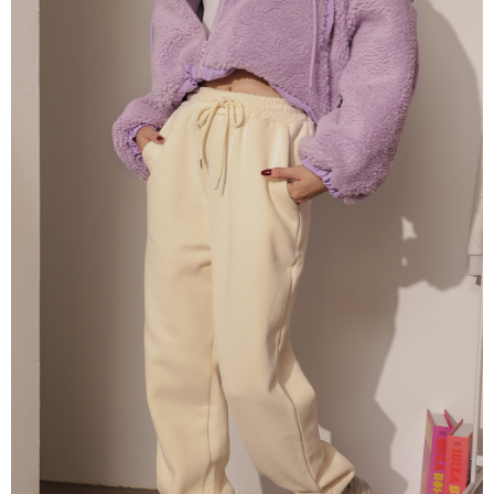
dan kad prabayar)
peribadi yang disenaraikan seperti di atas akan dikumpul dan digunakan
2. Pilihan kaedah pembayaran "Pembayaran Ansuran Gogo", selepas
oleh AFTEE, sila jangan gunakan perkhidmatan ini.
pesanan ditubuhkan, akan secara automatik dialihkan ke proses
transaksi Gogo, selepas pengesahan nombor telefon, pilih bilangan
ansuran yang diingini, tarikh akhir pembayaran, dan setelah
mengesahkan pembayaran, transaksi akan selesai.
3. Jumlah kelulusan sebenar, bilangan ansuran dan jumlah bayaran
adalah berdasarkan halaman pengesahan transaksi seterusnya.
4. Dalam masa 30 minit selepas pesanan ditubuhkan, jika tidak pergi
untuk mengesahkan transaksi atau jika tidak lulus semakan, pesanan
akan dibatalkan secara automatik. Jika terdapat situasi "pindah untuk
semakan khusus" yang tidak lulus, ini menunjukkan bahawa sistem
penilaian tidak mencukupi, tiada penjelasan mengenai kandungan
penilaian boleh diberikan.
【Penerangan Kaedah Pembayaran】
1. Pembayaran ansuran tidak digabungkan dalam bil telekomunikasi,
"Pembayaran Ansuran Gogo" akan menghantar SMS peringatan
pembayaran selepas tarikh penyelesaian bulanan.
2. Melalui pautan SMS untuk membuka bil, anda boleh memilih untuk
membayar melalui "Kod bar kedai serbaneka / Kedai rasmi Taiwan
Mobile / Pemindahan bank / Pembayaran J街口 / iPASS MONEY" dan
saluran lain.
【Nota Penting】