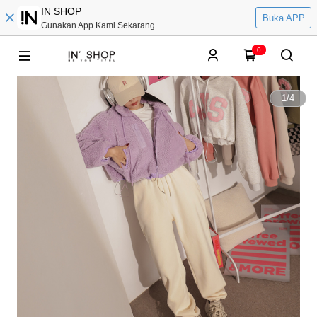
IN SHOP
Buka APP
Gunakan App Kami Sekarang
0
1
/
4