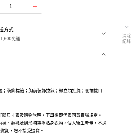
送方式
清除
1,600免運
紀錄
次付款
付款
襬；裝飾標籤；胸前裝飾拉鍊；微立領抽繩；側插雙口
請詳閱尺寸表及購物說明，下單後即代表同意賣場規定。
、內褲、褲襪及隱形胸罩為貼身衣物，個人衛生考量，不適
y
鑑賞期，恕不接受退貨。
分期