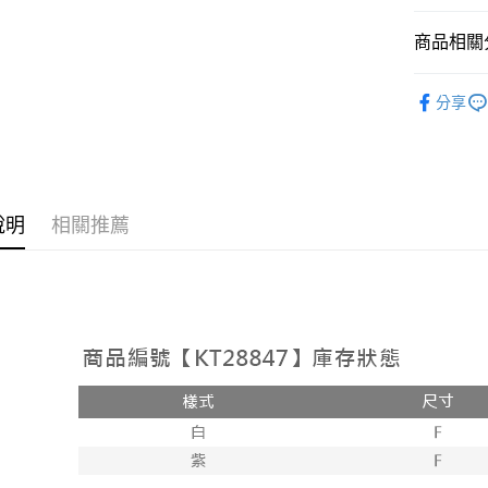
相關說明
【大哥付
商品相關分
AFTEE先
1.本服務
2.付款方
相關說明
人氣商品
流程，驗
【關於「A
分享
ATM付款
完成交易
AFTEE
【外著】
3.實際核
便利好安
4.訂單成
１．簡單
消。如遇
２．便利
運送方式
無法說明
３．安心
【繳款方
全家取貨
說明
相關推薦
1.分期款
【「AFT
醒簡訊。
每筆NT$6
１．於結帳
2.透過簡
付」結帳
帳／街口支
付款後全
２．訂單
３．收到繳
每筆NT$6
【注意事
／ATM／
1.本服務
※ 請注意
已關閉，
用戶於交
絡購買商品
款買賣價
先享後付
每筆NT$10
2.基於同
※ 交易是
資料（包
是否繳費成
已關閉，請
用，由本
付客戶支
每筆NT$10
3.完整用
【注意事