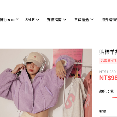
行🔥ᴛᴏᴘ⁵⁰
SALE
穿搭指南
會員禮遇
海外購物
貼標羊羔
超取滿NT$
NT$1,280
NT$9
顏色：紫
數量