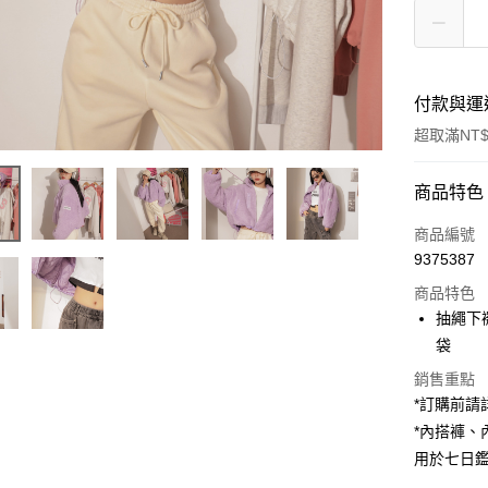
付款與運
超取滿NT$
付款方式
商品特色
信用卡一
商品編號
9375387
超商取貨
商品特色
LINE Pay
抽繩下
袋
Apple Pay
銷售重點
街口支付
*訂購前
*內搭褲
Google Pa
用於七日
大哥付你