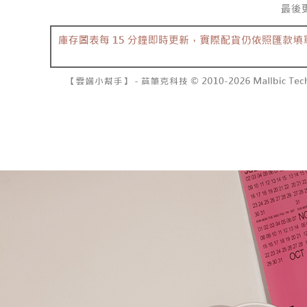
7-11取貨
１．透過由
交易，需
每筆NT$6
求債權轉
２．關於
付款後7-1
https://aft
每筆NT$6
３．未成
「AFTE
宅配
任。
４．使用「
每筆NT$1
即時審查
結果請求
國家/地區
５．嚴禁
形，恩沛
動。