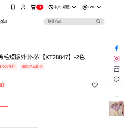
0
中文 (繁體)
TWD
須知
毛短版外套-紫【KT28847】-2色
1,600免運
國家/地區配送
80