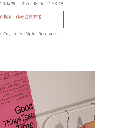
付款
恩沛科技股份有限公司提供之「AFTEE先享後付」服務完成之
依本服務之必要範圍內提供個人資料，並將交易相關給付款項請
0，滿NT$1,800(含以上)免運費
讓予恩沛科技股份有限公司。
個人資料處理事宜，請瀏覽以下網址：
1取貨
ee.tw/terms/#terms3
0，滿NT$1,600(含以上)免運費
年的使用者請事先徵得法定代理人或監護人之同意方可使用
E先享後付」，若未經同意申辦者引起之損失，本公司不負相關責
AFTEE先享後付」時，將依據個別帳號之用戶狀況，依本公司
00，滿NT$2,500(含以上)免運費
核予不同之上限額度；若仍有額度不足之情形，本公司將視審查
用戶進行身份認證。
配送
查看運費
一人註冊多個帳號或使用他人資訊註冊。若發現惡意使用之情
科技股份有限公司將有權停止該用戶之使用額度並採取法律行