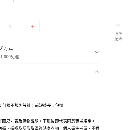
清除
紀錄
送方式
1,600免運
次付款
付款
；剪接不規則設計；前短後長；包臀
請詳閱尺寸表及購物說明，下單後即代表同意賣場規定。
、內褲、褲襪及隱形胸罩為貼身衣物，個人衛生考量，不適