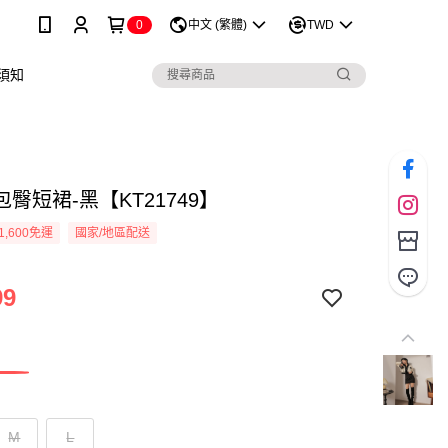
0
中文 (繁體)
TWD
須知
臀短裙-黑【KT21749】
1,600免運
國家/地區配送
99
M
L