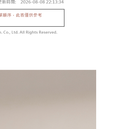
含姓名、電話或地址）提供予台灣大哥大進項蒐集、處理及利
功／繳費後需取消欲退款等相關疑問，請聯繫「AFTEE先享後
勿下單(付取)
公司與您本人進行分期帳單所需資料之確認、核對及更正。
援中心」
https://netprotections.freshdesk.com/support/home
,000
戶服務條款，請詳閱以下連結：
https://oppay.tw/userRule
項】
付款
恩沛科技股份有限公司提供之「AFTEE先享後付」服務完成之
依本服務之必要範圍內提供個人資料，並將交易相關給付款項請
0，滿NT$1,800(含以上)免運費
讓予恩沛科技股份有限公司。
個人資料處理事宜，請瀏覽以下網址：
1取貨
ee.tw/terms/#terms3
0，滿NT$1,600(含以上)免運費
年的使用者請事先徵得法定代理人或監護人之同意方可使用
E先享後付」，若未經同意申辦者引起之損失，本公司不負相關責
AFTEE先享後付」時，將依據個別帳號之用戶狀況，依本公司
00，滿NT$2,500(含以上)免運費
核予不同之上限額度；若仍有額度不足之情形，本公司將視審查
用戶進行身份認證。
配送
查看運費
一人註冊多個帳號或使用他人資訊註冊。若發現惡意使用之情
科技股份有限公司將有權停止該用戶之使用額度並採取法律行