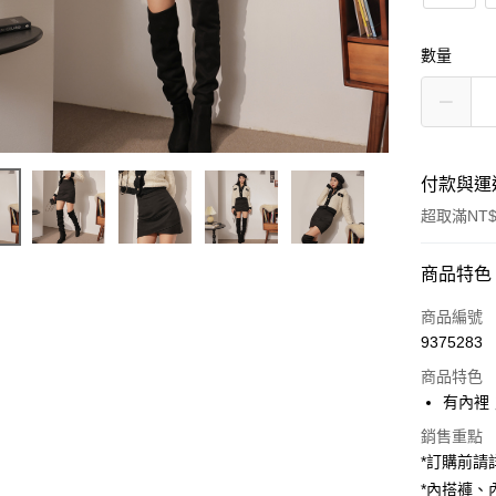
數量
付款與運
超取滿NT$
付款方式
商品特色
信用卡一
商品編號
9375283
超商取貨
商品特色
LINE Pay
有內裡
Apple Pay
銷售重點
*訂購前
街口支付
*內搭褲