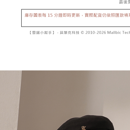
資料（包
是否繳費成
已關閉，請
用，由本
付客戶支
每筆NT$10
3.完整用
【注意事
7-11取貨
１．透過由
交易，需
每筆NT$6
求債權轉
２．關於
付款後7-1
https://aft
每筆NT$6
３．未成
「AFTE
宅配
任。
４．使用「
每筆NT$1
即時審查
結果請求
國家/地區
５．嚴禁
形，恩沛
動。