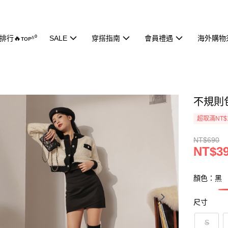
行🔥ᴛᴏᴘ⁵⁰
SALE
穿搭指南
會員禮遇
海外購物
不規則包
超取滿NT$
NT$690
NT$3
顏色：黑
尺寸
S