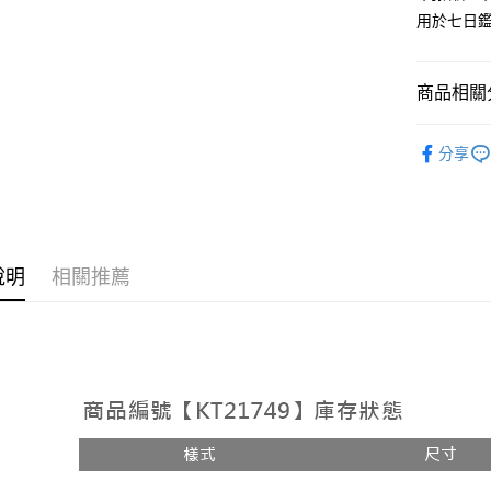
用於七日
Google Pa
大哥付你
相關說明
商品相關分
【大哥付
AFTEE先
1.本服務
人氣商品
2.付款方
相關說明
分享
流程，驗
【裙子】
【關於「A
ATM付款
完成交易
AFTEE
3.實際核
便利好安
4.訂單成
１．簡單
消。如遇
２．便利
運送方式
無法說明
３．安心
說明
相關推薦
【繳款方
全家取貨
1.分期款
【「AFT
醒簡訊。
每筆NT$6
１．於結帳
2.透過簡
付」結帳
帳／街口支
付款後全
２．訂單
３．收到繳
每筆NT$6
【注意事
／ATM／
1.本服務
※ 請注意
已關閉，
用戶於交
絡購買商品
款買賣價
先享後付
每筆NT$10
2.基於同
※ 交易是