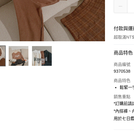
付款與運
超取滿NT$
付款方式
商品特色
信用卡一
商品編號
9370538
超商取貨
商品特色
LINE Pay
鬆緊一
Apple Pay
銷售重點
*訂購前
街口支付
*內搭褲
用於七日
Google Pa
大哥付你