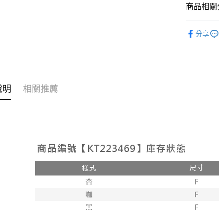
相關說明
商品相關分
【大哥付
AFTEE先
1.本服務
人氣商品
2.付款方
相關說明
分享
流程，驗
【上衣】
【關於「A
ATM付款
完成交易
AFTEE
【上衣】
3.實際核
便利好安
4.訂單成
１．簡單
消。如遇
２．便利
運送方式
無法說明
３．安心
說明
相關推薦
【繳款方
全家取貨
1.分期款
【「AFT
醒簡訊。
每筆NT$6
１．於結帳
2.透過簡
付」結帳
帳／街口支
付款後全
２．訂單
３．收到繳
每筆NT$6
【注意事
／ATM／
1.本服務
※ 請注意
已關閉，
用戶於交
絡購買商品
款買賣價
先享後付
每筆NT$10
2.基於同
※ 交易是
資料（包
是否繳費成
已關閉，請
用，由本
付客戶支
每筆NT$10
3.完整用
【注意事