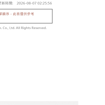
付款
恩沛科技股份有限公司提供之「AFTEE先享後付」服務完成之
依本服務之必要範圍內提供個人資料，並將交易相關給付款項請
0，滿NT$1,800(含以上)免運費
讓予恩沛科技股份有限公司。
個人資料處理事宜，請瀏覽以下網址：
1取貨
ee.tw/terms/#terms3
0，滿NT$1,600(含以上)免運費
年的使用者請事先徵得法定代理人或監護人之同意方可使用
E先享後付」，若未經同意申辦者引起之損失，本公司不負相關責
AFTEE先享後付」時，將依據個別帳號之用戶狀況，依本公司
00，滿NT$2,500(含以上)免運費
核予不同之上限額度；若仍有額度不足之情形，本公司將視審查
用戶進行身份認證。
配送
查看運費
一人註冊多個帳號或使用他人資訊註冊。若發現惡意使用之情
科技股份有限公司將有權停止該用戶之使用額度並採取法律行