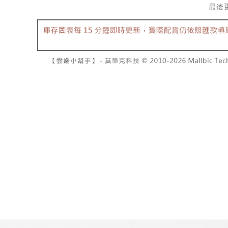
7-11取貨
１．透過由
交易，需
每筆NT$6
求債權轉
２．關於
付款後7-1
https://aft
每筆NT$6
３．未成
「AFTE
宅配
任。
４．使用「
每筆NT$1
即時審查
結果請求
國家/地區
５．嚴禁
形，恩沛
動。