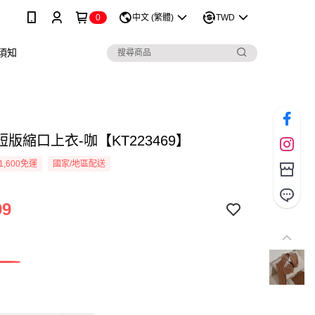
0
中文 (繁體)
TWD
須知
版縮口上衣-咖【KT223469】
1,600免運
國家/地區配送
99