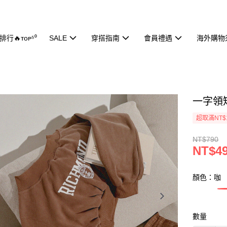
行🔥ᴛᴏᴘ⁵⁰
SALE
穿搭指南
會員禮遇
海外購物
一字領短
超取滿NT$
NT$790
NT$4
顏色：咖
數量