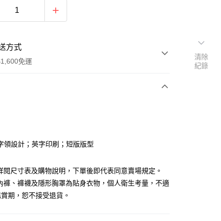
送方式
清除
1,600免運
紀錄
次付款
付款
字領設計；英字印刷；短版版型
請詳閱尺寸表及購物說明，下單後即代表同意賣場規定。
、內褲、褲襪及隱形胸罩為貼身衣物，個人衛生考量，不適
鑑賞期，恕不接受退貨。
y
分期