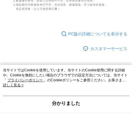
PC版の詳細についてを表示する
カスタマーサービス
当サイトではCookieを使用しています。当サイトのCookie使用に関する詳細
商品関連カテゴリー（2）
や、Cookieを無効にしたい場合のブラウザでの設定方法については、当サイト
「
プライバシーポリシー
」のCookieポリシーをご参照ください。お客さま
おすすめの人気商品
が、当サイトを引き続き使用される場合、当社がサイト利用規約のCookieポリ
詳しく見る >
シーに基づいてCookieを使用することに同意したものとみなします。
【外著】
◖ 罩衫 ❘ 針織 ◗
分かりました
本カテゴリーの人気商品
サイト全体のランキング
人気タグ