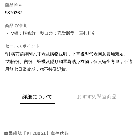
商品番号
コンビニ店頭代金引換
9370267
LINE Pay
商品の特徴
Apple Pay
V領；橫條紋；雙口袋；寬鬆版型；三扣排釦
JKOPAY
セールスポイント
*訂購前請詳閱尺寸表及購物說明，下單後即代表同意賣場規定。
Google Pay
*內搭褲、內褲、褲襪及隱形胸罩為貼身衣物，個人衛生考量，不適
OP Pay Later
用於七日鑑賞期，恕不接受退貨。
説明
【OP Pay Later 使用説明】
AFTEE代金後払い
1. 本サービスは台湾大哥大によって提供され、台湾大哥大のユーザーは追
加の申請なしで即時に利用可能です。
説明
詳細について
おすすめ関連商品
2. 支払い方法で「OP Pay Later」を選択すると、注文が成立した後に自動
一、 AFTEE代金後払いについて
的に OP Pay Later の取引プロセスに移行し、携帯番号を確認後、分割払
ATM払い
1.お支払い方法でAFTEE代金後払いを選択すると、携帯電話認証ウィンド
いの回数や支払い期限を選択し、支払いを確認すると取引が完了します。
ウが表示されます。
3. 実際の承認額、分割回数および費用については、後続の取引確認ページ
2.SMSで認証してお支払い手続を進めてください。
配送方法
を基準とします。
3.注文するときのお支払いは不要です。商品はご指定の住所に配送されま
4. 注文成立後30分以内に確認取引を行わない場合や審査が通過しない場
す。
全家取貨付款
合、注文は自動的にキャンセルされます。「転専審査」に未通過の状況が
4.ご注文が完了すると、携帯に支払い通知のSMSが届きます。アプリ会員
発生した場合は、システムの評価基準に達していないことを意味し、評価
配送毎にNT$60、NT$1,800以上で送料無料
の場合は、AFTEE アプリプッシュ通知が届きます。