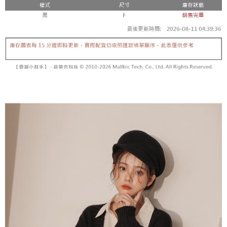
内容についての説明はいたしかねます。
5.商品受け取り時のお支払いは不要です。商品を確かめてから、SMSまた
付款後全家取貨
はアプリの通知に従って、4大コンビニ、またはATM/オンラインバンキン
グでお支払いください。
配送毎にNT$60、NT$1,600以上で送料無料
【支払い方法の説明】
1. 分割払いの金額は電信請求書に統合されず、「OP Pay Later」は毎月の
代金納付期限は最短で 14 日以内ですので、ご注意ください。AFTEE アプ
已關閉，請勿下單
締め日後に支払いリマインダーのSMSを送信します。
リをダウンロードして AFTEE 会員になるとお支払い期限を最長 45 日以内
2. SMSのリンクを通じて請求書を開いた後、「コンビニバーコード／台湾
配送毎にNT$10,000
まで延長できます。
大直営店舗／銀行振込／街口支払い／iPASS MONEY」などのチャネルで
支払いを選択できます。
已關閉，請勿下單(付取)
お支払期限は、ショップが請求した期日と、AFTEEで延長できる日数をも
とに計算されます。AFTEEで注文すると、商品を受け取るまで支払い期限
配送毎にNT$10,000
【注意事項】
を延長できますが、商品を期限内に受け取れない場合があります（例：予
1. 本サービスは「台湾大哥大株式会社」（以下「当社」といいます）によ
約商品や商品到着日が比較的遅い商品）。そのため、商品到着の有無に関
7-11取貨付款
って提供され、ユーザーが取引時に本サービスを通じて商品やサービスを
わらず、AFTEEで指定された期限内にお支払いください。
購入できるようにし、店舗が売買／分割払い売買の債権を当社に譲渡した
配送毎にNT$60、NT$1,800以上で送料無料
後、契約に基づいて当社の請求書で帳款を支払うことになります。
二、支払い限度額
2. 「OP Pay Later」を利用する契約関係の目的から、店舗はあなたの個人
付款後7-11取貨
1.初回 AFTEEを ご利用の際に、認証結果及び当社の審査の結果に基づ
情報（名前、電話または住所を含む）を台湾大哥大に提供し、収集、処理
き、限度額が設定されます。
配送毎にNT$60、NT$1,600以上で送料無料
および利用するために、当社があなた本人と分割請求書に必要な情報の確
2.決済金額は最低NT$20です。
認、照合および修正を行います。
3.現在、台湾の会員のみご利用いただけます。
宅配
3. 完全なユーザーサービス規約については、以下のリンクを参照してくだ
さい：
https://oppay.tw/userRule
三、利用規約「AFTEE代金後払い」（以下当サービスという）はネットプ
配送毎にNT$100、NT$2,500以上で送料無料
ロテクションズ（以下 AFTEE という）が提供し、AFTEEが代金を徴収し
ます。当サービスご利用の際に提供しなければならない個人情報（注文者
國家/地區配送
送料を確認
の氏名、電話番号、受取人の氏名、電話番号、受取人住所を含むがこれに