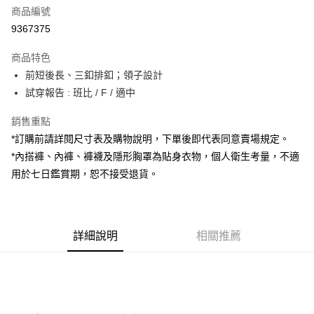
商品編號
超商取貨付款
9367375
LINE Pay
商品特色
Apple Pay
前短後長、三釦排釦；領子設計
試穿報告 : 班比 / F / 適中
街口支付
銷售重點
Google Pay
*訂購前請詳閱尺寸表及購物說明，下單後即代表同意賣場規定。
大哥付你分期
*內搭褲、內褲、褲襪及隱形胸罩為貼身衣物，個人衛生考量，不適
相關說明
用於七日鑑賞期，恕不接受退貨。
【大哥付你分期使用說明】
AFTEE先享後付
1.本服務由台灣大哥大提供，台灣大哥大用戶可立即使用無須另外申請。
2.付款方式選擇「大哥付你分期」，訂單成立後會自動跳轉到大哥付的交易
相關說明
流程，驗證手機門號後，選擇欲分期的期數、繳款截止日，確認付款後即完
【關於「AFTEE先享後付」】
成交易。
詳細說明
相關推薦
ATM付款
AFTEE先享後付是「在收到商品之後才付款」的支付方式。 讓您購物簡單
3.實際核准額度、可分期數及費用金額請依後續交易確認頁面所載為準。
便利好安心！
4.訂單成立30分鐘內，如未前往確認交易或遇審核未通過，訂單將自動取
１．簡單：不需註冊會員、不需綁卡、不需儲值。
運送方式
消。如遇「轉專審核」未通過狀況，表示未達大哥付你分期系統評分，恕無
２．便利：只要手機號碼，簡訊認證，即可結帳。
法說明評估內容。
３．安心：先確認商品／服務後，再付款。
全家取貨付款
【繳款方式說明】
1.分期款項不併入電信帳單，「大哥付你分期」於每月結算日後寄送繳費提
每筆NT$60，滿NT$1,800(含以上)免運費