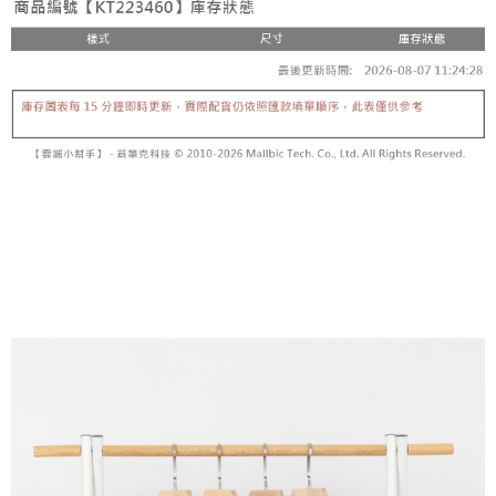
【「AFTEE先享後付」結帳流程】
醒簡訊。
１．於結帳方式選擇「AFTEE先享後付」後，將跳轉至「AFTEE先享後付」
2.透過簡訊連結打開帳單後，可選擇「超商條碼／台灣大直營門市／銀行轉
付款後全家取貨
結帳頁面，進行簡訊認證並確認金額後，即可完成結帳。
帳／街口支付／iPASS MONEY」等通路繳費。
２．訂單成立數日內，您將收到繳費通知簡訊。
每筆NT$60，滿NT$1,600(含以上)免運費
３．收到繳費通知簡訊後14天內，點擊此簡訊中的連結，可透過四大超商／
【注意事項】
ATM／網路銀行／等多元方式進行付款，方視為交易完成。
已關閉，請勿下單
1.本服務係由「台灣大哥大股份有限公司」（以下簡稱本公司）所提供，讓
※ 請注意：結帳手續完成當下不需立刻繳費，但若您需要取消訂單，請聯絡
用戶於交易時，得透過本服務購買商品或服務，並由商店將買賣／分期付款
每筆NT$10,000
購買商品的店家。未經商家同意取消之訂單仍視為有效，需透過AFTEE先享
買賣價金債權讓與本公司後，依約使用本公司帳單繳交帳款。
後付繳納相關費用。
2.基於同意付款使用「大哥付你分期」之契約關係目的，商店將以您的個人
已關閉，請勿下單(付取)
※ 交易是否成功請以「AFTEE先享後付 」之結帳頁面顯示為準，若有關於
資料（包含姓名、電話或地址）提供予台灣大哥大進項蒐集、處理及利用，
是否繳費成功／繳費後需取消欲退款等相關疑問，請聯繫「AFTEE先享後付
每筆NT$10,000
由本公司與您本人進行分期帳單所需資料之確認、核對及更正。
客戶支援中心」
https://netprotections.freshdesk.com/support/home
3.完整用戶服務條款，請詳閱以下連結：
https://oppay.tw/userRule
7-11取貨付款
【注意事項】
１．透過由恩沛科技股份有限公司提供之「AFTEE先享後付」服務完成之交
每筆NT$60，滿NT$1,800(含以上)免運費
易，需依本服務之必要範圍內提供個人資料，並將交易相關給付款項請求債
權轉讓予恩沛科技股份有限公司。
付款後7-11取貨
２．關於個人資料處理事宜，請瀏覽以下網址：
每筆NT$60，滿NT$1,600(含以上)免運費
https://aftee.tw/terms/#terms3
３．未成年的使用者請事先徵得法定代理人或監護人之同意方可使用
宅配
「AFTEE先享後付」，若未經同意申辦者引起之損失，本公司不負相關責
任。
每筆NT$100，滿NT$2,500(含以上)免運費
４．使用「AFTEE先享後付」時，將依據個別帳號之用戶狀況，依本公司即
時審查核予不同之上限額度；若仍有額度不足之情形，本公司將視審查結果
國家/地區配送
查看運費
請求用戶進行身份認證。