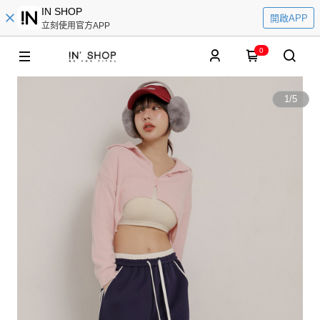
IN SHOP
開啟APP
立刻使用官方APP
0
1
/
5