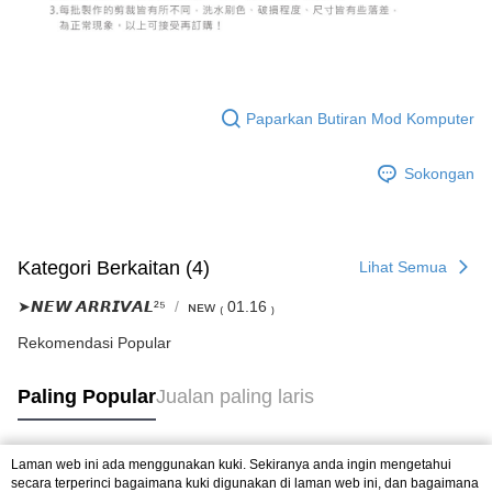
Paparkan Butiran Mod Komputer
Sokongan
Kategori Berkaitan (4)
Lihat Semua
➤𝙉𝙀𝙒 𝘼𝙍𝙍𝙄𝙑𝘼𝙇²⁵
ɴᴇᴡ ₍ 01.16 ₎
Rekomendasi Popular
Paling Popular
Jualan paling laris
Laman web ini ada menggunakan kuki. Sekiranya anda ingin mengetahui
Tag Popular
secara terperinci bagaimana kuki digunakan di laman web ini, dan bagaimana