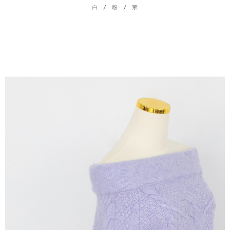
dan kad prabayar)
peribadi yang disenaraikan seperti di atas akan dikumpul dan digunakan
2. Pilihan kaedah pembayaran "Pembayaran Ansuran Gogo", selepas
oleh AFTEE, sila jangan gunakan perkhidmatan ini.
pesanan ditubuhkan, akan secara automatik dialihkan ke proses
transaksi Gogo, selepas pengesahan nombor telefon, pilih bilangan
ansuran yang diingini, tarikh akhir pembayaran, dan setelah
mengesahkan pembayaran, transaksi akan selesai.
3. Jumlah kelulusan sebenar, bilangan ansuran dan jumlah bayaran
adalah berdasarkan halaman pengesahan transaksi seterusnya.
4. Dalam masa 30 minit selepas pesanan ditubuhkan, jika tidak pergi
untuk mengesahkan transaksi atau jika tidak lulus semakan, pesanan
akan dibatalkan secara automatik. Jika terdapat situasi "pindah untuk
semakan khusus" yang tidak lulus, ini menunjukkan bahawa sistem
penilaian tidak mencukupi, tiada penjelasan mengenai kandungan
penilaian boleh diberikan.
【Penerangan Kaedah Pembayaran】
1. Pembayaran ansuran tidak digabungkan dalam bil telekomunikasi,
"Pembayaran Ansuran Gogo" akan menghantar SMS peringatan
pembayaran selepas tarikh penyelesaian bulanan.
2. Melalui pautan SMS untuk membuka bil, anda boleh memilih untuk
membayar melalui "Kod bar kedai serbaneka / Kedai rasmi Taiwan
Mobile / Pemindahan bank / Pembayaran J街口 / iPASS MONEY" dan
saluran lain.
【Nota Penting】