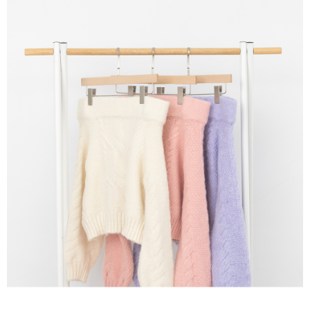
NT$60/pesanan | Penghantaran percuma untuk pesanan
1. Jumlah yang diperakui untuk pengguna kali pertama boleh sehingga
[Nota Penting]
NT$1,600 atau lebih
NT$10,000. Amaun diperakui sebenar yang diluluskan akan berdasarkan
keputusan pensijilan dan semakan oleh AFTEE.
Perkhidmatan ini disediakan oleh Taiwan Mobile Co., Ltd. (“Syarikat”),
宅配
2. Amaun perbelanjaan minimum mestilah lebih besar daripada NT$20.
yang membolehkan pelanggan membeli barangan atau perkhidmatan
3. Pada masa ini hanya tersedia untuk ahli Taiwan.
NT$100/pesanan | Penghantaran percuma untuk pesanan
melalui perkhidmatan ini pada masa transaksi. Hasil daripada pembelian
atau pembayaran ansuran akan dipindahkan oleh peniaga kepada
NT$2,500 atau lebih
Ketiga, Syarat Perkhidmatan
Syarikat, dan pelanggan hendaklah membuat pembayaran mengikut
Perkhidmatan AFTEE Beli Sekarang Bayar Kemudian disediakan oleh NP
perjanjian menggunakan sistem bil Syarikat.
國家/地區配送
Kadar Penghantaran
Taiwan, Inc. dan AFTEE akan membuat bil kepada pengguna. AFTEE
akan menggunakan data peribadi yang dikumpul (termasuk nama
Untuk memenuhi hubungan kontrak yang terjalin melalui persetujuan
pembeli, no. telefon, nama penerima, no. telefon, alamat penerima) untuk
penggunaan OP Pay Later, peniaga akan memberikan maklumat peribadi
penggunaan perkhidmatan. Sila rujuk kepada "Penyata Pengumpulan
anda (termasuk nama, nombor telefon, atau alamat) kepada Syarikat bagi
Data Peribadi, Pemprosesan, Penggunaan"
tujuan pengumpulan, pemprosesan dan penggunaan data yang
(https://aftee.tw/privacypolicy/
) untuk maklumat lanjut.
diperlukan untuk pengebilan ansuran, termasuk pengesahan,
pengesahan semula dan pembetulan.
Jumlah yang diperakui untuk pengguna kali pertama yang lulus
kelulusan boleh sehingga NT$10,000. Jika pengguna tidak membuat
Untuk terma perkhidmatan penuh, sila rujuk pautan berikut:
pembayaran dalam tempoh tersebut, yuran pembayaran lewat sebanyak
https://oppay.tw/userRule
" target="_blank" class="link revert-
20% setahun akan dikenakan. Pengguna bawah umur dikehendaki
style">https://oppay.tw/userRule
mendapatkan kebenaran daripada ibu bapa atau penjaga yang sah
untuk menggunakan AFTEE.
【Panduan Penggunaan Pembayaran Ansuran Gogo】
1. Perkhidmatan ini disediakan oleh Taiwan Mobile, pengguna telefon
Sila hubungi NP Taiwan Inc. di
cs_tw@netprotections.co.jp
jika anda
mudah alih boleh segera menggunakan tanpa perlu memohon lagi.
mempunyai sebarang kebimbangan mengenai pemprosesan dan
(Hanya untuk nombor langganan peribadi, tidak terbuka untuk syarikat
penggunaan pada data peribadi. Jika anda tidak bersetuju dengan data