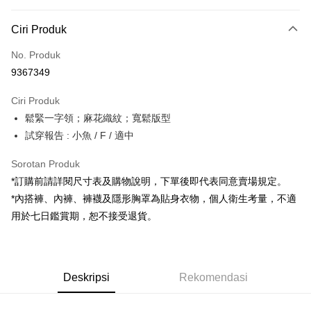
Kaedah Pembayaran
Ciri Produk
Kad Kredit (Bayaran Penuh)
No. Produk
Pengambilan di Kedai Serbaneka
9367349
LINE Pay
Ciri Produk
Apple Pay
鬆緊一字領；麻花織紋；寬鬆版型
試穿報告 : 小魚 / F / 適中
JKOPAY
Google Pay
Sorotan Produk
*訂購前請詳閱尺寸表及購物說明，下單後即代表同意賣場規定。
OP Pay Later
*內搭褲、內褲、褲襪及隱形胸罩為貼身衣物，個人衛生考量，不適
Deskripsi
用於七日鑑賞期，恕不接受退貨。
[Terma Penggunaan untuk OP Pay Later]
AFTEE
Perkhidmatan ini disediakan oleh Taiwan Mobile dan tersedia untuk
Deskripsi
pengguna Taiwan Mobile tanpa memerlukan permohonan tambahan.
Pertama, Mengenai Perkhidmatan AFTEE Beli Sekarang Bayar Kemudian
Pemindahan ATM
Deskripsi
Rekomendasi
1. Dengan memilih AFTEE sebagai kaedah pembayaran, mesej
Jika anda memilih OP Pay Later sebagai kaedah pembayaran, sistem
pengesahan AFTEE akan muncul.
akan mengarahkan anda secara automatik ke proses transaksi OP Pay
2. Anda boleh meneruskan pembayaran selepas pengesahan SMS.
Pilihan Penghantaran
Later selepas pesanan dibuat. Anda perlu mengesahkan nombor telefon