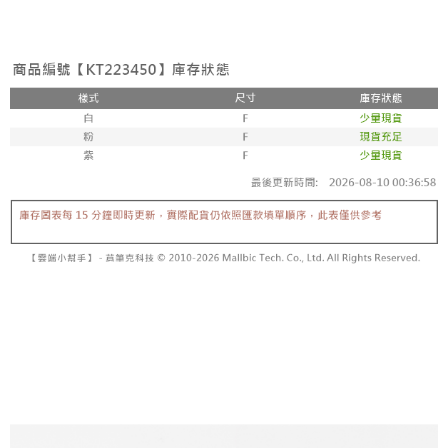
3. Tiada bayaran diperlukan apabila pesanan disahkan. Produk akan
mudah alih anda, memilih bilangan ansuran, dan menetapkan tarikh
dihantar ke alamat yang ditetapkan.
全家取貨付款
akhir pembayaran. Transaksi akan dianggap selesai setelah pembayaran
4. Setelah pesanan disahkan, anda akan menerima SMS pembayaran
disahkan.
NT$60/pesanan | Penghantaran percuma untuk pesanan
manakala ahli aplikasi akan menerima pemberitahuan tolak aplikasi
NT$1,800 atau lebih
AFTEE.
Had kredit yang diluluskan, tempoh ansuran yang tersedia, dan yuran
5. Tiada bayaran diperlukan apabila anda menerima produk. Sila buat
yang dikenakan adalah tertakluk kepada maklumat yang dinyatakan
pembayaran di empat kedai serbaneka utama, ATM atau perbankan
付款後全家取貨
pada halaman pengesahan transaksi seterusnya.
dalam talian dengan SMS pembayaran atau pemberitahuan tolak aplikasi
NT$60/pesanan | Penghantaran percuma untuk pesanan
AFTEE.
Jika transaksi tidak disahkan dalam masa 30 minit selepas pesanan
NT$1,600 atau lebih
dibuat, atau jika permohonan gagal dalam proses semakan, pesanan
Sila ambil perhatian bahawa tempoh pembayaran adalah 14 hari. Walau
akan dibatalkan secara automatik. Jika permohonan gagal pada
已關閉，請勿下單
bagaimanapun, bagi mereka yang telah memuat turun Aplikasi AFTEE
peringkat "semakan manual", ini bermakna kriteria pemarkahan sistem
dan mendaftar sebagai ahli AFTEE boleh menikmati tempoh pembayaran
NT$10,000/pesanan
tidak dipenuhi; butiran penilaian khusus tidak akan didedahkan.
sehingga 45 hari.
已關閉，請勿下單(付取)
[Arahan Pembayaran]
Tempoh pembayaran dikira dari masa kedai meminta pembayaran anda,
ditambah dengan bilangan hari yang boleh dilanjutkan oleh AFTEE. Anda
NT$10,000/pesanan
Pembayaran ansuran melalui OP Pay Later akan dibilkan secara
boleh melanjutkan tempoh pembayaran anda sebelum anda menerima
berasingan dan tidak termasuk dalam bil telekom anda. SMS peringatan
pesanan. Walau bagaimanapun, tiada jaminan bahawa anda boleh
7-11取貨付款
pembayaran akan dihantar selepas kitaran bil bulanan.
menerima pesanan anda semasa tempoh pembayaran (cth.: produk
NT$60/pesanan | Penghantaran percuma untuk pesanan
prapesanan atau produk yang mungkin mengambil masa yang lebih
Selepas mengakses bil melalui pautan dalam SMS, anda boleh
NT$1,800 atau lebih
lama untuk dihantar). Oleh itu, anda dikehendaki membuat pembayaran
menyelesaikan pembayaran anda melalui salah satu saluran berikut: kod
kepada AFTEE dalam tempoh sama ada anda menerima pesanan.
bar kedai serbaneka, kedai runcit Taiwan Mobile, pemindahan bank,
付款後7-11取貨
JKOPay, atau iPASS MONEY.
Kedua, Sekatan Pembayaran