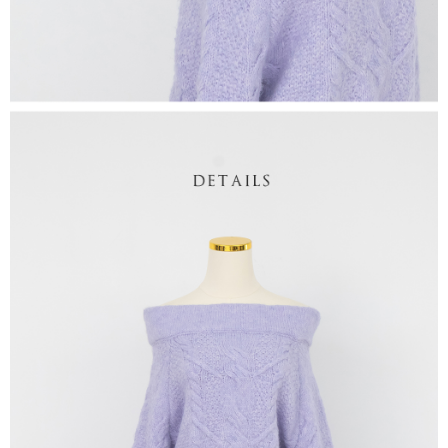
1. Perkhidmatan ini disediakan oleh "Taiwan Mobile Co., Ltd." untuk
membolehkan pengguna membeli produk atau perkhidmatan melalui
perkhidmatan ini semasa transaksi, dan kedai akan menyerahkan hak
tuntutan harga jual/beli ansuran kepada syarikat ini untuk membayar bil
menggunakan bil syarikat ini.
2. Berdasarkan tujuan kontrak persetujuan pembayaran menggunakan
"Pembayaran Ansuran Gogo", kedai akan memberikan maklumat peribadi
anda (termasuk nama, telefon atau alamat) kepada Taiwan Mobile untuk
pengumpulan, pemprosesan dan penggunaan, untuk pengesahan,
semakan dan pembetulan data yang diperlukan untuk bil ansuran oleh
Taiwan Mobile.
3. Sila baca syarat perkhidmatan pengguna secara lengkap melalui
pautan berikut: https://oppay.tw/userRule