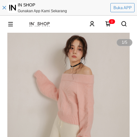
IN SHOP
Buka APP
Gunakan App Kami Sekarang
0
1
/
5