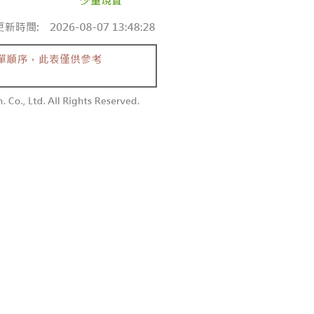
付款
恩沛科技股份有限公司提供之「AFTEE先享後付」服務完成之
依本服務之必要範圍內提供個人資料，並將交易相關給付款項請
0，滿NT$1,800(含以上)免運費
讓予恩沛科技股份有限公司。
個人資料處理事宜，請瀏覽以下網址：
1取貨
ee.tw/terms/#terms3
0，滿NT$1,600(含以上)免運費
年的使用者請事先徵得法定代理人或監護人之同意方可使用
E先享後付」，若未經同意申辦者引起之損失，本公司不負相關責
AFTEE先享後付」時，將依據個別帳號之用戶狀況，依本公司
00，滿NT$2,500(含以上)免運費
核予不同之上限額度；若仍有額度不足之情形，本公司將視審查
用戶進行身份認證。
配送
查看運費
一人註冊多個帳號或使用他人資訊註冊。若發現惡意使用之情
科技股份有限公司將有權停止該用戶之使用額度並採取法律行