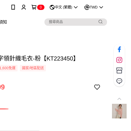
0
中文 (繁體)
TWD
須知
領針織毛衣-粉【KT223450】
1,600免運
國家/地區配送
99