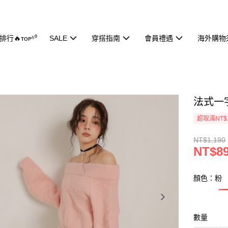
行🔥ᴛᴏᴘ⁵⁰
SALE
穿搭指南
會員禮遇
海外購物
法式一字
超取滿NT$
NT$1,190
NT$8
顏色：粉
數量