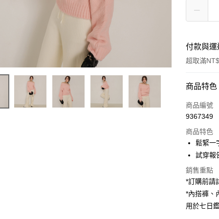
付款與運
超取滿NT$
付款方式
商品特色
信用卡一
商品編號
9367349
超商取貨
商品特色
LINE Pay
鬆緊一
試穿報告 
Apple Pay
銷售重點
街口支付
*訂購前
*內搭褲
Google Pa
用於七日
大哥付你