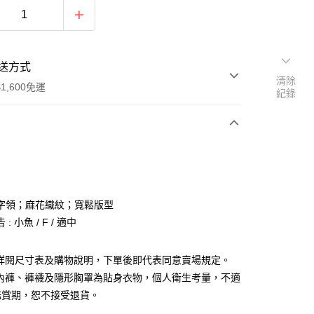
送方式
清除
1,600免運
紀錄
次付款
付款
字領；麻花織紋；寬鬆版型
: 小魚 / F / 適中
請詳閱尺寸表及購物說明，下單後即代表同意賣場規定。
、內褲、褲襪及隱形胸罩為貼身衣物，個人衛生考量，不適
y
鑑賞期，恕不接受退貨。
分期