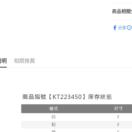
相關說明
【大哥付
商品相關分
AFTEE先
1.本服務
2.付款方
相關說明
➤𝙉𝙀𝙒 𝘼𝙍
流程，驗
【關於「A
分享
ATM付款
完成交易
AFTEE
人氣商品
3.實際核
便利好安
4.訂單成
１．簡單
【上衣】
消。如遇
２．便利
運送方式
無法說明
【上衣】
３．安心
【繳款方
全家取貨
說明
相關推薦
1.分期款
【「AFT
醒簡訊。
每筆NT$6
１．於結帳
2.透過簡
付」結帳
帳／街口支
付款後全
２．訂單
３．收到繳
每筆NT$6
【注意事
／ATM／
1.本服務
※ 請注意
已關閉，
用戶於交
絡購買商品
款買賣價
先享後付
每筆NT$10
2.基於同
※ 交易是
資料（包
是否繳費成
已關閉，請
用，由本
付客戶支
每筆NT$10
3.完整用
【注意事