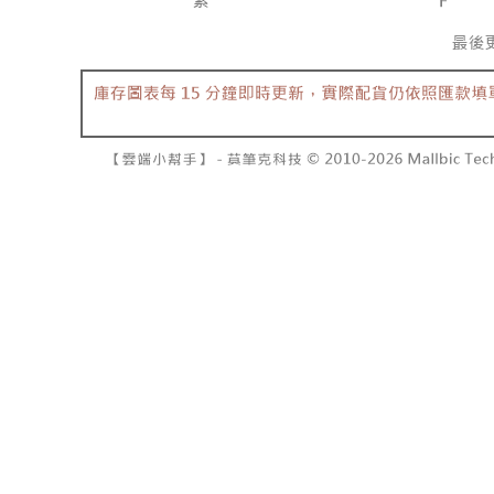
7-11取貨
１．透過由
交易，需
每筆NT$6
求債權轉
２．關於
付款後7-1
https://aft
每筆NT$6
３．未成
「AFTE
宅配
任。
４．使用「
每筆NT$1
即時審查
結果請求
國家/地區
５．嚴禁
形，恩沛
動。