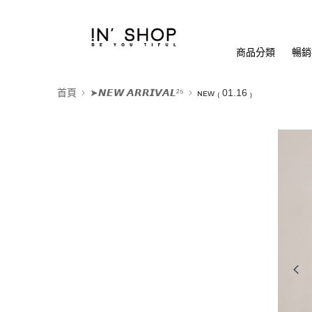
商品分類
暢銷排
首頁
➤𝙉𝙀𝙒 𝘼𝙍𝙍𝙄𝙑𝘼𝙇²⁵
ɴᴇᴡ ₍ 01.16 ₎