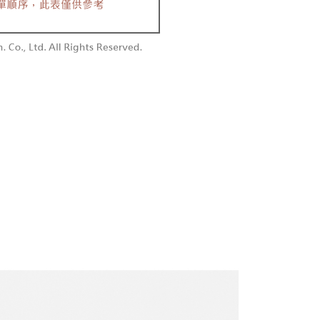
付款
恩沛科技股份有限公司提供之「AFTEE先享後付」服務完成之
依本服務之必要範圍內提供個人資料，並將交易相關給付款項請
0，滿NT$1,800(含以上)免運費
讓予恩沛科技股份有限公司。
個人資料處理事宜，請瀏覽以下網址：
1取貨
ee.tw/terms/#terms3
0，滿NT$1,600(含以上)免運費
年的使用者請事先徵得法定代理人或監護人之同意方可使用
E先享後付」，若未經同意申辦者引起之損失，本公司不負相關責
AFTEE先享後付」時，將依據個別帳號之用戶狀況，依本公司
00，滿NT$2,500(含以上)免運費
核予不同之上限額度；若仍有額度不足之情形，本公司將視審查
用戶進行身份認證。
配送
查看運費
一人註冊多個帳號或使用他人資訊註冊。若發現惡意使用之情
科技股份有限公司將有權停止該用戶之使用額度並採取法律行