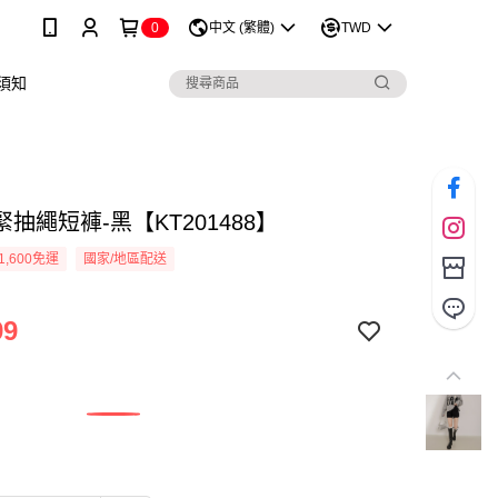
0
中文 (繁體)
TWD
須知
抽繩短褲-黑【KT201488】
1,600免運
國家/地區配送
99