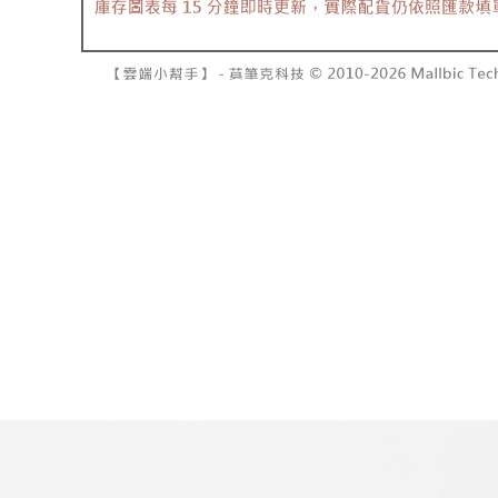
7-11取貨
１．透過由
交易，需
每筆NT$6
求債權轉
２．關於
付款後7-1
https://aft
每筆NT$6
３．未成
「AFTE
宅配
任。
４．使用「
每筆NT$1
即時審查
結果請求
國家/地區
５．嚴禁
形，恩沛
動。