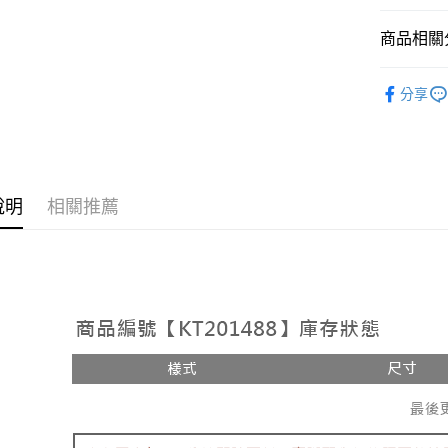
相關說明
【大哥付
商品相關分
AFTEE先
1.本服務
2.付款方
相關說明
人氣商品
流程，驗
【關於「A
分享
ATM付款
完成交易
AFTEE
【褲子】
3.實際核
便利好安
4.訂單成
１．簡單
消。如遇
２．便利
運送方式
無法說明
３．安心
【繳款方
全家取貨
說明
相關推薦
1.分期款
【「AFT
醒簡訊。
每筆NT$6
１．於結帳
2.透過簡
付」結帳
帳／街口支
付款後全
２．訂單
３．收到繳
每筆NT$6
【注意事
／ATM／
1.本服務
※ 請注意
已關閉，
用戶於交
絡購買商品
款買賣價
先享後付
每筆NT$10
2.基於同
※ 交易是
資料（包
是否繳費成
已關閉，請
用，由本
付客戶支
每筆NT$10
3.完整用
【注意事