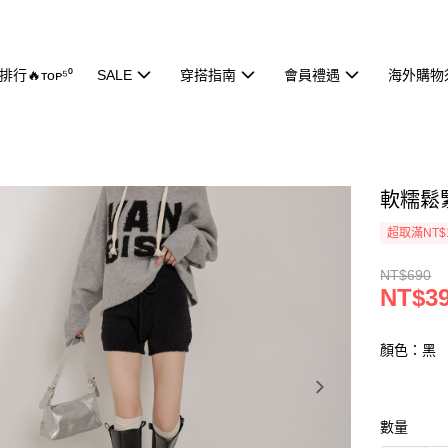
行🔥ᴛᴏᴘ⁵⁰
SALE
穿搭指南
會員禮遇
海外購物
軟糯鬆緊
超取滿NT$
NT$690
NT$3
顏色：黑
數量