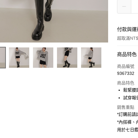
付款與運
超取滿NT$
付款方式
商品特色
信用卡一
商品編號
9367332
超商取貨
商品特色
LINE Pay
鬆緊腰
試穿報告 
Apple Pay
銷售重點
街口支付
*訂購前
*內搭褲
Google Pa
用於七日
大哥付你