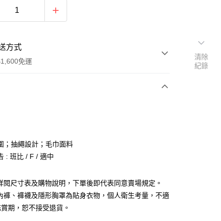
送方式
清除
1,600免運
紀錄
次付款
付款
圍；抽繩設計；毛巾面料
: 班比 / F / 適中
請詳閱尺寸表及購物說明，下單後即代表同意賣場規定。
、內褲、褲襪及隱形胸罩為貼身衣物，個人衛生考量，不適
y
鑑賞期，恕不接受退貨。
分期