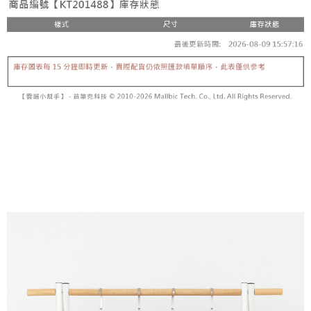
内容についての説明はいたしかねます。
5.商品受け取り時のお支払いは不要です。商品を確かめてから、SMSまた
付款後全家取貨
はアプリの通知に従って、4大コンビニ、またはATM/オンラインバンキン
グでお支払いください。
配送毎にNT$60、NT$1,600以上で送料無料
【支払い方法の説明】
1. 分割払いの金額は電信請求書に統合されず、「OP Pay Later」は毎月の
代金納付期限は最短で 14 日以内ですので、ご注意ください。AFTEE アプ
已關閉，請勿下單
締め日後に支払いリマインダーのSMSを送信します。
リをダウンロードして AFTEE 会員になるとお支払い期限を最長 45 日以内
2. SMSのリンクを通じて請求書を開いた後、「コンビニバーコード／台湾
配送毎にNT$10,000
まで延長できます。
大直営店舗／銀行振込／街口支払い／iPASS MONEY」などのチャネルで
支払いを選択できます。
已關閉，請勿下單(付取)
お支払期限は、ショップが請求した期日と、AFTEEで延長できる日数をも
とに計算されます。AFTEEで注文すると、商品を受け取るまで支払い期限
配送毎にNT$10,000
【注意事項】
を延長できますが、商品を期限内に受け取れない場合があります（例：予
1. 本サービスは「台湾大哥大株式会社」（以下「当社」といいます）によ
約商品や商品到着日が比較的遅い商品）。そのため、商品到着の有無に関
7-11取貨付款
って提供され、ユーザーが取引時に本サービスを通じて商品やサービスを
わらず、AFTEEで指定された期限内にお支払いください。
購入できるようにし、店舗が売買／分割払い売買の債権を当社に譲渡した
配送毎にNT$60、NT$1,800以上で送料無料
後、契約に基づいて当社の請求書で帳款を支払うことになります。
二、支払い限度額
2. 「OP Pay Later」を利用する契約関係の目的から、店舗はあなたの個人
付款後7-11取貨
1.初回 AFTEEを ご利用の際に、認証結果及び当社の審査の結果に基づ
情報（名前、電話または住所を含む）を台湾大哥大に提供し、収集、処理
き、限度額が設定されます。
配送毎にNT$60、NT$1,600以上で送料無料
および利用するために、当社があなた本人と分割請求書に必要な情報の確
2.決済金額は最低NT$20です。
認、照合および修正を行います。
3.現在、台湾の会員のみご利用いただけます。
宅配
3. 完全なユーザーサービス規約については、以下のリンクを参照してくだ
さい：
https://oppay.tw/userRule
三、利用規約「AFTEE代金後払い」（以下当サービスという）はネットプ
配送毎にNT$100、NT$2,500以上で送料無料
ロテクションズ（以下 AFTEE という）が提供し、AFTEEが代金を徴収し
ます。当サービスご利用の際に提供しなければならない個人情報（注文者
國家/地區配送
送料を確認
の氏名、電話番号、受取人の氏名、電話番号、受取人住所を含むがこれに