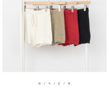
限らない）は、AFTEEに渡され当サービスで必要な範囲内で利用されま
す。AFTEEの個人情報の収集、処理、利用について、詳細はAFTEE公式ホ
ームページの『個人情報の収集、処理及び利用に関する声明』をご参照く
ださい（
https://aftee.tw/privacypolicy/
）。
AFTEEの初回ご利用の際に、審査を通過すれば、最高額がNT$10,000にな
ります。支払い期限を過ぎた場合、その金額に基づいて年利20%の遅延滞
納金が加算されます。未成年の利用者は、事前に法定代理人または後見人
の同意を得ればAFTEEをご利用いただけます。
個人情報の処理、利用について疑問がある、または関連する法律の権利を
行使したい場合は、ネットプロテクションズ
cs_tw@netprotections.co.jp
にご連絡ください。上記に示した個人情報を、必要な購入注文書とあわせ
てAFTEEにご提供いただく、またはAFTEEにあなたの個人情報の収集、処
理、利用を許可することににご同意いただけない場合は、当サービスを選
択しないでください。