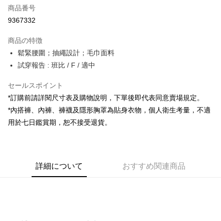
商品番号
コンビニ店頭代金引換
9367332
LINE Pay
商品の特徴
Apple Pay
鬆緊腰圍；抽繩設計；毛巾面料
試穿報告 : 班比 / F / 適中
JKOPAY
セールスポイント
Google Pay
*訂購前請詳閱尺寸表及購物說明，下單後即代表同意賣場規定。
OP Pay Later
*內搭褲、內褲、褲襪及隱形胸罩為貼身衣物，個人衛生考量，不適
説明
用於七日鑑賞期，恕不接受退貨。
【OP Pay Later 使用説明】
AFTEE代金後払い
1. 本サービスは台湾大哥大によって提供され、台湾大哥大のユーザーは追
加の申請なしで即時に利用可能です。
説明
2. 支払い方法で「OP Pay Later」を選択すると、注文が成立した後に自動
一、 AFTEE代金後払いについて
的に OP Pay Later の取引プロセスに移行し、携帯番号を確認後、分割払
ATM払い
詳細について
おすすめ関連商品
1.お支払い方法でAFTEE代金後払いを選択すると、携帯電話認証ウィンド
いの回数や支払い期限を選択し、支払いを確認すると取引が完了します。
ウが表示されます。
3. 実際の承認額、分割回数および費用については、後続の取引確認ページ
2.SMSで認証してお支払い手続を進めてください。
配送方法
を基準とします。
3.注文するときのお支払いは不要です。商品はご指定の住所に配送されま
4. 注文成立後30分以内に確認取引を行わない場合や審査が通過しない場
す。
全家取貨付款
合、注文は自動的にキャンセルされます。「転専審査」に未通過の状況が
4.ご注文が完了すると、携帯に支払い通知のSMSが届きます。アプリ会員
発生した場合は、システムの評価基準に達していないことを意味し、評価
配送毎にNT$60、NT$1,800以上で送料無料
の場合は、AFTEE アプリプッシュ通知が届きます。