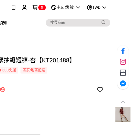
0
中文 (繁體)
TWD
須知
抽繩短褲-杏【KT201488】
1,600免運
國家/地區配送
99