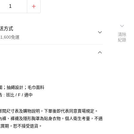
送方式
清除
1,600免運
紀錄
次付款
付款
圍；抽繩設計；毛巾面料
: 班比 / F / 適中
請詳閱尺寸表及購物說明，下單後即代表同意賣場規定。
、內褲、褲襪及隱形胸罩為貼身衣物，個人衛生考量，不適
y
鑑賞期，恕不接受退貨。
分期