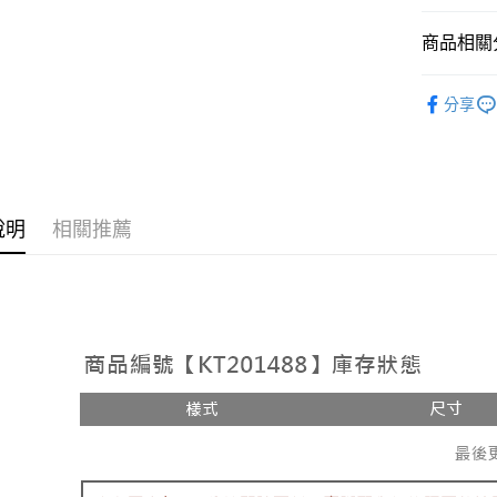
相關說明
【大哥付
商品相關分
AFTEE先
1.本服務
2.付款方
相關說明
人氣商品
流程，驗
【關於「A
分享
ATM付款
完成交易
AFTEE
【褲子】
3.實際核
便利好安
4.訂單成
１．簡單
消。如遇
２．便利
運送方式
無法說明
３．安心
【繳款方
全家取貨
說明
相關推薦
1.分期款
【「AFT
醒簡訊。
每筆NT$6
１．於結帳
2.透過簡
付」結帳
帳／街口支
付款後全
２．訂單
３．收到繳
每筆NT$6
【注意事
／ATM／
1.本服務
※ 請注意
已關閉，
用戶於交
絡購買商品
款買賣價
先享後付
每筆NT$10
2.基於同
※ 交易是
資料（包
是否繳費成
已關閉，請
用，由本
付客戶支
每筆NT$10
3.完整用
【注意事