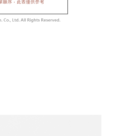
付款
恩沛科技股份有限公司提供之「AFTEE先享後付」服務完成之
依本服務之必要範圍內提供個人資料，並將交易相關給付款項請
0，滿NT$1,800(含以上)免運費
讓予恩沛科技股份有限公司。
個人資料處理事宜，請瀏覽以下網址：
1取貨
ee.tw/terms/#terms3
0，滿NT$1,600(含以上)免運費
年的使用者請事先徵得法定代理人或監護人之同意方可使用
E先享後付」，若未經同意申辦者引起之損失，本公司不負相關責
AFTEE先享後付」時，將依據個別帳號之用戶狀況，依本公司
00，滿NT$2,500(含以上)免運費
核予不同之上限額度；若仍有額度不足之情形，本公司將視審查
用戶進行身份認證。
配送
查看運費
一人註冊多個帳號或使用他人資訊註冊。若發現惡意使用之情
科技股份有限公司將有權停止該用戶之使用額度並採取法律行