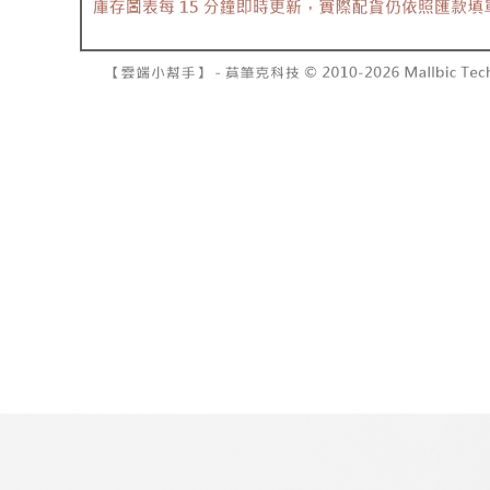
7-11取貨
１．透過由
交易，需
每筆NT$6
求債權轉
２．關於
付款後7-1
https://aft
每筆NT$6
３．未成
「AFTE
宅配
任。
４．使用「
每筆NT$1
即時審查
結果請求
國家/地區
５．嚴禁
形，恩沛
動。