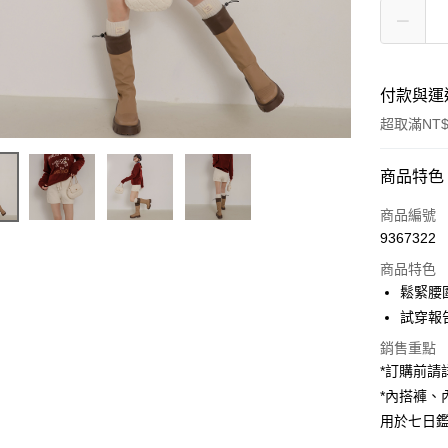
付款與運
超取滿NT$
付款方式
商品特色
信用卡一
商品編號
9367322
超商取貨
商品特色
LINE Pay
鬆緊腰
試穿報告 
Apple Pay
銷售重點
街口支付
*訂購前
*內搭褲
Google Pa
用於七日
大哥付你