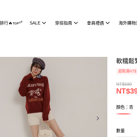
行🔥ᴛᴏᴘ⁵⁰
SALE
穿搭指南
會員禮遇
海外購物
軟糯鬆緊
超取滿NT$
NT$690
NT$3
顏色：杏
數量