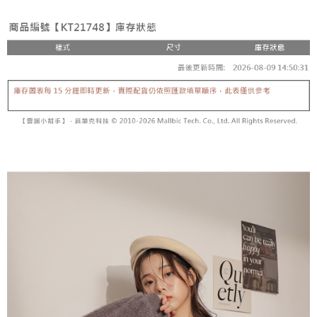
２．便利：只要手機號碼，簡訊認證，即可結帳。
法說明評估內容。
３．安心：先確認商品／服務後，再付款。
全家取貨付款
【繳款方式說明】
1.分期款項不併入電信帳單，「大哥付你分期」於每月結算日後寄送繳費提
每筆NT$60，滿NT$1,800(含以上)免運費
【「AFTEE先享後付」結帳流程】
醒簡訊。
１．於結帳方式選擇「AFTEE先享後付」後，將跳轉至「AFTEE先享後付」
2.透過簡訊連結打開帳單後，可選擇「超商條碼／台灣大直營門市／銀行轉
付款後全家取貨
結帳頁面，進行簡訊認證並確認金額後，即可完成結帳。
帳／街口支付／iPASS MONEY」等通路繳費。
２．訂單成立數日內，您將收到繳費通知簡訊。
每筆NT$60，滿NT$1,600(含以上)免運費
３．收到繳費通知簡訊後14天內，點擊此簡訊中的連結，可透過四大超商／
【注意事項】
ATM／網路銀行／等多元方式進行付款，方視為交易完成。
已關閉，請勿下單
1.本服務係由「台灣大哥大股份有限公司」（以下簡稱本公司）所提供，讓
※ 請注意：結帳手續完成當下不需立刻繳費，但若您需要取消訂單，請聯絡
用戶於交易時，得透過本服務購買商品或服務，並由商店將買賣／分期付款
每筆NT$10,000
購買商品的店家。未經商家同意取消之訂單仍視為有效，需透過AFTEE先享
買賣價金債權讓與本公司後，依約使用本公司帳單繳交帳款。
後付繳納相關費用。
2.基於同意付款使用「大哥付你分期」之契約關係目的，商店將以您的個人
已關閉，請勿下單(付取)
※ 交易是否成功請以「AFTEE先享後付 」之結帳頁面顯示為準，若有關於
資料（包含姓名、電話或地址）提供予台灣大哥大進項蒐集、處理及利用，
是否繳費成功／繳費後需取消欲退款等相關疑問，請聯繫「AFTEE先享後付
每筆NT$10,000
由本公司與您本人進行分期帳單所需資料之確認、核對及更正。
客戶支援中心」
https://netprotections.freshdesk.com/support/home
3.完整用戶服務條款，請詳閱以下連結：
https://oppay.tw/userRule
7-11取貨付款
【注意事項】
１．透過由恩沛科技股份有限公司提供之「AFTEE先享後付」服務完成之交
每筆NT$60，滿NT$1,800(含以上)免運費
易，需依本服務之必要範圍內提供個人資料，並將交易相關給付款項請求債
權轉讓予恩沛科技股份有限公司。
付款後7-11取貨
２．關於個人資料處理事宜，請瀏覽以下網址：
每筆NT$60，滿NT$1,600(含以上)免運費
https://aftee.tw/terms/#terms3
３．未成年的使用者請事先徵得法定代理人或監護人之同意方可使用
宅配
「AFTEE先享後付」，若未經同意申辦者引起之損失，本公司不負相關責
任。
每筆NT$100，滿NT$2,500(含以上)免運費