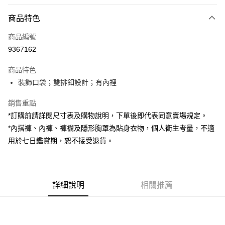
付款方式
商品特色
信用卡一次付款
商品編號
超商取貨付款
9367162
LINE Pay
商品特色
Apple Pay
裝飾口袋；雙排釦設計；有內裡
街口支付
銷售重點
*訂購前請詳閱尺寸表及購物說明，下單後即代表同意賣場規定。
Google Pay
*內搭褲、內褲、褲襪及隱形胸罩為貼身衣物，個人衛生考量，不適
大哥付你分期
用於七日鑑賞期，恕不接受退貨。
相關說明
【大哥付你分期使用說明】
AFTEE先享後付
1.本服務由台灣大哥大提供，台灣大哥大用戶可立即使用無須另外申請。
2.付款方式選擇「大哥付你分期」，訂單成立後會自動跳轉到大哥付的交易
相關說明
詳細說明
相關推薦
流程，驗證手機門號後，選擇欲分期的期數、繳款截止日，確認付款後即完
【關於「AFTEE先享後付」】
成交易。
ATM付款
AFTEE先享後付是「在收到商品之後才付款」的支付方式。 讓您購物簡單
3.實際核准額度、可分期數及費用金額請依後續交易確認頁面所載為準。
便利好安心！
4.訂單成立30分鐘內，如未前往確認交易或遇審核未通過，訂單將自動取
１．簡單：不需註冊會員、不需綁卡、不需儲值。
運送方式
消。如遇「轉專審核」未通過狀況，表示未達大哥付你分期系統評分，恕無