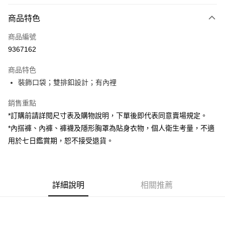
付款方式
商品特色
信用卡一次付款
商品編號
超商取貨付款
9367162
LINE Pay
商品特色
Apple Pay
裝飾口袋；雙排釦設計；有內裡
街口支付
銷售重點
*訂購前請詳閱尺寸表及購物說明，下單後即代表同意賣場規定。
Google Pay
*內搭褲、內褲、褲襪及隱形胸罩為貼身衣物，個人衛生考量，不適
大哥付你分期
用於七日鑑賞期，恕不接受退貨。
相關說明
【大哥付你分期使用說明】
AFTEE先享後付
1.本服務由台灣大哥大提供，台灣大哥大用戶可立即使用無須另外申請。
2.付款方式選擇「大哥付你分期」，訂單成立後會自動跳轉到大哥付的交易
相關說明
詳細說明
相關推薦
流程，驗證手機門號後，選擇欲分期的期數、繳款截止日，確認付款後即完
【關於「AFTEE先享後付」】
成交易。
ATM付款
AFTEE先享後付是「在收到商品之後才付款」的支付方式。 讓您購物簡單
3.實際核准額度、可分期數及費用金額請依後續交易確認頁面所載為準。
便利好安心！
4.訂單成立30分鐘內，如未前往確認交易或遇審核未通過，訂單將自動取
１．簡單：不需註冊會員、不需綁卡、不需儲值。
運送方式
消。如遇「轉專審核」未通過狀況，表示未達大哥付你分期系統評分，恕無