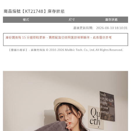
２．便利：只要手機號碼，簡訊認證，即可結帳。
法說明評估內容。
３．安心：先確認商品／服務後，再付款。
全家取貨付款
【繳款方式說明】
1.分期款項不併入電信帳單，「大哥付你分期」於每月結算日後寄送繳費提
每筆NT$60，滿NT$1,800(含以上)免運費
【「AFTEE先享後付」結帳流程】
醒簡訊。
１．於結帳方式選擇「AFTEE先享後付」後，將跳轉至「AFTEE先享後付」
2.透過簡訊連結打開帳單後，可選擇「超商條碼／台灣大直營門市／銀行轉
付款後全家取貨
結帳頁面，進行簡訊認證並確認金額後，即可完成結帳。
帳／街口支付／iPASS MONEY」等通路繳費。
２．訂單成立數日內，您將收到繳費通知簡訊。
每筆NT$60，滿NT$1,600(含以上)免運費
３．收到繳費通知簡訊後14天內，點擊此簡訊中的連結，可透過四大超商／
【注意事項】
ATM／網路銀行／等多元方式進行付款，方視為交易完成。
已關閉，請勿下單
1.本服務係由「台灣大哥大股份有限公司」（以下簡稱本公司）所提供，讓
※ 請注意：結帳手續完成當下不需立刻繳費，但若您需要取消訂單，請聯絡
用戶於交易時，得透過本服務購買商品或服務，並由商店將買賣／分期付款
每筆NT$10,000
購買商品的店家。未經商家同意取消之訂單仍視為有效，需透過AFTEE先享
買賣價金債權讓與本公司後，依約使用本公司帳單繳交帳款。
後付繳納相關費用。
2.基於同意付款使用「大哥付你分期」之契約關係目的，商店將以您的個人
已關閉，請勿下單(付取)
※ 交易是否成功請以「AFTEE先享後付 」之結帳頁面顯示為準，若有關於
資料（包含姓名、電話或地址）提供予台灣大哥大進項蒐集、處理及利用，
是否繳費成功／繳費後需取消欲退款等相關疑問，請聯繫「AFTEE先享後付
每筆NT$10,000
由本公司與您本人進行分期帳單所需資料之確認、核對及更正。
客戶支援中心」
https://netprotections.freshdesk.com/support/home
3.完整用戶服務條款，請詳閱以下連結：
https://oppay.tw/userRule
7-11取貨付款
【注意事項】
１．透過由恩沛科技股份有限公司提供之「AFTEE先享後付」服務完成之交
每筆NT$60，滿NT$1,800(含以上)免運費
易，需依本服務之必要範圍內提供個人資料，並將交易相關給付款項請求債
權轉讓予恩沛科技股份有限公司。
付款後7-11取貨
２．關於個人資料處理事宜，請瀏覽以下網址：
每筆NT$60，滿NT$1,600(含以上)免運費
https://aftee.tw/terms/#terms3
３．未成年的使用者請事先徵得法定代理人或監護人之同意方可使用
宅配
「AFTEE先享後付」，若未經同意申辦者引起之損失，本公司不負相關責
任。
每筆NT$100，滿NT$2,500(含以上)免運費