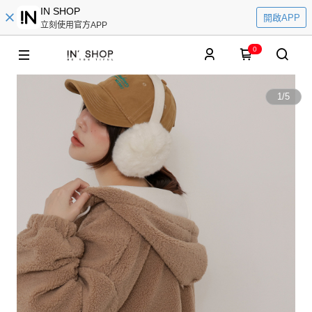
IN SHOP
開啟APP
立刻使用官方APP
0
1
/
5