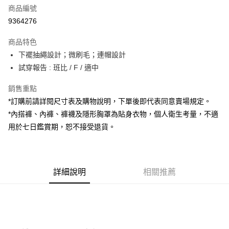
商品編號
超商取貨付款
9364276
LINE Pay
商品特色
Apple Pay
下襬抽繩設計；微刷毛；連帽設計
試穿報告 : 班比 / F / 適中
街口支付
銷售重點
Google Pay
*訂購前請詳閱尺寸表及購物說明，下單後即代表同意賣場規定。
大哥付你分期
*內搭褲、內褲、褲襪及隱形胸罩為貼身衣物，個人衛生考量，不適
相關說明
用於七日鑑賞期，恕不接受退貨。
【大哥付你分期使用說明】
AFTEE先享後付
1.本服務由台灣大哥大提供，台灣大哥大用戶可立即使用無須另外申請。
2.付款方式選擇「大哥付你分期」，訂單成立後會自動跳轉到大哥付的交易
相關說明
流程，驗證手機門號後，選擇欲分期的期數、繳款截止日，確認付款後即完
【關於「AFTEE先享後付」】
成交易。
詳細說明
相關推薦
ATM付款
AFTEE先享後付是「在收到商品之後才付款」的支付方式。 讓您購物簡單
3.實際核准額度、可分期數及費用金額請依後續交易確認頁面所載為準。
便利好安心！
4.訂單成立30分鐘內，如未前往確認交易或遇審核未通過，訂單將自動取
１．簡單：不需註冊會員、不需綁卡、不需儲值。
運送方式
消。如遇「轉專審核」未通過狀況，表示未達大哥付你分期系統評分，恕無
２．便利：只要手機號碼，簡訊認證，即可結帳。
法說明評估內容。
３．安心：先確認商品／服務後，再付款。
全家取貨付款
【繳款方式說明】
1.分期款項不併入電信帳單，「大哥付你分期」於每月結算日後寄送繳費提
每筆NT$60，滿NT$1,800(含以上)免運費