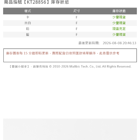
【「AFTEE先享後付」結帳流程】
醒簡訊。
１．於結帳方式選擇「AFTEE先享後付」後，將跳轉至「AFTEE先享後付」
2.透過簡訊連結打開帳單後，可選擇「超商條碼／台灣大直營門市／銀行轉
付款後全家取貨
結帳頁面，進行簡訊認證並確認金額後，即可完成結帳。
帳／街口支付／iPASS MONEY」等通路繳費。
２．訂單成立數日內，您將收到繳費通知簡訊。
每筆NT$60，滿NT$1,600(含以上)免運費
３．收到繳費通知簡訊後14天內，點擊此簡訊中的連結，可透過四大超商／
【注意事項】
ATM／網路銀行／等多元方式進行付款，方視為交易完成。
已關閉，請勿下單
1.本服務係由「台灣大哥大股份有限公司」（以下簡稱本公司）所提供，讓
※ 請注意：結帳手續完成當下不需立刻繳費，但若您需要取消訂單，請聯絡
用戶於交易時，得透過本服務購買商品或服務，並由商店將買賣／分期付款
每筆NT$10,000
購買商品的店家。未經商家同意取消之訂單仍視為有效，需透過AFTEE先享
買賣價金債權讓與本公司後，依約使用本公司帳單繳交帳款。
後付繳納相關費用。
2.基於同意付款使用「大哥付你分期」之契約關係目的，商店將以您的個人
已關閉，請勿下單(付取)
※ 交易是否成功請以「AFTEE先享後付 」之結帳頁面顯示為準，若有關於
資料（包含姓名、電話或地址）提供予台灣大哥大進項蒐集、處理及利用，
是否繳費成功／繳費後需取消欲退款等相關疑問，請聯繫「AFTEE先享後付
每筆NT$10,000
由本公司與您本人進行分期帳單所需資料之確認、核對及更正。
客戶支援中心」
https://netprotections.freshdesk.com/support/home
3.完整用戶服務條款，請詳閱以下連結：
https://oppay.tw/userRule
7-11取貨付款
【注意事項】
１．透過由恩沛科技股份有限公司提供之「AFTEE先享後付」服務完成之交
每筆NT$60，滿NT$1,800(含以上)免運費
易，需依本服務之必要範圍內提供個人資料，並將交易相關給付款項請求債
權轉讓予恩沛科技股份有限公司。
付款後7-11取貨
２．關於個人資料處理事宜，請瀏覽以下網址：
每筆NT$60，滿NT$1,600(含以上)免運費
https://aftee.tw/terms/#terms3
３．未成年的使用者請事先徵得法定代理人或監護人之同意方可使用
宅配
「AFTEE先享後付」，若未經同意申辦者引起之損失，本公司不負相關責
任。
每筆NT$100，滿NT$2,500(含以上)免運費
４．使用「AFTEE先享後付」時，將依據個別帳號之用戶狀況，依本公司即
時審查核予不同之上限額度；若仍有額度不足之情形，本公司將視審查結果
國家/地區配送
查看運費
請求用戶進行身份認證。