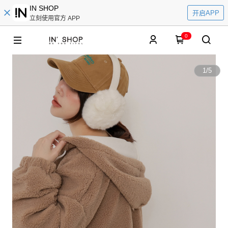
IN SHOP
开启APP
立刻使用官方 APP
0
1
/
5