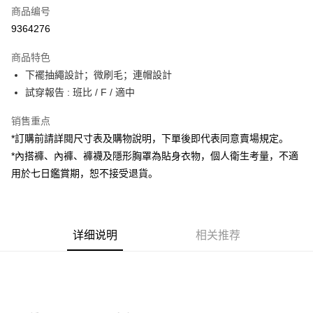
商品编号
超商取货付款
9364276
LINE Pay
商品特色
Apple Pay
下襬抽繩設計；微刷毛；連帽設計
試穿報告 : 班比 / F / 適中
街口支付
销售重点
Google Pay
*訂購前請詳閱尺寸表及購物說明，下單後即代表同意賣場規定。
大哥付你分期
*內搭褲、內褲、褲襪及隱形胸罩為貼身衣物，個人衛生考量，不適
相关说明
用於七日鑑賞期，恕不接受退貨。
【大哥付你分期使用说明】
AFTEE先享后付
1. 本服务由台湾大哥大提供，电信用户可立即使用无须另外申请。（限个人
月租型门号，不开放公司户及预付卡使用）
相关说明
2. 付款方式选择 “大哥付你分期”，订单成立后会自动跳转到大哥付的交易流
一、關於 AFTEE先享後付
程，验证手机门号后，选择欲分期的期数、缴款截止日，确认付款后即完成
详细说明
相关推荐
ATM付款
1. 於付款方式選擇AFTEE先享後付，將跳出AFTEE先享後付手機驗證視
交易。
窗。
3. 实际核准额度、可分期数及费用金额请依后续交易确认页面所载为准。
2. 進行簡訊驗證之後，即可完成結帳手續。
运送方式
4. 订单成立30分钟内，如未前往确认交易或遇审核未通过，订单将自动取
3. 訂單確認後不需事先繳費，商品會配送至您的指定地址。
消。如遇 “转专审核”未通过状况，表示未达系统评分，恕无法说明评估内
4. 下訂完成後，您的手機會收到一封繳費通知簡訊，APP會員則會收到
全家取貨付款
容。
AFTEE APP推播通知。
【缴款方式说明】
每笔NT$60，满NT$1,800(含以上)免运费