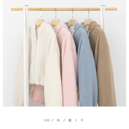
若款項超過繳費期限，將根據當次的金額加收年利率 16% 的逾期滯納金。
未成年的使用者，請事先徵得法定代理人或監護人之同意方可使用
AFTEE。
若您對於個人資料之處理、利用有任何疑問，或欲行使相關法律權利，請聯
繫恩沛科技股份有限公司。若您不同意我們將上開所示之個人資料，連同必
要之購買訂單資訊提供予 AFTEE ，或讓 AFTEE 蒐集處理利用您的個人資
料，請勿選用本服務。