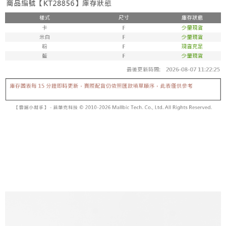
5. 收到商品當下無需繳費，確認無誤後，請再利用繳費通知簡訊或AFTEE
1. 分期款项不并入电信账单，“大哥付你分期”于每月结算日后寄送缴费提醒
APP於四大便利商店‧ATM/網銀等方式進行付款。
短信。
付款後全家取貨
2. 通过短信链接打开账单后，可选择 “超商条码／台湾大直营门市／银行转
請留意繳費期限為 14 天。唯有下載 AFTEE App 成為 AFTEE 會員者方能享
每笔NT$60，满NT$1,600(含以上)免运费
账／街口支付／iPASS MONEY”等通路缴费。
有最長 45 天內付款之服務。
已關閉，請勿下單
【注意事项】
繳費期限，為商家向您請款的時間，再加上使用AFTEE可延長的天數所計算
1. 本服务系由 “台湾大哥大股份有限公司”所提供，让用户于交易时，得通过
每笔NT$10,000
出。使用AFTEE下訂可以延長您收到商品前的繳費天數，但無法保證一定能
本服务购买商品或服务，并由商店将买卖／分期付款买卖价金债权让与本公
夠在期限內收到商品(例如:預購商品或預計到貨時間較長者)。因此無論收到
司后，依约使用本公司账单缴交账款。
已關閉，請勿下單(付取)
商品與否，仍需要請您在AFTEE規定的時間內完成繳費。
2. 基于同意付款使用 “大哥付你分期”之契约关系目的，商店将以您的个人资
每笔NT$10,000
料（包含姓名、电话或地址）提供予台湾大哥大进项收集、处理及利用，由
二、付款限制
台湾大哥大与本人进行分期账单所需资料之确认、核对及更正。
1. 初次使用 AFTEE 時，將依認證結果及本公司審查結果，核予每個人不同
7-11取貨付款
3. 完整用户服务条款，请详阅以下链接：
https://oppay.tw/userRule
之上限額度
2. 結帳金額須大於NT$30
每笔NT$60，满NT$1,800(含以上)免运费
3. 目前僅支援台灣會員
付款後7-11取貨
三、聲明條款
每笔NT$60，满NT$1,600(含以上)免运费
「AFTEE先享後付」(下稱本服務)乃由恩沛科技股份有限公司(下稱 AFTEE )
所提供，並由 AFTEE 向您收取款項。因使用本服務所須提供之個人資料(包
宅配
含但不限於訂購人姓名、電話，收件人姓名、電話、收件地址)，將交付予
AFTEE 於本服務必要服務範圍內運用。關於 AFTEE 對於個人資料之蒐集、
每笔NT$100，满NT$2,500(含以上)免运费
處理、利用，詳參 AFTEE 官網之『個人資料蒐集、處理及利用告知聲明』
（
https://aftee.tw/privacypolicy/
）。
國家/地區配送
查看运费