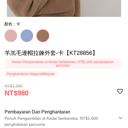
顏色：卡
羊羔毛連帽拉鍊外套-卡【KT28856】
Penuh Pengambilan di Kedai Serbaneka, NT$1,600 penghataran
percuma
Penghantaran Negara/Wilayah
NT$1,280
NT$980
Pembayaran Dan Penghantaran
Penuh Pengambilan di Kedai Serbaneka, NT$1,600
penghataran percuma