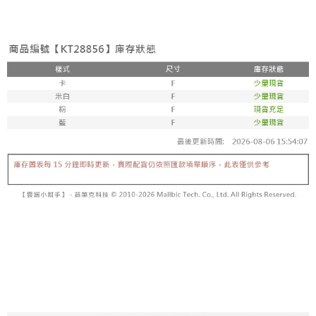
3. Tiada bayaran diperlukan apabila pesanan disahkan. Produk akan
mudah alih anda, memilih bilangan ansuran, dan menetapkan tarikh
dihantar ke alamat yang ditetapkan.
全家取貨付款
akhir pembayaran. Transaksi akan dianggap selesai setelah pembayaran
4. Setelah pesanan disahkan, anda akan menerima SMS pembayaran
disahkan.
NT$60/pesanan | Penghantaran percuma untuk pesanan
manakala ahli aplikasi akan menerima pemberitahuan tolak aplikasi
NT$1,800 atau lebih
AFTEE.
Had kredit yang diluluskan, tempoh ansuran yang tersedia, dan yuran
5. Tiada bayaran diperlukan apabila anda menerima produk. Sila buat
yang dikenakan adalah tertakluk kepada maklumat yang dinyatakan
pembayaran di empat kedai serbaneka utama, ATM atau perbankan
付款後全家取貨
pada halaman pengesahan transaksi seterusnya.
dalam talian dengan SMS pembayaran atau pemberitahuan tolak aplikasi
NT$60/pesanan | Penghantaran percuma untuk pesanan
AFTEE.
Jika transaksi tidak disahkan dalam masa 30 minit selepas pesanan
NT$1,600 atau lebih
dibuat, atau jika permohonan gagal dalam proses semakan, pesanan
Sila ambil perhatian bahawa tempoh pembayaran adalah 14 hari. Walau
akan dibatalkan secara automatik. Jika permohonan gagal pada
已關閉，請勿下單
bagaimanapun, bagi mereka yang telah memuat turun Aplikasi AFTEE
peringkat "semakan manual", ini bermakna kriteria pemarkahan sistem
dan mendaftar sebagai ahli AFTEE boleh menikmati tempoh pembayaran
NT$10,000/pesanan
tidak dipenuhi; butiran penilaian khusus tidak akan didedahkan.
sehingga 45 hari.
已關閉，請勿下單(付取)
[Arahan Pembayaran]
Tempoh pembayaran dikira dari masa kedai meminta pembayaran anda,
ditambah dengan bilangan hari yang boleh dilanjutkan oleh AFTEE. Anda
NT$10,000/pesanan
Pembayaran ansuran melalui OP Pay Later akan dibilkan secara
boleh melanjutkan tempoh pembayaran anda sebelum anda menerima
berasingan dan tidak termasuk dalam bil telekom anda. SMS peringatan
pesanan. Walau bagaimanapun, tiada jaminan bahawa anda boleh
7-11取貨付款
pembayaran akan dihantar selepas kitaran bil bulanan.
menerima pesanan anda semasa tempoh pembayaran (cth.: produk
NT$60/pesanan | Penghantaran percuma untuk pesanan
prapesanan atau produk yang mungkin mengambil masa yang lebih
Selepas mengakses bil melalui pautan dalam SMS, anda boleh
NT$1,800 atau lebih
lama untuk dihantar). Oleh itu, anda dikehendaki membuat pembayaran
menyelesaikan pembayaran anda melalui salah satu saluran berikut: kod
kepada AFTEE dalam tempoh sama ada anda menerima pesanan.
bar kedai serbaneka, kedai runcit Taiwan Mobile, pemindahan bank,
付款後7-11取貨
JKOPay, atau iPASS MONEY.
Kedua, Sekatan Pembayaran