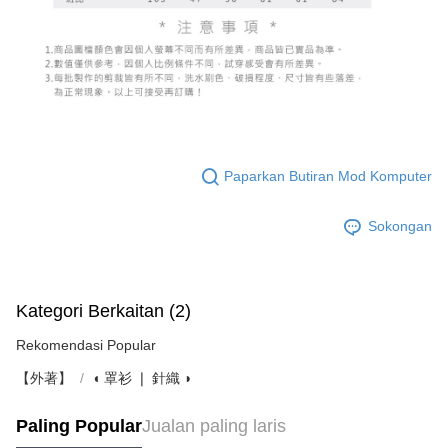
Paparkan Butiran Mod Komputer
Sokongan
Kategori Berkaitan (2)
Rekomendasi Popular
【外著】
◖ 罩衫 ❘ 針織 ◗
Paling Popular
Jualan paling laris