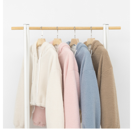
NT$60/pesanan | Penghantaran percuma untuk pesanan
1. Jumlah yang diperakui untuk pengguna kali pertama boleh sehingga
[Nota Penting]
NT$1,600 atau lebih
NT$10,000. Amaun diperakui sebenar yang diluluskan akan berdasarkan
keputusan pensijilan dan semakan oleh AFTEE.
Perkhidmatan ini disediakan oleh Taiwan Mobile Co., Ltd. (“Syarikat”),
宅配
2. Amaun perbelanjaan minimum mestilah lebih besar daripada NT$20.
yang membolehkan pelanggan membeli barangan atau perkhidmatan
3. Pada masa ini hanya tersedia untuk ahli Taiwan.
NT$100/pesanan | Penghantaran percuma untuk pesanan
melalui perkhidmatan ini pada masa transaksi. Hasil daripada pembelian
atau pembayaran ansuran akan dipindahkan oleh peniaga kepada
NT$2,500 atau lebih
Ketiga, Syarat Perkhidmatan
Syarikat, dan pelanggan hendaklah membuat pembayaran mengikut
Perkhidmatan AFTEE Beli Sekarang Bayar Kemudian disediakan oleh NP
perjanjian menggunakan sistem bil Syarikat.
國家/地區配送
Kadar Penghantaran
Taiwan, Inc. dan AFTEE akan membuat bil kepada pengguna. AFTEE
akan menggunakan data peribadi yang dikumpul (termasuk nama
Untuk memenuhi hubungan kontrak yang terjalin melalui persetujuan
pembeli, no. telefon, nama penerima, no. telefon, alamat penerima) untuk
penggunaan OP Pay Later, peniaga akan memberikan maklumat peribadi
penggunaan perkhidmatan. Sila rujuk kepada "Penyata Pengumpulan
anda (termasuk nama, nombor telefon, atau alamat) kepada Syarikat bagi
Data Peribadi, Pemprosesan, Penggunaan"
tujuan pengumpulan, pemprosesan dan penggunaan data yang
(https://aftee.tw/privacypolicy/
) untuk maklumat lanjut.
diperlukan untuk pengebilan ansuran, termasuk pengesahan,
pengesahan semula dan pembetulan.
Jumlah yang diperakui untuk pengguna kali pertama yang lulus
kelulusan boleh sehingga NT$10,000. Jika pengguna tidak membuat
Untuk terma perkhidmatan penuh, sila rujuk pautan berikut:
pembayaran dalam tempoh tersebut, yuran pembayaran lewat sebanyak
https://oppay.tw/userRule
" target="_blank" class="link revert-
20% setahun akan dikenakan. Pengguna bawah umur dikehendaki
style">https://oppay.tw/userRule
mendapatkan kebenaran daripada ibu bapa atau penjaga yang sah
untuk menggunakan AFTEE.
【Panduan Penggunaan Pembayaran Ansuran Gogo】
1. Perkhidmatan ini disediakan oleh Taiwan Mobile, pengguna telefon
Sila hubungi NP Taiwan Inc. di
cs_tw@netprotections.co.jp
jika anda
mudah alih boleh segera menggunakan tanpa perlu memohon lagi.
mempunyai sebarang kebimbangan mengenai pemprosesan dan
(Hanya untuk nombor langganan peribadi, tidak terbuka untuk syarikat
penggunaan pada data peribadi. Jika anda tidak bersetuju dengan data