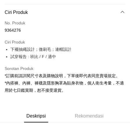
Kaedah Pembayaran
Ciri Produk
Kad Kredit (Bayaran Penuh)
No. Produk
Pengambilan di Kedai Serbaneka
9364276
LINE Pay
Ciri Produk
Apple Pay
下襬抽繩設計；微刷毛；連帽設計
試穿報告 : 班比 / F / 適中
JKOPAY
Google Pay
Sorotan Produk
*訂購前請詳閱尺寸表及購物說明，下單後即代表同意賣場規定。
OP Pay Later
*內搭褲、內褲、褲襪及隱形胸罩為貼身衣物，個人衛生考量，不適
Deskripsi
用於七日鑑賞期，恕不接受退貨。
[Terma Penggunaan untuk OP Pay Later]
AFTEE
Perkhidmatan ini disediakan oleh Taiwan Mobile dan tersedia untuk
Deskripsi
pengguna Taiwan Mobile tanpa memerlukan permohonan tambahan.
Pertama, Mengenai Perkhidmatan AFTEE Beli Sekarang Bayar Kemudian
Pemindahan ATM
Deskripsi
Rekomendasi
1. Dengan memilih AFTEE sebagai kaedah pembayaran, mesej
Jika anda memilih OP Pay Later sebagai kaedah pembayaran, sistem
pengesahan AFTEE akan muncul.
akan mengarahkan anda secara automatik ke proses transaksi OP Pay
2. Anda boleh meneruskan pembayaran selepas pengesahan SMS.
Pilihan Penghantaran
Later selepas pesanan dibuat. Anda perlu mengesahkan nombor telefon