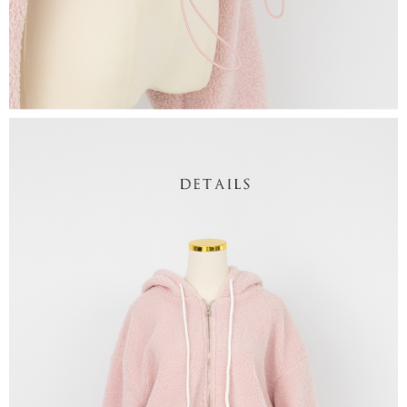
1. Perkhidmatan ini disediakan oleh "Taiwan Mobile Co., Ltd." untuk
membolehkan pengguna membeli produk atau perkhidmatan melalui
perkhidmatan ini semasa transaksi, dan kedai akan menyerahkan hak
tuntutan harga jual/beli ansuran kepada syarikat ini untuk membayar bil
menggunakan bil syarikat ini.
2. Berdasarkan tujuan kontrak persetujuan pembayaran menggunakan
"Pembayaran Ansuran Gogo", kedai akan memberikan maklumat peribadi
anda (termasuk nama, telefon atau alamat) kepada Taiwan Mobile untuk
pengumpulan, pemprosesan dan penggunaan, untuk pengesahan,
semakan dan pembetulan data yang diperlukan untuk bil ansuran oleh
Taiwan Mobile.
3. Sila baca syarat perkhidmatan pengguna secara lengkap melalui
pautan berikut: https://oppay.tw/userRule