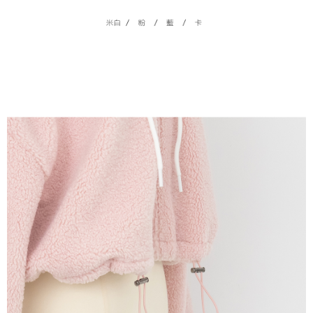
dan kad prabayar)
peribadi yang disenaraikan seperti di atas akan dikumpul dan digunakan
2. Pilihan kaedah pembayaran "Pembayaran Ansuran Gogo", selepas
oleh AFTEE, sila jangan gunakan perkhidmatan ini.
pesanan ditubuhkan, akan secara automatik dialihkan ke proses
transaksi Gogo, selepas pengesahan nombor telefon, pilih bilangan
ansuran yang diingini, tarikh akhir pembayaran, dan setelah
mengesahkan pembayaran, transaksi akan selesai.
3. Jumlah kelulusan sebenar, bilangan ansuran dan jumlah bayaran
adalah berdasarkan halaman pengesahan transaksi seterusnya.
4. Dalam masa 30 minit selepas pesanan ditubuhkan, jika tidak pergi
untuk mengesahkan transaksi atau jika tidak lulus semakan, pesanan
akan dibatalkan secara automatik. Jika terdapat situasi "pindah untuk
semakan khusus" yang tidak lulus, ini menunjukkan bahawa sistem
penilaian tidak mencukupi, tiada penjelasan mengenai kandungan
penilaian boleh diberikan.
【Penerangan Kaedah Pembayaran】
1. Pembayaran ansuran tidak digabungkan dalam bil telekomunikasi,
"Pembayaran Ansuran Gogo" akan menghantar SMS peringatan
pembayaran selepas tarikh penyelesaian bulanan.
2. Melalui pautan SMS untuk membuka bil, anda boleh memilih untuk
membayar melalui "Kod bar kedai serbaneka / Kedai rasmi Taiwan
Mobile / Pemindahan bank / Pembayaran J街口 / iPASS MONEY" dan
saluran lain.
【Nota Penting】