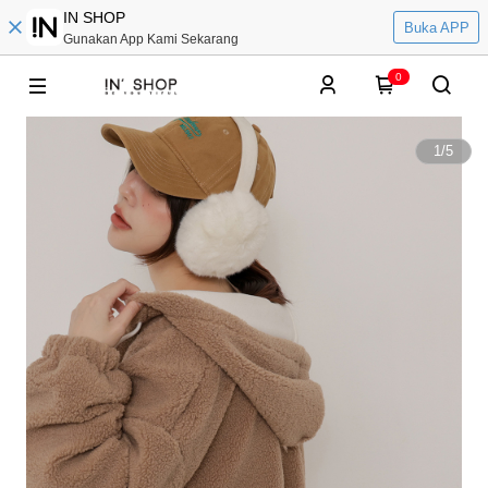
IN SHOP
Buka APP
Gunakan App Kami Sekarang
0
1
/
5