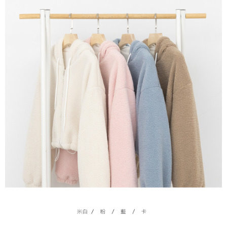
限らない）は、AFTEEに渡され当サービスで必要な範囲内で利用されま
す。AFTEEの個人情報の収集、処理、利用について、詳細はAFTEE公式ホ
ームページの『個人情報の収集、処理及び利用に関する声明』をご参照く
ださい（
https://aftee.tw/privacypolicy/
）。
AFTEEの初回ご利用の際に、審査を通過すれば、最高額がNT$10,000にな
ります。支払い期限を過ぎた場合、その金額に基づいて年利20%の遅延滞
納金が加算されます。未成年の利用者は、事前に法定代理人または後見人
の同意を得ればAFTEEをご利用いただけます。
個人情報の処理、利用について疑問がある、または関連する法律の権利を
行使したい場合は、ネットプロテクションズ
cs_tw@netprotections.co.jp
にご連絡ください。上記に示した個人情報を、必要な購入注文書とあわせ
てAFTEEにご提供いただく、またはAFTEEにあなたの個人情報の収集、処
理、利用を許可することににご同意いただけない場合は、当サービスを選
択しないでください。