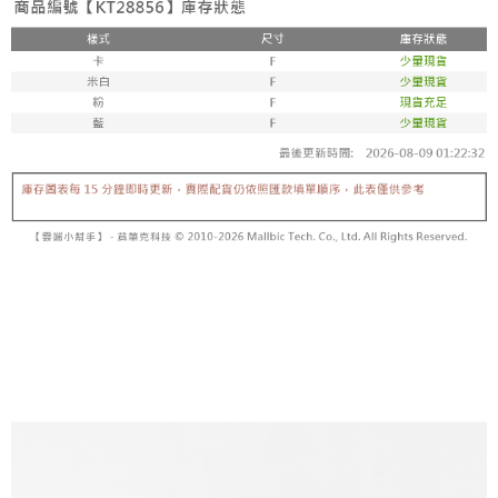
内容についての説明はいたしかねます。
5.商品受け取り時のお支払いは不要です。商品を確かめてから、SMSまた
付款後全家取貨
はアプリの通知に従って、4大コンビニ、またはATM/オンラインバンキン
グでお支払いください。
配送毎にNT$60、NT$1,600以上で送料無料
【支払い方法の説明】
1. 分割払いの金額は電信請求書に統合されず、「OP Pay Later」は毎月の
代金納付期限は最短で 14 日以内ですので、ご注意ください。AFTEE アプ
已關閉，請勿下單
締め日後に支払いリマインダーのSMSを送信します。
リをダウンロードして AFTEE 会員になるとお支払い期限を最長 45 日以内
2. SMSのリンクを通じて請求書を開いた後、「コンビニバーコード／台湾
配送毎にNT$10,000
まで延長できます。
大直営店舗／銀行振込／街口支払い／iPASS MONEY」などのチャネルで
支払いを選択できます。
已關閉，請勿下單(付取)
お支払期限は、ショップが請求した期日と、AFTEEで延長できる日数をも
とに計算されます。AFTEEで注文すると、商品を受け取るまで支払い期限
配送毎にNT$10,000
【注意事項】
を延長できますが、商品を期限内に受け取れない場合があります（例：予
1. 本サービスは「台湾大哥大株式会社」（以下「当社」といいます）によ
約商品や商品到着日が比較的遅い商品）。そのため、商品到着の有無に関
7-11取貨付款
って提供され、ユーザーが取引時に本サービスを通じて商品やサービスを
わらず、AFTEEで指定された期限内にお支払いください。
購入できるようにし、店舗が売買／分割払い売買の債権を当社に譲渡した
配送毎にNT$60、NT$1,800以上で送料無料
後、契約に基づいて当社の請求書で帳款を支払うことになります。
二、支払い限度額
2. 「OP Pay Later」を利用する契約関係の目的から、店舗はあなたの個人
付款後7-11取貨
1.初回 AFTEEを ご利用の際に、認証結果及び当社の審査の結果に基づ
情報（名前、電話または住所を含む）を台湾大哥大に提供し、収集、処理
き、限度額が設定されます。
配送毎にNT$60、NT$1,600以上で送料無料
および利用するために、当社があなた本人と分割請求書に必要な情報の確
2.決済金額は最低NT$20です。
認、照合および修正を行います。
3.現在、台湾の会員のみご利用いただけます。
宅配
3. 完全なユーザーサービス規約については、以下のリンクを参照してくだ
さい：
https://oppay.tw/userRule
三、利用規約「AFTEE代金後払い」（以下当サービスという）はネットプ
配送毎にNT$100、NT$2,500以上で送料無料
ロテクションズ（以下 AFTEE という）が提供し、AFTEEが代金を徴収し
ます。当サービスご利用の際に提供しなければならない個人情報（注文者
國家/地區配送
送料を確認
の氏名、電話番号、受取人の氏名、電話番号、受取人住所を含むがこれに