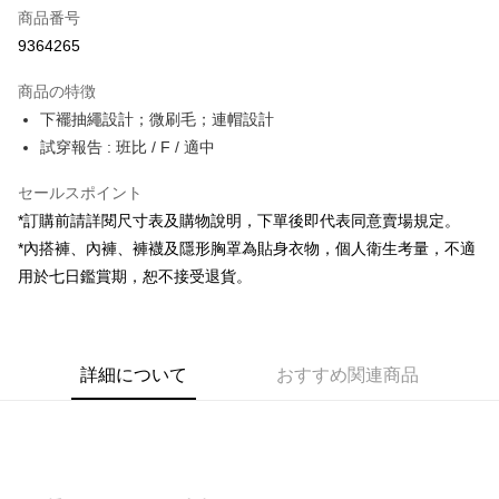
商品番号
コンビニ店頭代金引換
9364265
LINE Pay
商品の特徴
Apple Pay
下襬抽繩設計；微刷毛；連帽設計
試穿報告 : 班比 / F / 適中
JKOPAY
セールスポイント
Google Pay
*訂購前請詳閱尺寸表及購物說明，下單後即代表同意賣場規定。
OP Pay Later
*內搭褲、內褲、褲襪及隱形胸罩為貼身衣物，個人衛生考量，不適
説明
用於七日鑑賞期，恕不接受退貨。
【OP Pay Later 使用説明】
AFTEE代金後払い
1. 本サービスは台湾大哥大によって提供され、台湾大哥大のユーザーは追
加の申請なしで即時に利用可能です。
説明
2. 支払い方法で「OP Pay Later」を選択すると、注文が成立した後に自動
一、 AFTEE代金後払いについて
的に OP Pay Later の取引プロセスに移行し、携帯番号を確認後、分割払
ATM払い
詳細について
おすすめ関連商品
1.お支払い方法でAFTEE代金後払いを選択すると、携帯電話認証ウィンド
いの回数や支払い期限を選択し、支払いを確認すると取引が完了します。
ウが表示されます。
3. 実際の承認額、分割回数および費用については、後続の取引確認ページ
2.SMSで認証してお支払い手続を進めてください。
配送方法
を基準とします。
3.注文するときのお支払いは不要です。商品はご指定の住所に配送されま
4. 注文成立後30分以内に確認取引を行わない場合や審査が通過しない場
す。
全家取貨付款
合、注文は自動的にキャンセルされます。「転専審査」に未通過の状況が
4.ご注文が完了すると、携帯に支払い通知のSMSが届きます。アプリ会員
発生した場合は、システムの評価基準に達していないことを意味し、評価
配送毎にNT$60、NT$1,800以上で送料無料
の場合は、AFTEE アプリプッシュ通知が届きます。