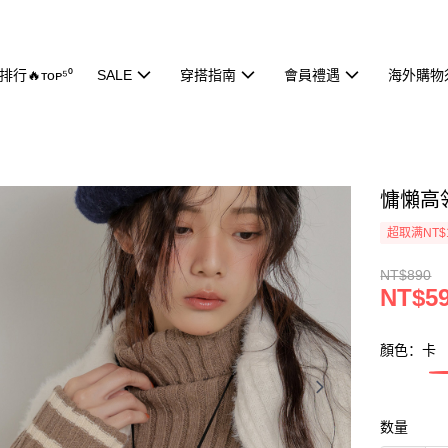
行🔥ᴛᴏᴘ⁵⁰
SALE
穿搭指南
會員禮遇
海外購物
慵懶高領
超取满NT$
NT$890
NT$5
顏色：卡
数量