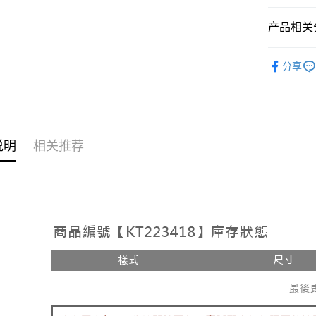
相关说明
【大哥付
产品相关分
AFTEE先
1. 本服
人月租型
相关说明
➤𝙉𝙀𝙒 𝘼𝙍
2. 付款
一、關於 A
分享
ATM付款
流程，验
1. 於付
人气商品
完成交易
窗。
3. 实际
2. 進行
【上衣】
4. 订单
3. 訂單
运送方式
消。如遇 
4. 下訂
容。
AFTEE 
全家取貨
说明
相关推荐
【缴款方
5. 收到
1. 分期
每笔NT$6
APP於四
短信。
2. 通过
付款後全
請留意繳費期
账／街口支付
享有最長 
每笔NT$6
【注意事
繳費期限，
已關閉，
1. 本服
算出。使用
过本服务
定能夠在期
每笔NT$10
本公司后
收到商品與
2. 基于
已關閉，請
资料（包
二、付款
每笔NT$10
用，由台
1. 初次
3. 完整
之上限額