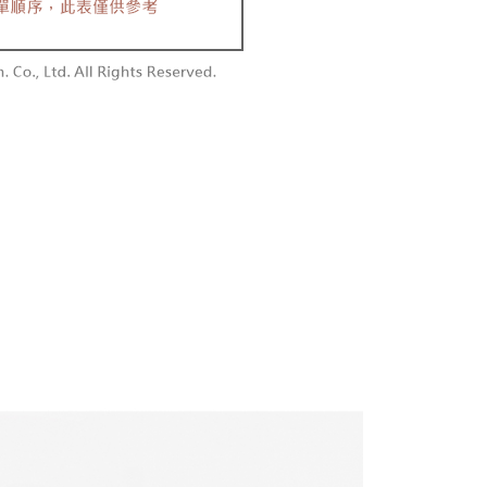
付款
額須大於NT$30
僅支援台灣會員
0，满NT$1,800(含以上)免运费
條款
1取貨
E先享後付」(下稱本服務)乃由恩沛科技股份有限公司(下稱 AFTEE
0，满NT$1,600(含以上)免运费
並由 AFTEE 向您收取款項。因使用本服務所須提供之個人資料
限於訂購人姓名、電話，收件人姓名、電話、收件地址)，將交付
EE 於本服務必要服務範圍內運用。關於 AFTEE 對於個人資料之蒐
利用，詳參 AFTEE 官網之『個人資料蒐集、處理及利用告知聲
00，满NT$2,500(含以上)免运费
s://aftee.tw/privacypolicy/
）。
配送
查看运费
繳費期限，將根據當次的金額加收年利率 16% 的逾期滯納金。
使用者，請事先徵得法定代理人或監護人之同意方可使用
個人資料之處理、利用有任何疑問，或欲行使相關法律權利，請
科技股份有限公司。若您不同意我們將上開所示之個人資料，連
買訂單資訊提供予 AFTEE ，或讓 AFTEE 蒐集處理利用您的個
請勿選用本服務。