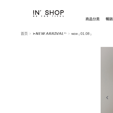
商品分类
暢銷排
首页
➤𝙉𝙀𝙒 𝘼𝙍𝙍𝙄𝙑𝘼𝙇²⁵
ɴᴇᴡ ₍ 01.08 ₎