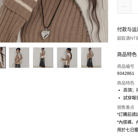
付款与运
超取满NT$
付款方式
商品特色
信用卡一
商品编号
9342861
超商取货
商品特色
LINE Pay
高領；
試穿報告 
Apple Pay
销售重点
街口支付
*訂購前
*內搭褲
Google Pa
用於七日
大哥付你