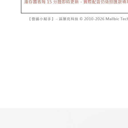
7-11取貨
2. 結帳金
3. 目前
每笔NT$6
三、聲明
付款後7-1
「AFTE
每笔NT$6
)所提供，
(包含但不
宅配
予 AFT
集、處理、
每笔NT$1
明』（
http
國家/地區
若款項超過
未成年的
AFTEE。
若您對於
聯繫恩沛
同必要之購
人資料，