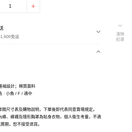
送
清除
1,600免运
纪录
次付款
付款
捲袖設計；棉質面料
: 小魚 / F / 適中
請詳閱尺寸表及購物說明，下單後即代表同意賣場規定。
、內褲、褲襪及隱形胸罩為貼身衣物，個人衛生考量，不適
y
鑑賞期，恕不接受退貨。
分期