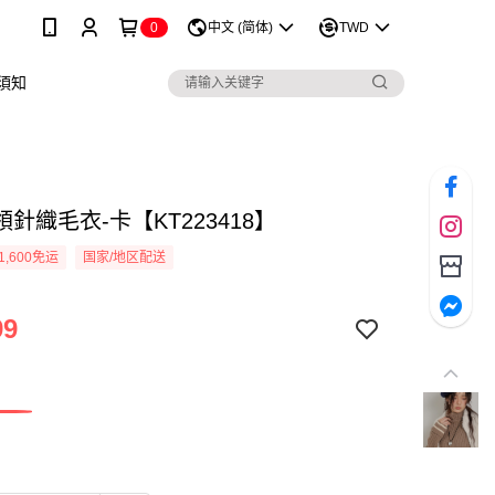
0
中文 (简体)
TWD
須知
針織毛衣-卡【KT223418】
1,600免运
国家/地区配送
99