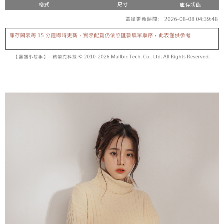
【「AFTEE先享後付」結帳流程】
醒簡訊。
１．於結帳方式選擇「AFTEE先享後付」後，將跳轉至「AFTEE先享後付」
2.透過簡訊連結打開帳單後，可選擇「超商條碼／台灣大直營門市／銀行轉
付款後全家取貨
結帳頁面，進行簡訊認證並確認金額後，即可完成結帳。
帳／街口支付／iPASS MONEY」等通路繳費。
２．訂單成立數日內，您將收到繳費通知簡訊。
每筆NT$60，滿NT$1,600(含以上)免運費
３．收到繳費通知簡訊後14天內，點擊此簡訊中的連結，可透過四大超商／
【注意事項】
ATM／網路銀行／等多元方式進行付款，方視為交易完成。
已關閉，請勿下單
1.本服務係由「台灣大哥大股份有限公司」（以下簡稱本公司）所提供，讓
※ 請注意：結帳手續完成當下不需立刻繳費，但若您需要取消訂單，請聯絡
用戶於交易時，得透過本服務購買商品或服務，並由商店將買賣／分期付款
每筆NT$10,000
購買商品的店家。未經商家同意取消之訂單仍視為有效，需透過AFTEE先享
買賣價金債權讓與本公司後，依約使用本公司帳單繳交帳款。
後付繳納相關費用。
2.基於同意付款使用「大哥付你分期」之契約關係目的，商店將以您的個人
已關閉，請勿下單(付取)
※ 交易是否成功請以「AFTEE先享後付 」之結帳頁面顯示為準，若有關於
資料（包含姓名、電話或地址）提供予台灣大哥大進項蒐集、處理及利用，
是否繳費成功／繳費後需取消欲退款等相關疑問，請聯繫「AFTEE先享後付
每筆NT$10,000
由本公司與您本人進行分期帳單所需資料之確認、核對及更正。
客戶支援中心」
https://netprotections.freshdesk.com/support/home
3.完整用戶服務條款，請詳閱以下連結：
https://oppay.tw/userRule
7-11取貨付款
【注意事項】
１．透過由恩沛科技股份有限公司提供之「AFTEE先享後付」服務完成之交
每筆NT$60，滿NT$1,800(含以上)免運費
易，需依本服務之必要範圍內提供個人資料，並將交易相關給付款項請求債
權轉讓予恩沛科技股份有限公司。
付款後7-11取貨
２．關於個人資料處理事宜，請瀏覽以下網址：
每筆NT$60，滿NT$1,600(含以上)免運費
https://aftee.tw/terms/#terms3
３．未成年的使用者請事先徵得法定代理人或監護人之同意方可使用
宅配
「AFTEE先享後付」，若未經同意申辦者引起之損失，本公司不負相關責
任。
每筆NT$100，滿NT$2,500(含以上)免運費
４．使用「AFTEE先享後付」時，將依據個別帳號之用戶狀況，依本公司即
時審查核予不同之上限額度；若仍有額度不足之情形，本公司將視審查結果
國家/地區配送
查看運費
請求用戶進行身份認證。