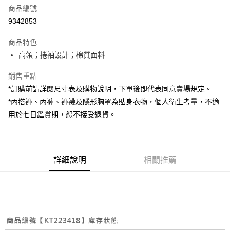
商品編號
超商取貨付款
9342853
LINE Pay
商品特色
Apple Pay
高領；捲袖設計；棉質面料
街口支付
銷售重點
*訂購前請詳閱尺寸表及購物說明，下單後即代表同意賣場規定。
Google Pay
*內搭褲、內褲、褲襪及隱形胸罩為貼身衣物，個人衛生考量，不適
大哥付你分期
用於七日鑑賞期，恕不接受退貨。
相關說明
【大哥付你分期使用說明】
AFTEE先享後付
1.本服務由台灣大哥大提供，台灣大哥大用戶可立即使用無須另外申請。
2.付款方式選擇「大哥付你分期」，訂單成立後會自動跳轉到大哥付的交易
相關說明
詳細說明
相關推薦
流程，驗證手機門號後，選擇欲分期的期數、繳款截止日，確認付款後即完
【關於「AFTEE先享後付」】
成交易。
ATM付款
AFTEE先享後付是「在收到商品之後才付款」的支付方式。 讓您購物簡單
3.實際核准額度、可分期數及費用金額請依後續交易確認頁面所載為準。
便利好安心！
4.訂單成立30分鐘內，如未前往確認交易或遇審核未通過，訂單將自動取
１．簡單：不需註冊會員、不需綁卡、不需儲值。
運送方式
消。如遇「轉專審核」未通過狀況，表示未達大哥付你分期系統評分，恕無
２．便利：只要手機號碼，簡訊認證，即可結帳。
法說明評估內容。
３．安心：先確認商品／服務後，再付款。
全家取貨付款
【繳款方式說明】
1.分期款項不併入電信帳單，「大哥付你分期」於每月結算日後寄送繳費提
每筆NT$60，滿NT$1,800(含以上)免運費