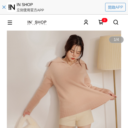
IN SHOP
開啟APP
立刻使用官方APP
0
1
/
4