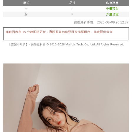
【「AFTEE先享後付」結帳流程】
醒簡訊。
１．於結帳方式選擇「AFTEE先享後付」後，將跳轉至「AFTEE先享後付」
2.透過簡訊連結打開帳單後，可選擇「超商條碼／台灣大直營門市／銀行轉
付款後全家取貨
結帳頁面，進行簡訊認證並確認金額後，即可完成結帳。
帳／街口支付／iPASS MONEY」等通路繳費。
２．訂單成立數日內，您將收到繳費通知簡訊。
每筆NT$60，滿NT$1,600(含以上)免運費
３．收到繳費通知簡訊後14天內，點擊此簡訊中的連結，可透過四大超商／
【注意事項】
ATM／網路銀行／等多元方式進行付款，方視為交易完成。
已關閉，請勿下單
1.本服務係由「台灣大哥大股份有限公司」（以下簡稱本公司）所提供，讓
※ 請注意：結帳手續完成當下不需立刻繳費，但若您需要取消訂單，請聯絡
用戶於交易時，得透過本服務購買商品或服務，並由商店將買賣／分期付款
每筆NT$10,000
購買商品的店家。未經商家同意取消之訂單仍視為有效，需透過AFTEE先享
買賣價金債權讓與本公司後，依約使用本公司帳單繳交帳款。
後付繳納相關費用。
2.基於同意付款使用「大哥付你分期」之契約關係目的，商店將以您的個人
已關閉，請勿下單(付取)
※ 交易是否成功請以「AFTEE先享後付 」之結帳頁面顯示為準，若有關於
資料（包含姓名、電話或地址）提供予台灣大哥大進項蒐集、處理及利用，
是否繳費成功／繳費後需取消欲退款等相關疑問，請聯繫「AFTEE先享後付
每筆NT$10,000
由本公司與您本人進行分期帳單所需資料之確認、核對及更正。
客戶支援中心」
https://netprotections.freshdesk.com/support/home
3.完整用戶服務條款，請詳閱以下連結：
https://oppay.tw/userRule
7-11取貨付款
【注意事項】
１．透過由恩沛科技股份有限公司提供之「AFTEE先享後付」服務完成之交
每筆NT$60，滿NT$1,800(含以上)免運費
易，需依本服務之必要範圍內提供個人資料，並將交易相關給付款項請求債
權轉讓予恩沛科技股份有限公司。
付款後7-11取貨
２．關於個人資料處理事宜，請瀏覽以下網址：
每筆NT$60，滿NT$1,600(含以上)免運費
https://aftee.tw/terms/#terms3
３．未成年的使用者請事先徵得法定代理人或監護人之同意方可使用
宅配
「AFTEE先享後付」，若未經同意申辦者引起之損失，本公司不負相關責
任。
每筆NT$100，滿NT$2,500(含以上)免運費
４．使用「AFTEE先享後付」時，將依據個別帳號之用戶狀況，依本公司即
時審查核予不同之上限額度；若仍有額度不足之情形，本公司將視審查結果
國家/地區配送
查看運費
請求用戶進行身份認證。