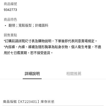
商品編號
超商取貨付款
9342773
LINE Pay
商品特色
Apple Pay
翻領；寬鬆版型；針織面料
街口支付
銷售重點
*訂購前請詳閱尺寸表及購物說明，下單後即代表同意賣場規定。
Google Pay
*內搭褲、內褲、褲襪及隱形胸罩為貼身衣物，個人衛生考量，不適
大哥付你分期
用於七日鑑賞期，恕不接受退貨。
相關說明
【大哥付你分期使用說明】
AFTEE先享後付
1.本服務由台灣大哥大提供，台灣大哥大用戶可立即使用無須另外申請。
2.付款方式選擇「大哥付你分期」，訂單成立後會自動跳轉到大哥付的交易
相關說明
詳細說明
相關推薦
流程，驗證手機門號後，選擇欲分期的期數、繳款截止日，確認付款後即完
【關於「AFTEE先享後付」】
成交易。
ATM付款
AFTEE先享後付是「在收到商品之後才付款」的支付方式。 讓您購物簡單
3.實際核准額度、可分期數及費用金額請依後續交易確認頁面所載為準。
便利好安心！
4.訂單成立30分鐘內，如未前往確認交易或遇審核未通過，訂單將自動取
１．簡單：不需註冊會員、不需綁卡、不需儲值。
運送方式
消。如遇「轉專審核」未通過狀況，表示未達大哥付你分期系統評分，恕無
２．便利：只要手機號碼，簡訊認證，即可結帳。
法說明評估內容。
３．安心：先確認商品／服務後，再付款。
全家取貨付款
【繳款方式說明】
1.分期款項不併入電信帳單，「大哥付你分期」於每月結算日後寄送繳費提
每筆NT$60，滿NT$1,800(含以上)免運費