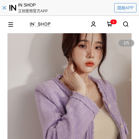
IN SHOP
開啟APP
立刻使用官方APP
0
1
/
5