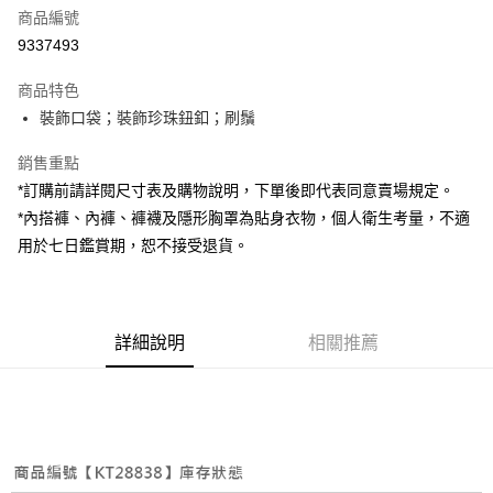
商品編號
超商取貨付款
9337493
LINE Pay
商品特色
Apple Pay
裝飾口袋；裝飾珍珠鈕釦；刷鬚
街口支付
銷售重點
*訂購前請詳閱尺寸表及購物說明，下單後即代表同意賣場規定。
Google Pay
*內搭褲、內褲、褲襪及隱形胸罩為貼身衣物，個人衛生考量，不適
大哥付你分期
用於七日鑑賞期，恕不接受退貨。
相關說明
【大哥付你分期使用說明】
AFTEE先享後付
1.本服務由台灣大哥大提供，台灣大哥大用戶可立即使用無須另外申請。
2.付款方式選擇「大哥付你分期」，訂單成立後會自動跳轉到大哥付的交易
相關說明
詳細說明
相關推薦
流程，驗證手機門號後，選擇欲分期的期數、繳款截止日，確認付款後即完
【關於「AFTEE先享後付」】
成交易。
ATM付款
AFTEE先享後付是「在收到商品之後才付款」的支付方式。 讓您購物簡單
3.實際核准額度、可分期數及費用金額請依後續交易確認頁面所載為準。
便利好安心！
4.訂單成立30分鐘內，如未前往確認交易或遇審核未通過，訂單將自動取
１．簡單：不需註冊會員、不需綁卡、不需儲值。
運送方式
消。如遇「轉專審核」未通過狀況，表示未達大哥付你分期系統評分，恕無
２．便利：只要手機號碼，簡訊認證，即可結帳。
法說明評估內容。
３．安心：先確認商品／服務後，再付款。
全家取貨付款
【繳款方式說明】
1.分期款項不併入電信帳單，「大哥付你分期」於每月結算日後寄送繳費提
每筆NT$60，滿NT$1,800(含以上)免運費