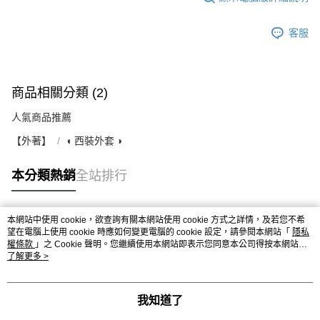
客服
商品相關分類 (2)
人氣商品推薦
【外著】
◖ 西裝外套 ◗
本分類熱銷
全站排行
本網站中使用 cookie，欲查詢有關本網站使用 cookie 方式之詳情，及若您不希
熱門標籤
望在電腦上使用 cookie 時應如何變更電腦的 cookie 設定，請參閱本網站「
隱私
權條款
」之 Cookie 聲明。您繼續使用本網站即表示您同意本公司得按本網站使
用條款之 Cookie 聲明使用 cookie。
了解更多 >
我知道了