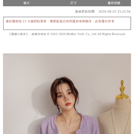
【「AFTEE先享後付」結帳流程】
醒簡訊。
１．於結帳方式選擇「AFTEE先享後付」後，將跳轉至「AFTEE先享後付」
2.透過簡訊連結打開帳單後，可選擇「超商條碼／台灣大直營門市／銀行轉
付款後全家取貨
結帳頁面，進行簡訊認證並確認金額後，即可完成結帳。
帳／街口支付／iPASS MONEY」等通路繳費。
２．訂單成立數日內，您將收到繳費通知簡訊。
每筆NT$60，滿NT$1,600(含以上)免運費
３．收到繳費通知簡訊後14天內，點擊此簡訊中的連結，可透過四大超商／
【注意事項】
ATM／網路銀行／等多元方式進行付款，方視為交易完成。
已關閉，請勿下單
1.本服務係由「台灣大哥大股份有限公司」（以下簡稱本公司）所提供，讓
※ 請注意：結帳手續完成當下不需立刻繳費，但若您需要取消訂單，請聯絡
用戶於交易時，得透過本服務購買商品或服務，並由商店將買賣／分期付款
每筆NT$10,000
購買商品的店家。未經商家同意取消之訂單仍視為有效，需透過AFTEE先享
買賣價金債權讓與本公司後，依約使用本公司帳單繳交帳款。
後付繳納相關費用。
2.基於同意付款使用「大哥付你分期」之契約關係目的，商店將以您的個人
已關閉，請勿下單(付取)
※ 交易是否成功請以「AFTEE先享後付 」之結帳頁面顯示為準，若有關於
資料（包含姓名、電話或地址）提供予台灣大哥大進項蒐集、處理及利用，
是否繳費成功／繳費後需取消欲退款等相關疑問，請聯繫「AFTEE先享後付
每筆NT$10,000
由本公司與您本人進行分期帳單所需資料之確認、核對及更正。
客戶支援中心」
https://netprotections.freshdesk.com/support/home
3.完整用戶服務條款，請詳閱以下連結：
https://oppay.tw/userRule
7-11取貨付款
【注意事項】
１．透過由恩沛科技股份有限公司提供之「AFTEE先享後付」服務完成之交
每筆NT$60，滿NT$1,800(含以上)免運費
易，需依本服務之必要範圍內提供個人資料，並將交易相關給付款項請求債
權轉讓予恩沛科技股份有限公司。
付款後7-11取貨
２．關於個人資料處理事宜，請瀏覽以下網址：
每筆NT$60，滿NT$1,600(含以上)免運費
https://aftee.tw/terms/#terms3
３．未成年的使用者請事先徵得法定代理人或監護人之同意方可使用
宅配
「AFTEE先享後付」，若未經同意申辦者引起之損失，本公司不負相關責
任。
每筆NT$100，滿NT$2,500(含以上)免運費
４．使用「AFTEE先享後付」時，將依據個別帳號之用戶狀況，依本公司即
時審查核予不同之上限額度；若仍有額度不足之情形，本公司將視審查結果
國家/地區配送
查看運費
請求用戶進行身份認證。