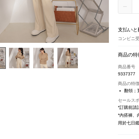
支払いと
コンビニ受
お支払い
商品の特
クレジット
商品番号
9337377
コンビニ
商品の特
LINE Pay
翻領；
Apple Pay
セールス
*訂購前
JKOPAY
*內搭褲
Google Pa
用於七日
OP Pay La