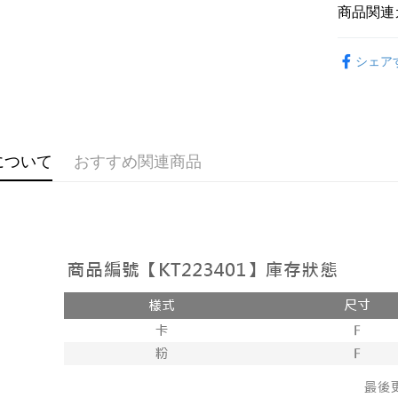
説明
商品関連
【OP Pay
AFTEE
1. 本サ
おすすめ
追加の申
説明
シェア
2. 支払い
【上衣】
一、 AF
ATM払い
動的に OP
1.お支払
払いの回
ドウが表
す。
2.SMS
3. 実際
3.注文す
配送方法
ジを基準
す。
について
おすすめ関連商品
4. 注文
4.ご注文
全家取貨
合、注文
員の場合は
が発生し
配送毎にNT
5.商品受
評価内容
たはアプリ
付款後全
ングでお
配送毎にNT
【支払い
代金納付期
1. 分割払
プリをダウ
已關閉，
の締め日後
以内まで
2. SM
配送毎にNT
湾大直営店
お支払期限
で支払い
已關閉，請
もとに計算
期限を延
配送毎にNT
【注意事
（例：予
1. 本サ
の有無に関