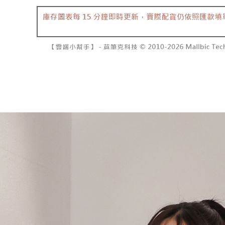
7-11取貨
よって提
スを購入
二、支払
配送毎にNT
渡した後
1.初回 
す。
き、限度
付款後7-1
2. 「OP
2.決済金額
配送毎にNT
人情報（
3.現在、
処理およ
宅配
報の確認
三、利用規
3. 完全
プロテクシ
配送毎にNT
ださい：
ht
します。
文者の氏
國家/地區
これに限ら
されます。
AFTEE
明』をご
AFTEE
なります。
延滞納金
後見人の同
個人情報
を行使し
cs_tw@netp
を、必要な