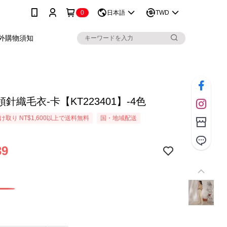
0
日本語
TWD
外購物須知
針織毛衣-卡【KT223401】-4色
取り NT$1,600以上で送料無料
国・地域配送
39