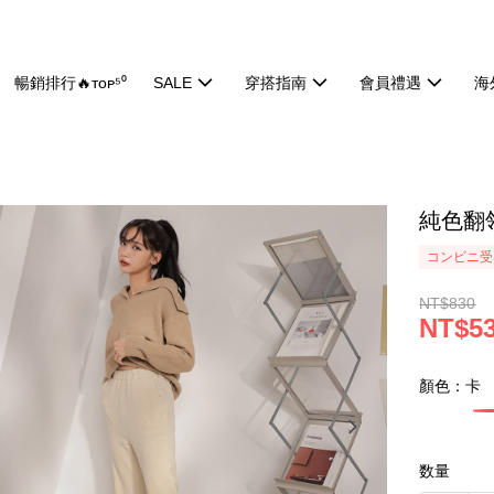
暢銷排行🔥ᴛᴏᴘ⁵⁰
SALE
穿搭指南
會員禮遇
海
純色翻領
コンビニ受け
NT$830
NT$5
顏色：卡
数量