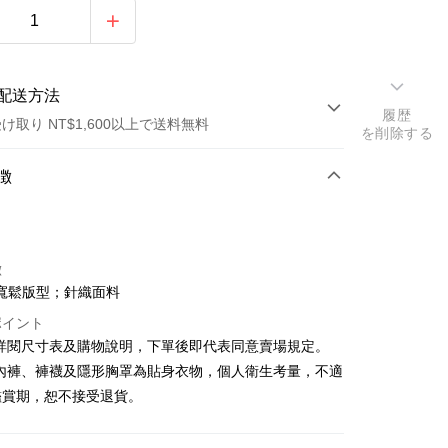
配送方法
履歴
け取り NT$1,600以上で送料無料
を削除する
方法
徴
カード1回払い
店頭代金引換
徴
寬鬆版型；針織面料
ポイント
請詳閱尺寸表及購物說明，下單後即代表同意賣場規定。
、內褲、褲襪及隱形胸罩為貼身衣物，個人衛生考量，不適
y
鑑賞期，恕不接受退貨。
ter