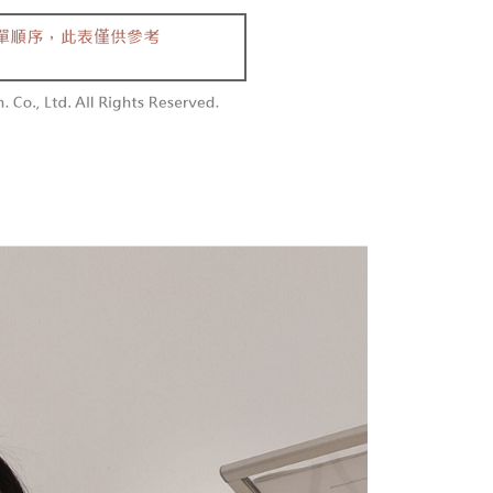
付款
供され、ユーザーが取引時に本サービスを通じて商品やサービ
できるようにし、店舗が売買／分割払い売買の債権を当社に譲
い限度額
$60、NT$1,800以上で送料無料
、契約に基づいて当社の請求書で帳款を支払うことになりま
AFTEEを ご利用の際に、認証結果及び当社の審査の結果に基づ
額が設定されます。
1取貨
 Pay Later」を利用する契約関係の目的から、店舗はあなたの個
は最低NT$20です。
$60、NT$1,600以上で送料無料
名前、電話または住所を含む）を台湾大哥大に提供し、収集、
台湾の会員のみご利用いただけます。
び利用するために、当社があなた本人と分割請求書に必要な情
、照合および修正を行います。
約「AFTEE代金後払い」（以下当サービスという）はネット
なユーザーサービス規約については、以下のリンクを参照してく
ョンズ（以下 AFTEE という）が提供し、AFTEEが代金を徴収
$100、NT$2,500以上で送料無料
tps://oppay.tw/userRule
当サービスご利用の際に提供しなければならない個人情報（注
名、電話番号、受取人の氏名、電話番号、受取人住所を含むが
配送
送料を確認
ない）は、AFTEEに渡され当サービスで必要な範囲内で利用
AFTEEの個人情報の収集、処理、利用について、詳細は
公式ホームページの『個人情報の収集、処理及び利用に関する声
参照ください（
https://aftee.tw/privacypolicy/
）。
の初回ご利用の際に、審査を通過すれば、最高額がNT$10,000に
支払い期限を過ぎた場合、その金額に基づいて年利20%の遅
が加算されます。未成年の利用者は、事前に法定代理人または
意を得ればAFTEEをご利用いただけます。
の処理、利用について疑問がある、または関連する法律の権利
たい場合は、ネットプロテクションズ
rotections.co.jp
にご連絡ください。上記に示した個人情報
購入注文書とあわせてAFTEEにご提供いただく、または