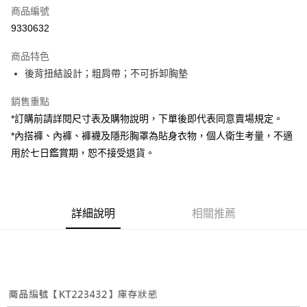
商品編號
超商取貨付款
9330632
LINE Pay
商品特色
Apple Pay
後背扭結設計；粗肩帶；不可拆卸胸墊
街口支付
銷售重點
*訂購前請詳閱尺寸表及購物說明，下單後即代表同意賣場規定。
Google Pay
*內搭褲、內褲、褲襪及隱形胸罩為貼身衣物，個人衛生考量，不適
大哥付你分期
用於七日鑑賞期，恕不接受退貨。
相關說明
【大哥付你分期使用說明】
AFTEE先享後付
1.本服務由台灣大哥大提供，台灣大哥大用戶可立即使用無須另外申請。
2.付款方式選擇「大哥付你分期」，訂單成立後會自動跳轉到大哥付的交易
相關說明
詳細說明
相關推薦
流程，驗證手機門號後，選擇欲分期的期數、繳款截止日，確認付款後即完
【關於「AFTEE先享後付」】
成交易。
ATM付款
AFTEE先享後付是「在收到商品之後才付款」的支付方式。 讓您購物簡單
3.實際核准額度、可分期數及費用金額請依後續交易確認頁面所載為準。
便利好安心！
4.訂單成立30分鐘內，如未前往確認交易或遇審核未通過，訂單將自動取
１．簡單：不需註冊會員、不需綁卡、不需儲值。
運送方式
消。如遇「轉專審核」未通過狀況，表示未達大哥付你分期系統評分，恕無
２．便利：只要手機號碼，簡訊認證，即可結帳。
法說明評估內容。
３．安心：先確認商品／服務後，再付款。
全家取貨付款
【繳款方式說明】
1.分期款項不併入電信帳單，「大哥付你分期」於每月結算日後寄送繳費提
每筆NT$60，滿NT$1,800(含以上)免運費