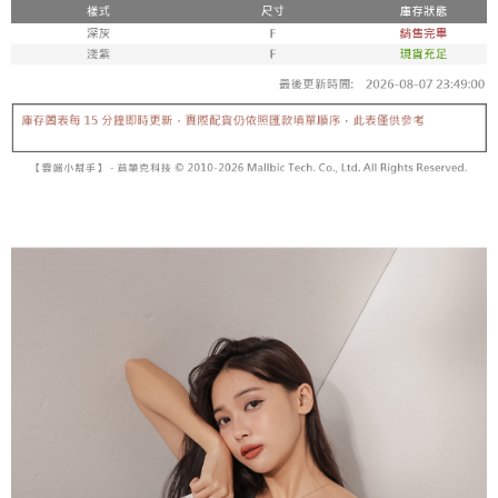
【「AFTEE先享後付」結帳流程】
醒簡訊。
１．於結帳方式選擇「AFTEE先享後付」後，將跳轉至「AFTEE先享後付」
2.透過簡訊連結打開帳單後，可選擇「超商條碼／台灣大直營門市／銀行轉
付款後全家取貨
結帳頁面，進行簡訊認證並確認金額後，即可完成結帳。
帳／街口支付／iPASS MONEY」等通路繳費。
２．訂單成立數日內，您將收到繳費通知簡訊。
每筆NT$60，滿NT$1,600(含以上)免運費
３．收到繳費通知簡訊後14天內，點擊此簡訊中的連結，可透過四大超商／
【注意事項】
ATM／網路銀行／等多元方式進行付款，方視為交易完成。
已關閉，請勿下單
1.本服務係由「台灣大哥大股份有限公司」（以下簡稱本公司）所提供，讓
※ 請注意：結帳手續完成當下不需立刻繳費，但若您需要取消訂單，請聯絡
用戶於交易時，得透過本服務購買商品或服務，並由商店將買賣／分期付款
每筆NT$10,000
購買商品的店家。未經商家同意取消之訂單仍視為有效，需透過AFTEE先享
買賣價金債權讓與本公司後，依約使用本公司帳單繳交帳款。
後付繳納相關費用。
2.基於同意付款使用「大哥付你分期」之契約關係目的，商店將以您的個人
已關閉，請勿下單(付取)
※ 交易是否成功請以「AFTEE先享後付 」之結帳頁面顯示為準，若有關於
資料（包含姓名、電話或地址）提供予台灣大哥大進項蒐集、處理及利用，
是否繳費成功／繳費後需取消欲退款等相關疑問，請聯繫「AFTEE先享後付
每筆NT$10,000
由本公司與您本人進行分期帳單所需資料之確認、核對及更正。
客戶支援中心」
https://netprotections.freshdesk.com/support/home
3.完整用戶服務條款，請詳閱以下連結：
https://oppay.tw/userRule
7-11取貨付款
【注意事項】
１．透過由恩沛科技股份有限公司提供之「AFTEE先享後付」服務完成之交
每筆NT$60，滿NT$1,800(含以上)免運費
易，需依本服務之必要範圍內提供個人資料，並將交易相關給付款項請求債
權轉讓予恩沛科技股份有限公司。
付款後7-11取貨
２．關於個人資料處理事宜，請瀏覽以下網址：
每筆NT$60，滿NT$1,600(含以上)免運費
https://aftee.tw/terms/#terms3
３．未成年的使用者請事先徵得法定代理人或監護人之同意方可使用
宅配
「AFTEE先享後付」，若未經同意申辦者引起之損失，本公司不負相關責
任。
每筆NT$100，滿NT$2,500(含以上)免運費
４．使用「AFTEE先享後付」時，將依據個別帳號之用戶狀況，依本公司即
時審查核予不同之上限額度；若仍有額度不足之情形，本公司將視審查結果
國家/地區配送
查看運費
請求用戶進行身份認證。