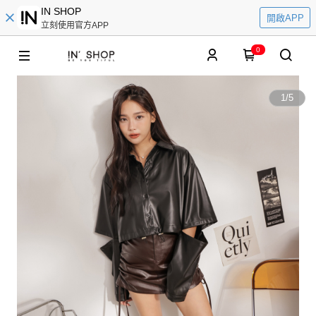
IN SHOP
開啟APP
立刻使用官方APP
0
1
/
5