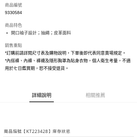
商品編號
超商取貨付款
9330584
LINE Pay
商品特色
Apple Pay
開口袖子設計；抽繩；皮革面料
街口支付
銷售重點
*訂購前請詳閱尺寸表及購物說明，下單後即代表同意賣場規定。
Google Pay
*內搭褲、內褲、褲襪及隱形胸罩為貼身衣物，個人衛生考量，不適
大哥付你分期
用於七日鑑賞期，恕不接受退貨。
相關說明
【大哥付你分期使用說明】
AFTEE先享後付
1.本服務由台灣大哥大提供，台灣大哥大用戶可立即使用無須另外申請。
2.付款方式選擇「大哥付你分期」，訂單成立後會自動跳轉到大哥付的交易
相關說明
詳細說明
相關推薦
流程，驗證手機門號後，選擇欲分期的期數、繳款截止日，確認付款後即完
【關於「AFTEE先享後付」】
成交易。
ATM付款
AFTEE先享後付是「在收到商品之後才付款」的支付方式。 讓您購物簡單
3.實際核准額度、可分期數及費用金額請依後續交易確認頁面所載為準。
便利好安心！
4.訂單成立30分鐘內，如未前往確認交易或遇審核未通過，訂單將自動取
１．簡單：不需註冊會員、不需綁卡、不需儲值。
運送方式
消。如遇「轉專審核」未通過狀況，表示未達大哥付你分期系統評分，恕無
２．便利：只要手機號碼，簡訊認證，即可結帳。
法說明評估內容。
３．安心：先確認商品／服務後，再付款。
全家取貨付款
【繳款方式說明】
1.分期款項不併入電信帳單，「大哥付你分期」於每月結算日後寄送繳費提
每筆NT$60，滿NT$1,800(含以上)免運費