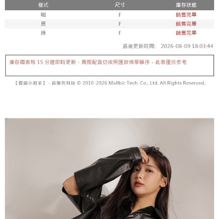
【「AFTEE先享後付」結帳流程】
醒簡訊。
１．於結帳方式選擇「AFTEE先享後付」後，將跳轉至「AFTEE先享後付」
2.透過簡訊連結打開帳單後，可選擇「超商條碼／台灣大直營門市／銀行轉
付款後全家取貨
結帳頁面，進行簡訊認證並確認金額後，即可完成結帳。
帳／街口支付／iPASS MONEY」等通路繳費。
２．訂單成立數日內，您將收到繳費通知簡訊。
每筆NT$60，滿NT$1,600(含以上)免運費
３．收到繳費通知簡訊後14天內，點擊此簡訊中的連結，可透過四大超商／
【注意事項】
ATM／網路銀行／等多元方式進行付款，方視為交易完成。
已關閉，請勿下單
1.本服務係由「台灣大哥大股份有限公司」（以下簡稱本公司）所提供，讓
※ 請注意：結帳手續完成當下不需立刻繳費，但若您需要取消訂單，請聯絡
用戶於交易時，得透過本服務購買商品或服務，並由商店將買賣／分期付款
每筆NT$10,000
購買商品的店家。未經商家同意取消之訂單仍視為有效，需透過AFTEE先享
買賣價金債權讓與本公司後，依約使用本公司帳單繳交帳款。
後付繳納相關費用。
2.基於同意付款使用「大哥付你分期」之契約關係目的，商店將以您的個人
已關閉，請勿下單(付取)
※ 交易是否成功請以「AFTEE先享後付 」之結帳頁面顯示為準，若有關於
資料（包含姓名、電話或地址）提供予台灣大哥大進項蒐集、處理及利用，
是否繳費成功／繳費後需取消欲退款等相關疑問，請聯繫「AFTEE先享後付
每筆NT$10,000
由本公司與您本人進行分期帳單所需資料之確認、核對及更正。
客戶支援中心」
https://netprotections.freshdesk.com/support/home
3.完整用戶服務條款，請詳閱以下連結：
https://oppay.tw/userRule
7-11取貨付款
【注意事項】
１．透過由恩沛科技股份有限公司提供之「AFTEE先享後付」服務完成之交
每筆NT$60，滿NT$1,800(含以上)免運費
易，需依本服務之必要範圍內提供個人資料，並將交易相關給付款項請求債
權轉讓予恩沛科技股份有限公司。
付款後7-11取貨
２．關於個人資料處理事宜，請瀏覽以下網址：
每筆NT$60，滿NT$1,600(含以上)免運費
https://aftee.tw/terms/#terms3
３．未成年的使用者請事先徵得法定代理人或監護人之同意方可使用
宅配
「AFTEE先享後付」，若未經同意申辦者引起之損失，本公司不負相關責
任。
每筆NT$100，滿NT$2,500(含以上)免運費
４．使用「AFTEE先享後付」時，將依據個別帳號之用戶狀況，依本公司即
時審查核予不同之上限額度；若仍有額度不足之情形，本公司將視審查結果
國家/地區配送
查看運費
請求用戶進行身份認證。