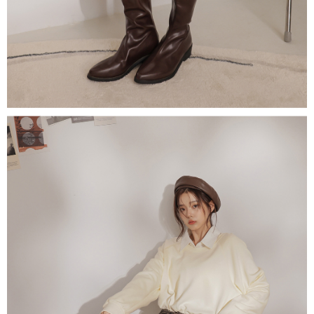
1. Perkhidmatan ini disediakan oleh "Taiwan Mobile Co., Ltd." untuk
membolehkan pengguna membeli produk atau perkhidmatan melalui
perkhidmatan ini semasa transaksi, dan kedai akan menyerahkan hak
tuntutan harga jual/beli ansuran kepada syarikat ini untuk membayar bil
menggunakan bil syarikat ini.
2. Berdasarkan tujuan kontrak persetujuan pembayaran menggunakan
"Pembayaran Ansuran Gogo", kedai akan memberikan maklumat peribadi
anda (termasuk nama, telefon atau alamat) kepada Taiwan Mobile untuk
pengumpulan, pemprosesan dan penggunaan, untuk pengesahan,
semakan dan pembetulan data yang diperlukan untuk bil ansuran oleh
Taiwan Mobile.
3. Sila baca syarat perkhidmatan pengguna secara lengkap melalui
pautan berikut: https://oppay.tw/userRule