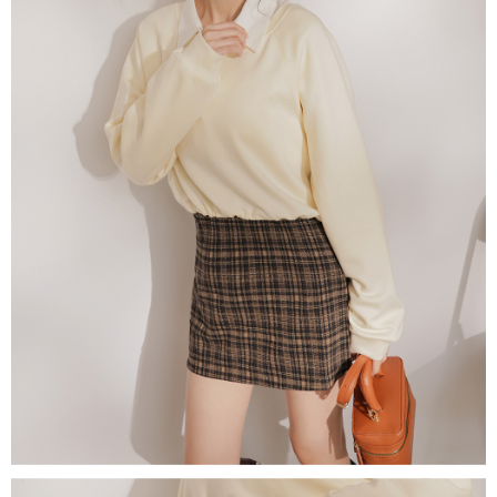
NT$60/pesanan | Penghantaran percuma untuk pesanan
1. Jumlah yang diperakui untuk pengguna kali pertama boleh sehingga
[Nota Penting]
NT$1,600 atau lebih
NT$10,000. Amaun diperakui sebenar yang diluluskan akan berdasarkan
keputusan pensijilan dan semakan oleh AFTEE.
Perkhidmatan ini disediakan oleh Taiwan Mobile Co., Ltd. (“Syarikat”),
宅配
2. Amaun perbelanjaan minimum mestilah lebih besar daripada NT$20.
yang membolehkan pelanggan membeli barangan atau perkhidmatan
3. Pada masa ini hanya tersedia untuk ahli Taiwan.
NT$100/pesanan | Penghantaran percuma untuk pesanan
melalui perkhidmatan ini pada masa transaksi. Hasil daripada pembelian
atau pembayaran ansuran akan dipindahkan oleh peniaga kepada
NT$2,500 atau lebih
Ketiga, Syarat Perkhidmatan
Syarikat, dan pelanggan hendaklah membuat pembayaran mengikut
Perkhidmatan AFTEE Beli Sekarang Bayar Kemudian disediakan oleh NP
perjanjian menggunakan sistem bil Syarikat.
國家/地區配送
Kadar Penghantaran
Taiwan, Inc. dan AFTEE akan membuat bil kepada pengguna. AFTEE
akan menggunakan data peribadi yang dikumpul (termasuk nama
Untuk memenuhi hubungan kontrak yang terjalin melalui persetujuan
pembeli, no. telefon, nama penerima, no. telefon, alamat penerima) untuk
penggunaan OP Pay Later, peniaga akan memberikan maklumat peribadi
penggunaan perkhidmatan. Sila rujuk kepada "Penyata Pengumpulan
anda (termasuk nama, nombor telefon, atau alamat) kepada Syarikat bagi
Data Peribadi, Pemprosesan, Penggunaan"
tujuan pengumpulan, pemprosesan dan penggunaan data yang
(https://aftee.tw/privacypolicy/
) untuk maklumat lanjut.
diperlukan untuk pengebilan ansuran, termasuk pengesahan,
pengesahan semula dan pembetulan.
Jumlah yang diperakui untuk pengguna kali pertama yang lulus
kelulusan boleh sehingga NT$10,000. Jika pengguna tidak membuat
Untuk terma perkhidmatan penuh, sila rujuk pautan berikut:
pembayaran dalam tempoh tersebut, yuran pembayaran lewat sebanyak
https://oppay.tw/userRule
" target="_blank" class="link revert-
20% setahun akan dikenakan. Pengguna bawah umur dikehendaki
style">https://oppay.tw/userRule
mendapatkan kebenaran daripada ibu bapa atau penjaga yang sah
untuk menggunakan AFTEE.
【Panduan Penggunaan Pembayaran Ansuran Gogo】
1. Perkhidmatan ini disediakan oleh Taiwan Mobile, pengguna telefon
Sila hubungi NP Taiwan Inc. di
cs_tw@netprotections.co.jp
jika anda
mudah alih boleh segera menggunakan tanpa perlu memohon lagi.
mempunyai sebarang kebimbangan mengenai pemprosesan dan
(Hanya untuk nombor langganan peribadi, tidak terbuka untuk syarikat
penggunaan pada data peribadi. Jika anda tidak bersetuju dengan data