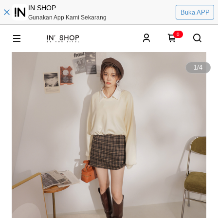
IN SHOP
Buka APP
Gunakan App Kami Sekarang
0
1
/
4