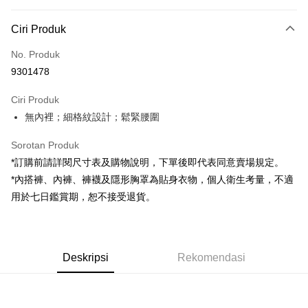
Kaedah Pembayaran
Ciri Produk
Kad Kredit (Bayaran Penuh)
No. Produk
Pengambilan di Kedai Serbaneka
9301478
LINE Pay
Ciri Produk
Apple Pay
無內裡；細格紋設計；鬆緊腰圍
JKOPAY
Sorotan Produk
Google Pay
*訂購前請詳閱尺寸表及購物說明，下單後即代表同意賣場規定。
*內搭褲、內褲、褲襪及隱形胸罩為貼身衣物，個人衛生考量，不適
OP Pay Later
用於七日鑑賞期，恕不接受退貨。
Deskripsi
[Terma Penggunaan untuk OP Pay Later]
AFTEE
Perkhidmatan ini disediakan oleh Taiwan Mobile dan tersedia untuk
Deskripsi
pengguna Taiwan Mobile tanpa memerlukan permohonan tambahan.
Deskripsi
Rekomendasi
Pertama, Mengenai Perkhidmatan AFTEE Beli Sekarang Bayar Kemudian
Pemindahan ATM
1. Dengan memilih AFTEE sebagai kaedah pembayaran, mesej
Jika anda memilih OP Pay Later sebagai kaedah pembayaran, sistem
pengesahan AFTEE akan muncul.
akan mengarahkan anda secara automatik ke proses transaksi OP Pay
2. Anda boleh meneruskan pembayaran selepas pengesahan SMS.
Pilihan Penghantaran
Later selepas pesanan dibuat. Anda perlu mengesahkan nombor telefon