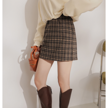
dan kad prabayar)
peribadi yang disenaraikan seperti di atas akan dikumpul dan digunakan
2. Pilihan kaedah pembayaran "Pembayaran Ansuran Gogo", selepas
oleh AFTEE, sila jangan gunakan perkhidmatan ini.
pesanan ditubuhkan, akan secara automatik dialihkan ke proses
transaksi Gogo, selepas pengesahan nombor telefon, pilih bilangan
ansuran yang diingini, tarikh akhir pembayaran, dan setelah
mengesahkan pembayaran, transaksi akan selesai.
3. Jumlah kelulusan sebenar, bilangan ansuran dan jumlah bayaran
adalah berdasarkan halaman pengesahan transaksi seterusnya.
4. Dalam masa 30 minit selepas pesanan ditubuhkan, jika tidak pergi
untuk mengesahkan transaksi atau jika tidak lulus semakan, pesanan
akan dibatalkan secara automatik. Jika terdapat situasi "pindah untuk
semakan khusus" yang tidak lulus, ini menunjukkan bahawa sistem
penilaian tidak mencukupi, tiada penjelasan mengenai kandungan
penilaian boleh diberikan.
【Penerangan Kaedah Pembayaran】
1. Pembayaran ansuran tidak digabungkan dalam bil telekomunikasi,
"Pembayaran Ansuran Gogo" akan menghantar SMS peringatan
pembayaran selepas tarikh penyelesaian bulanan.
2. Melalui pautan SMS untuk membuka bil, anda boleh memilih untuk
membayar melalui "Kod bar kedai serbaneka / Kedai rasmi Taiwan
Mobile / Pemindahan bank / Pembayaran J街口 / iPASS MONEY" dan
saluran lain.
【Nota Penting】