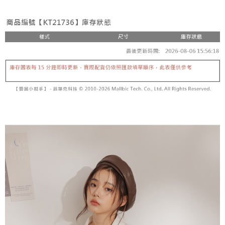
3. Tiada bayaran diperlukan apabila pesanan disahkan. Produk akan
mudah alih anda, memilih bilangan ansuran, dan menetapkan tarikh
dihantar ke alamat yang ditetapkan.
全家取貨付款
akhir pembayaran. Transaksi akan dianggap selesai setelah pembayaran
4. Setelah pesanan disahkan, anda akan menerima SMS pembayaran
disahkan.
NT$60/pesanan | Penghantaran percuma untuk pesanan
manakala ahli aplikasi akan menerima pemberitahuan tolak aplikasi
NT$1,800 atau lebih
AFTEE.
Had kredit yang diluluskan, tempoh ansuran yang tersedia, dan yuran
5. Tiada bayaran diperlukan apabila anda menerima produk. Sila buat
yang dikenakan adalah tertakluk kepada maklumat yang dinyatakan
pembayaran di empat kedai serbaneka utama, ATM atau perbankan
付款後全家取貨
pada halaman pengesahan transaksi seterusnya.
dalam talian dengan SMS pembayaran atau pemberitahuan tolak aplikasi
NT$60/pesanan | Penghantaran percuma untuk pesanan
AFTEE.
Jika transaksi tidak disahkan dalam masa 30 minit selepas pesanan
NT$1,600 atau lebih
dibuat, atau jika permohonan gagal dalam proses semakan, pesanan
Sila ambil perhatian bahawa tempoh pembayaran adalah 14 hari. Walau
akan dibatalkan secara automatik. Jika permohonan gagal pada
已關閉，請勿下單
bagaimanapun, bagi mereka yang telah memuat turun Aplikasi AFTEE
peringkat "semakan manual", ini bermakna kriteria pemarkahan sistem
dan mendaftar sebagai ahli AFTEE boleh menikmati tempoh pembayaran
NT$10,000/pesanan
tidak dipenuhi; butiran penilaian khusus tidak akan didedahkan.
sehingga 45 hari.
已關閉，請勿下單(付取)
[Arahan Pembayaran]
Tempoh pembayaran dikira dari masa kedai meminta pembayaran anda,
ditambah dengan bilangan hari yang boleh dilanjutkan oleh AFTEE. Anda
NT$10,000/pesanan
Pembayaran ansuran melalui OP Pay Later akan dibilkan secara
boleh melanjutkan tempoh pembayaran anda sebelum anda menerima
berasingan dan tidak termasuk dalam bil telekom anda. SMS peringatan
pesanan. Walau bagaimanapun, tiada jaminan bahawa anda boleh
7-11取貨付款
pembayaran akan dihantar selepas kitaran bil bulanan.
menerima pesanan anda semasa tempoh pembayaran (cth.: produk
NT$60/pesanan | Penghantaran percuma untuk pesanan
prapesanan atau produk yang mungkin mengambil masa yang lebih
Selepas mengakses bil melalui pautan dalam SMS, anda boleh
NT$1,800 atau lebih
lama untuk dihantar). Oleh itu, anda dikehendaki membuat pembayaran
menyelesaikan pembayaran anda melalui salah satu saluran berikut: kod
kepada AFTEE dalam tempoh sama ada anda menerima pesanan.
bar kedai serbaneka, kedai runcit Taiwan Mobile, pemindahan bank,
付款後7-11取貨
JKOPay, atau iPASS MONEY.
Kedua, Sekatan Pembayaran