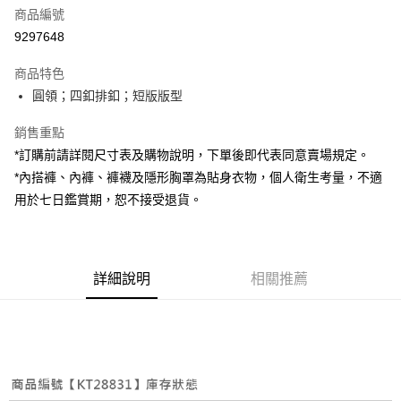
商品編號
超商取貨付款
9297648
LINE Pay
商品特色
Apple Pay
圓領；四釦排釦；短版版型
街口支付
銷售重點
*訂購前請詳閱尺寸表及購物說明，下單後即代表同意賣場規定。
Google Pay
*內搭褲、內褲、褲襪及隱形胸罩為貼身衣物，個人衛生考量，不適
大哥付你分期
用於七日鑑賞期，恕不接受退貨。
相關說明
【大哥付你分期使用說明】
AFTEE先享後付
1.本服務由台灣大哥大提供，台灣大哥大用戶可立即使用無須另外申請。
2.付款方式選擇「大哥付你分期」，訂單成立後會自動跳轉到大哥付的交易
相關說明
詳細說明
相關推薦
流程，驗證手機門號後，選擇欲分期的期數、繳款截止日，確認付款後即完
【關於「AFTEE先享後付」】
成交易。
ATM付款
AFTEE先享後付是「在收到商品之後才付款」的支付方式。 讓您購物簡單
3.實際核准額度、可分期數及費用金額請依後續交易確認頁面所載為準。
便利好安心！
4.訂單成立30分鐘內，如未前往確認交易或遇審核未通過，訂單將自動取
１．簡單：不需註冊會員、不需綁卡、不需儲值。
運送方式
消。如遇「轉專審核」未通過狀況，表示未達大哥付你分期系統評分，恕無
２．便利：只要手機號碼，簡訊認證，即可結帳。
法說明評估內容。
３．安心：先確認商品／服務後，再付款。
全家取貨付款
【繳款方式說明】
1.分期款項不併入電信帳單，「大哥付你分期」於每月結算日後寄送繳費提
每筆NT$60，滿NT$1,800(含以上)免運費