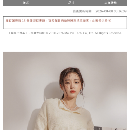
【「AFTEE先享後付」結帳流程】
醒簡訊。
１．於結帳方式選擇「AFTEE先享後付」後，將跳轉至「AFTEE先享後付」
2.透過簡訊連結打開帳單後，可選擇「超商條碼／台灣大直營門市／銀行轉
付款後全家取貨
結帳頁面，進行簡訊認證並確認金額後，即可完成結帳。
帳／街口支付／iPASS MONEY」等通路繳費。
２．訂單成立數日內，您將收到繳費通知簡訊。
每筆NT$60，滿NT$1,600(含以上)免運費
３．收到繳費通知簡訊後14天內，點擊此簡訊中的連結，可透過四大超商／
【注意事項】
ATM／網路銀行／等多元方式進行付款，方視為交易完成。
已關閉，請勿下單
1.本服務係由「台灣大哥大股份有限公司」（以下簡稱本公司）所提供，讓
※ 請注意：結帳手續完成當下不需立刻繳費，但若您需要取消訂單，請聯絡
用戶於交易時，得透過本服務購買商品或服務，並由商店將買賣／分期付款
每筆NT$10,000
購買商品的店家。未經商家同意取消之訂單仍視為有效，需透過AFTEE先享
買賣價金債權讓與本公司後，依約使用本公司帳單繳交帳款。
後付繳納相關費用。
2.基於同意付款使用「大哥付你分期」之契約關係目的，商店將以您的個人
已關閉，請勿下單(付取)
※ 交易是否成功請以「AFTEE先享後付 」之結帳頁面顯示為準，若有關於
資料（包含姓名、電話或地址）提供予台灣大哥大進項蒐集、處理及利用，
是否繳費成功／繳費後需取消欲退款等相關疑問，請聯繫「AFTEE先享後付
每筆NT$10,000
由本公司與您本人進行分期帳單所需資料之確認、核對及更正。
客戶支援中心」
https://netprotections.freshdesk.com/support/home
3.完整用戶服務條款，請詳閱以下連結：
https://oppay.tw/userRule
7-11取貨付款
【注意事項】
１．透過由恩沛科技股份有限公司提供之「AFTEE先享後付」服務完成之交
每筆NT$60，滿NT$1,800(含以上)免運費
易，需依本服務之必要範圍內提供個人資料，並將交易相關給付款項請求債
權轉讓予恩沛科技股份有限公司。
付款後7-11取貨
２．關於個人資料處理事宜，請瀏覽以下網址：
每筆NT$60，滿NT$1,600(含以上)免運費
https://aftee.tw/terms/#terms3
３．未成年的使用者請事先徵得法定代理人或監護人之同意方可使用
宅配
「AFTEE先享後付」，若未經同意申辦者引起之損失，本公司不負相關責
任。
每筆NT$100，滿NT$2,500(含以上)免運費
４．使用「AFTEE先享後付」時，將依據個別帳號之用戶狀況，依本公司即
時審查核予不同之上限額度；若仍有額度不足之情形，本公司將視審查結果
國家/地區配送
查看運費
請求用戶進行身份認證。