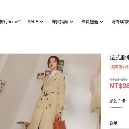
行🔥ᴛᴏᴘ⁵⁰
SALE
穿搭指南
會員禮遇
海外購物
法式翻領
超取滿NT$
NT$1,280
NT$9
顏色：卡
數量