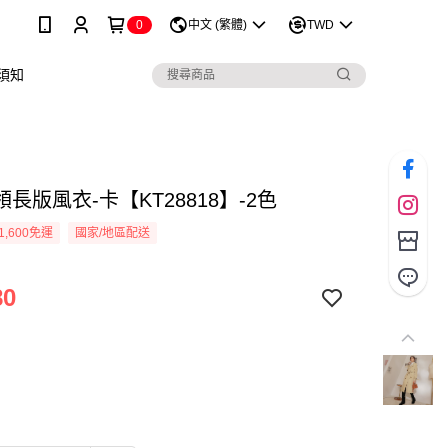
0
中文 (繁體)
TWD
須知
長版風衣-卡【KT28818】-2色
1,600免運
國家/地區配送
80