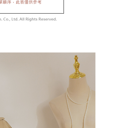
付款
恩沛科技股份有限公司提供之「AFTEE先享後付」服務完成之
依本服務之必要範圍內提供個人資料，並將交易相關給付款項請
0，滿NT$1,800(含以上)免運費
讓予恩沛科技股份有限公司。
個人資料處理事宜，請瀏覽以下網址：
1取貨
ee.tw/terms/#terms3
0，滿NT$1,600(含以上)免運費
年的使用者請事先徵得法定代理人或監護人之同意方可使用
E先享後付」，若未經同意申辦者引起之損失，本公司不負相關責
AFTEE先享後付」時，將依據個別帳號之用戶狀況，依本公司
00，滿NT$2,500(含以上)免運費
核予不同之上限額度；若仍有額度不足之情形，本公司將視審查
用戶進行身份認證。
配送
查看運費
一人註冊多個帳號或使用他人資訊註冊。若發現惡意使用之情
科技股份有限公司將有權停止該用戶之使用額度並採取法律行