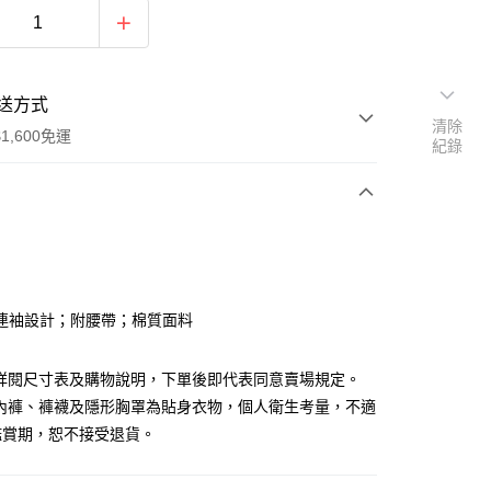
送方式
清除
1,600免運
紀錄
次付款
付款
連袖設計；附腰帶；棉質面料
請詳閱尺寸表及購物說明，下單後即代表同意賣場規定。
、內褲、褲襪及隱形胸罩為貼身衣物，個人衛生考量，不適
鑑賞期，恕不接受退貨。
y
分期