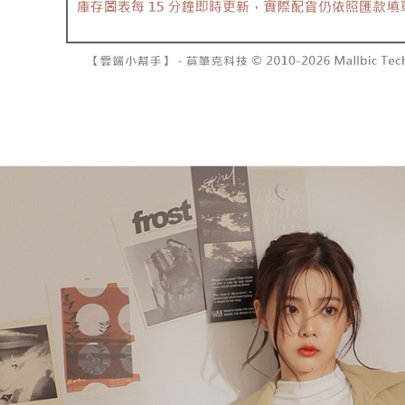
7-11取貨
１．透過由
交易，需
每筆NT$6
求債權轉
２．關於
付款後7-1
https://aft
每筆NT$6
３．未成
「AFTE
宅配
任。
４．使用「
每筆NT$1
即時審查
結果請求
國家/地區
５．嚴禁
形，恩沛
動。