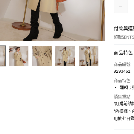
付款與運
超取滿NT$
付款方式
商品特色
信用卡一
商品編號
9293461
超商取貨
商品特色
LINE Pay
翻領；
Apple Pay
銷售重點
*訂購前
街口支付
*內搭褲
用於七日
Google Pa
大哥付你