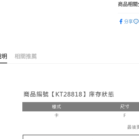
相關說明
商品相關分
【大哥付
AFTEE先
1.本服務
人氣商品
2.付款方
相關說明
分享
流程，驗
【外著】
【關於「A
ATM付款
完成交易
AFTEE
3.實際核
便利好安
4.訂單成
１．簡單
消。如遇
２．便利
運送方式
無法說明
３．安心
說明
相關推薦
【繳款方
全家取貨
1.分期款
【「AFT
醒簡訊。
每筆NT$6
１．於結帳
2.透過簡
付」結帳
帳／街口支
付款後全
２．訂單
３．收到繳
每筆NT$6
【注意事
／ATM／
1.本服務
※ 請注意
已關閉，
用戶於交
絡購買商品
款買賣價
先享後付
每筆NT$10
2.基於同
※ 交易是
資料（包
是否繳費成
已關閉，請
用，由本
付客戶支
每筆NT$10
3.完整用
【注意事