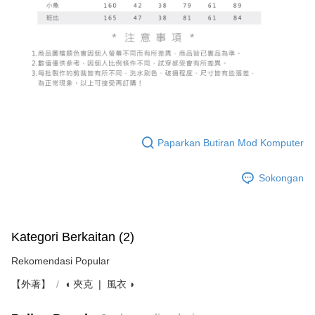
Paparkan Butiran Mod Komputer
Sokongan
Kategori Berkaitan (2)
Rekomendasi Popular
【外著】
◖ 夾克 ❘ 風衣 ◗