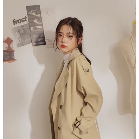
dan kad prabayar)
peribadi yang disenaraikan seperti di atas akan dikumpul dan digunakan
2. Pilihan kaedah pembayaran "Pembayaran Ansuran Gogo", selepas
oleh AFTEE, sila jangan gunakan perkhidmatan ini.
pesanan ditubuhkan, akan secara automatik dialihkan ke proses
transaksi Gogo, selepas pengesahan nombor telefon, pilih bilangan
ansuran yang diingini, tarikh akhir pembayaran, dan setelah
mengesahkan pembayaran, transaksi akan selesai.
3. Jumlah kelulusan sebenar, bilangan ansuran dan jumlah bayaran
adalah berdasarkan halaman pengesahan transaksi seterusnya.
4. Dalam masa 30 minit selepas pesanan ditubuhkan, jika tidak pergi
untuk mengesahkan transaksi atau jika tidak lulus semakan, pesanan
akan dibatalkan secara automatik. Jika terdapat situasi "pindah untuk
semakan khusus" yang tidak lulus, ini menunjukkan bahawa sistem
penilaian tidak mencukupi, tiada penjelasan mengenai kandungan
penilaian boleh diberikan.
【Penerangan Kaedah Pembayaran】
1. Pembayaran ansuran tidak digabungkan dalam bil telekomunikasi,
"Pembayaran Ansuran Gogo" akan menghantar SMS peringatan
pembayaran selepas tarikh penyelesaian bulanan.
2. Melalui pautan SMS untuk membuka bil, anda boleh memilih untuk
membayar melalui "Kod bar kedai serbaneka / Kedai rasmi Taiwan
Mobile / Pemindahan bank / Pembayaran J街口 / iPASS MONEY" dan
saluran lain.
【Nota Penting】