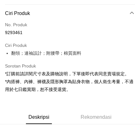
Kaedah Pembayaran
Ciri Produk
Kad Kredit (Bayaran Penuh)
No. Produk
Pengambilan di Kedai Serbaneka
9293461
LINE Pay
Ciri Produk
Apple Pay
翻領；連袖設計；附腰帶；棉質面料
JKOPAY
Sorotan Produk
Google Pay
*訂購前請詳閱尺寸表及購物說明，下單後即代表同意賣場規定。
*內搭褲、內褲、褲襪及隱形胸罩為貼身衣物，個人衛生考量，不適
OP Pay Later
用於七日鑑賞期，恕不接受退貨。
Deskripsi
[Terma Penggunaan untuk OP Pay Later]
AFTEE
Perkhidmatan ini disediakan oleh Taiwan Mobile dan tersedia untuk
Deskripsi
pengguna Taiwan Mobile tanpa memerlukan permohonan tambahan.
Deskripsi
Rekomendasi
Pertama, Mengenai Perkhidmatan AFTEE Beli Sekarang Bayar Kemudian
Pemindahan ATM
1. Dengan memilih AFTEE sebagai kaedah pembayaran, mesej
Jika anda memilih OP Pay Later sebagai kaedah pembayaran, sistem
pengesahan AFTEE akan muncul.
akan mengarahkan anda secara automatik ke proses transaksi OP Pay
2. Anda boleh meneruskan pembayaran selepas pengesahan SMS.
Pilihan Penghantaran
Later selepas pesanan dibuat. Anda perlu mengesahkan nombor telefon