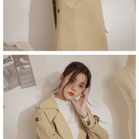
1. Perkhidmatan ini disediakan oleh "Taiwan Mobile Co., Ltd." untuk
membolehkan pengguna membeli produk atau perkhidmatan melalui
perkhidmatan ini semasa transaksi, dan kedai akan menyerahkan hak
tuntutan harga jual/beli ansuran kepada syarikat ini untuk membayar bil
menggunakan bil syarikat ini.
2. Berdasarkan tujuan kontrak persetujuan pembayaran menggunakan
"Pembayaran Ansuran Gogo", kedai akan memberikan maklumat peribadi
anda (termasuk nama, telefon atau alamat) kepada Taiwan Mobile untuk
pengumpulan, pemprosesan dan penggunaan, untuk pengesahan,
semakan dan pembetulan data yang diperlukan untuk bil ansuran oleh
Taiwan Mobile.
3. Sila baca syarat perkhidmatan pengguna secara lengkap melalui
pautan berikut: https://oppay.tw/userRule