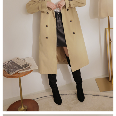
NT$60/pesanan | Penghantaran percuma untuk pesanan
1. Jumlah yang diperakui untuk pengguna kali pertama boleh sehingga
[Nota Penting]
NT$1,600 atau lebih
NT$10,000. Amaun diperakui sebenar yang diluluskan akan berdasarkan
keputusan pensijilan dan semakan oleh AFTEE.
Perkhidmatan ini disediakan oleh Taiwan Mobile Co., Ltd. (“Syarikat”),
宅配
2. Amaun perbelanjaan minimum mestilah lebih besar daripada NT$20.
yang membolehkan pelanggan membeli barangan atau perkhidmatan
3. Pada masa ini hanya tersedia untuk ahli Taiwan.
NT$100/pesanan | Penghantaran percuma untuk pesanan
melalui perkhidmatan ini pada masa transaksi. Hasil daripada pembelian
atau pembayaran ansuran akan dipindahkan oleh peniaga kepada
NT$2,500 atau lebih
Ketiga, Syarat Perkhidmatan
Syarikat, dan pelanggan hendaklah membuat pembayaran mengikut
Perkhidmatan AFTEE Beli Sekarang Bayar Kemudian disediakan oleh NP
perjanjian menggunakan sistem bil Syarikat.
國家/地區配送
Kadar Penghantaran
Taiwan, Inc. dan AFTEE akan membuat bil kepada pengguna. AFTEE
akan menggunakan data peribadi yang dikumpul (termasuk nama
Untuk memenuhi hubungan kontrak yang terjalin melalui persetujuan
pembeli, no. telefon, nama penerima, no. telefon, alamat penerima) untuk
penggunaan OP Pay Later, peniaga akan memberikan maklumat peribadi
penggunaan perkhidmatan. Sila rujuk kepada "Penyata Pengumpulan
anda (termasuk nama, nombor telefon, atau alamat) kepada Syarikat bagi
Data Peribadi, Pemprosesan, Penggunaan"
tujuan pengumpulan, pemprosesan dan penggunaan data yang
(https://aftee.tw/privacypolicy/
) untuk maklumat lanjut.
diperlukan untuk pengebilan ansuran, termasuk pengesahan,
pengesahan semula dan pembetulan.
Jumlah yang diperakui untuk pengguna kali pertama yang lulus
kelulusan boleh sehingga NT$10,000. Jika pengguna tidak membuat
Untuk terma perkhidmatan penuh, sila rujuk pautan berikut:
pembayaran dalam tempoh tersebut, yuran pembayaran lewat sebanyak
https://oppay.tw/userRule
" target="_blank" class="link revert-
20% setahun akan dikenakan. Pengguna bawah umur dikehendaki
style">https://oppay.tw/userRule
mendapatkan kebenaran daripada ibu bapa atau penjaga yang sah
untuk menggunakan AFTEE.
【Panduan Penggunaan Pembayaran Ansuran Gogo】
1. Perkhidmatan ini disediakan oleh Taiwan Mobile, pengguna telefon
Sila hubungi NP Taiwan Inc. di
cs_tw@netprotections.co.jp
jika anda
mudah alih boleh segera menggunakan tanpa perlu memohon lagi.
mempunyai sebarang kebimbangan mengenai pemprosesan dan
(Hanya untuk nombor langganan peribadi, tidak terbuka untuk syarikat
penggunaan pada data peribadi. Jika anda tidak bersetuju dengan data