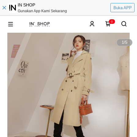
IN SHOP
Buka APP
Gunakan App Kami Sekarang
0
1
/
5