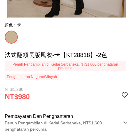
顏色：卡
法式翻領長版風衣-卡【KT28818】-2色
Penuh Pengambilan di Kedai Serbaneka, NT$1,600 penghataran
percuma
Penghantaran Negara/Wilayah
NT$1,280
NT$980
Pembayaran Dan Penghantaran
Penuh Pengambilan di Kedai Serbaneka, NT$1,600
penghataran percuma