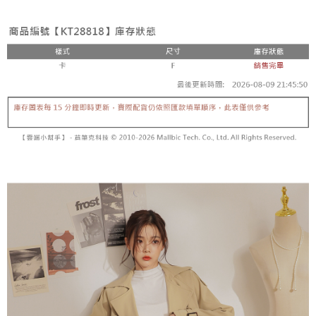
3. Tiada bayaran diperlukan apabila pesanan disahkan. Produk akan
mudah alih anda, memilih bilangan ansuran, dan menetapkan tarikh
dihantar ke alamat yang ditetapkan.
全家取貨付款
akhir pembayaran. Transaksi akan dianggap selesai setelah pembayaran
4. Setelah pesanan disahkan, anda akan menerima SMS pembayaran
disahkan.
NT$60/pesanan | Penghantaran percuma untuk pesanan
manakala ahli aplikasi akan menerima pemberitahuan tolak aplikasi
NT$1,800 atau lebih
AFTEE.
Had kredit yang diluluskan, tempoh ansuran yang tersedia, dan yuran
5. Tiada bayaran diperlukan apabila anda menerima produk. Sila buat
yang dikenakan adalah tertakluk kepada maklumat yang dinyatakan
pembayaran di empat kedai serbaneka utama, ATM atau perbankan
付款後全家取貨
pada halaman pengesahan transaksi seterusnya.
dalam talian dengan SMS pembayaran atau pemberitahuan tolak aplikasi
NT$60/pesanan | Penghantaran percuma untuk pesanan
AFTEE.
Jika transaksi tidak disahkan dalam masa 30 minit selepas pesanan
NT$1,600 atau lebih
dibuat, atau jika permohonan gagal dalam proses semakan, pesanan
Sila ambil perhatian bahawa tempoh pembayaran adalah 14 hari. Walau
akan dibatalkan secara automatik. Jika permohonan gagal pada
已關閉，請勿下單
bagaimanapun, bagi mereka yang telah memuat turun Aplikasi AFTEE
peringkat "semakan manual", ini bermakna kriteria pemarkahan sistem
dan mendaftar sebagai ahli AFTEE boleh menikmati tempoh pembayaran
NT$10,000/pesanan
tidak dipenuhi; butiran penilaian khusus tidak akan didedahkan.
sehingga 45 hari.
已關閉，請勿下單(付取)
[Arahan Pembayaran]
Tempoh pembayaran dikira dari masa kedai meminta pembayaran anda,
ditambah dengan bilangan hari yang boleh dilanjutkan oleh AFTEE. Anda
NT$10,000/pesanan
Pembayaran ansuran melalui OP Pay Later akan dibilkan secara
boleh melanjutkan tempoh pembayaran anda sebelum anda menerima
berasingan dan tidak termasuk dalam bil telekom anda. SMS peringatan
pesanan. Walau bagaimanapun, tiada jaminan bahawa anda boleh
7-11取貨付款
pembayaran akan dihantar selepas kitaran bil bulanan.
menerima pesanan anda semasa tempoh pembayaran (cth.: produk
NT$60/pesanan | Penghantaran percuma untuk pesanan
prapesanan atau produk yang mungkin mengambil masa yang lebih
Selepas mengakses bil melalui pautan dalam SMS, anda boleh
NT$1,800 atau lebih
lama untuk dihantar). Oleh itu, anda dikehendaki membuat pembayaran
menyelesaikan pembayaran anda melalui salah satu saluran berikut: kod
kepada AFTEE dalam tempoh sama ada anda menerima pesanan.
bar kedai serbaneka, kedai runcit Taiwan Mobile, pemindahan bank,
付款後7-11取貨
JKOPay, atau iPASS MONEY.
Kedua, Sekatan Pembayaran