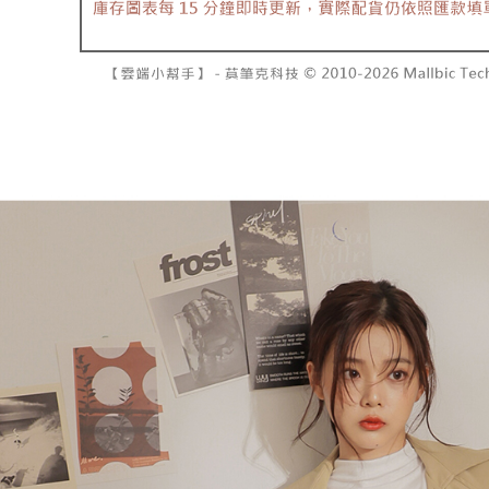
7-11取貨
よって提
スを購入
二、支払
配送毎にNT
渡した後
1.初回 
す。
き、限度
付款後7-1
2. 「OP
2.決済金額
配送毎にNT
人情報（
3.現在、
処理およ
宅配
報の確認
三、利用規
3. 完全
プロテクシ
配送毎にNT
ださい：
ht
します。
文者の氏
國家/地區
これに限ら
されます。
AFTEE
明』をご
AFTEE
なります。
延滞納金
後見人の同
個人情報
を行使し
cs_tw@netp
を、必要な