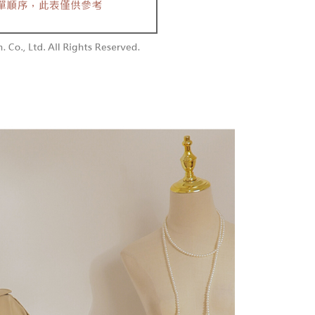
付款
供され、ユーザーが取引時に本サービスを通じて商品やサービ
できるようにし、店舗が売買／分割払い売買の債権を当社に譲
い限度額
$60、NT$1,800以上で送料無料
、契約に基づいて当社の請求書で帳款を支払うことになりま
AFTEEを ご利用の際に、認証結果及び当社の審査の結果に基づ
額が設定されます。
1取貨
 Pay Later」を利用する契約関係の目的から、店舗はあなたの個
は最低NT$20です。
$60、NT$1,600以上で送料無料
名前、電話または住所を含む）を台湾大哥大に提供し、収集、
台湾の会員のみご利用いただけます。
び利用するために、当社があなた本人と分割請求書に必要な情
、照合および修正を行います。
約「AFTEE代金後払い」（以下当サービスという）はネット
なユーザーサービス規約については、以下のリンクを参照してく
ョンズ（以下 AFTEE という）が提供し、AFTEEが代金を徴収
$100、NT$2,500以上で送料無料
tps://oppay.tw/userRule
当サービスご利用の際に提供しなければならない個人情報（注
名、電話番号、受取人の氏名、電話番号、受取人住所を含むが
配送
送料を確認
ない）は、AFTEEに渡され当サービスで必要な範囲内で利用
AFTEEの個人情報の収集、処理、利用について、詳細は
公式ホームページの『個人情報の収集、処理及び利用に関する声
参照ください（
https://aftee.tw/privacypolicy/
）。
の初回ご利用の際に、審査を通過すれば、最高額がNT$10,000に
支払い期限を過ぎた場合、その金額に基づいて年利20%の遅
が加算されます。未成年の利用者は、事前に法定代理人または
意を得ればAFTEEをご利用いただけます。
の処理、利用について疑問がある、または関連する法律の権利
たい場合は、ネットプロテクションズ
rotections.co.jp
にご連絡ください。上記に示した個人情報
購入注文書とあわせてAFTEEにご提供いただく、または