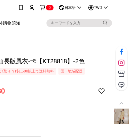
0
日本語
TWD
外購物須知
長版風衣-卡【KT28818】-2色
取り NT$1,600以上で送料無料
国・地域配送
80