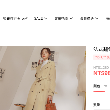
暢銷排行🔥ᴛᴏᴘ⁵⁰
SALE
穿搭指南
會員禮遇
海
法式翻領
コンビニ受け
NT$1,280
NT$9
顏色：卡
数量