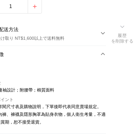
配送方法
履歴
け取り NT$1,600以上で送料無料
を削除する
方法
徴
カード1回払い
店頭代金引換
徴
連袖設計；附腰帶；棉質面料
ポイント
請詳閱尺寸表及購物說明，下單後即代表同意賣場規定。
、內褲、褲襪及隱形胸罩為貼身衣物，個人衛生考量，不適
y
鑑賞期，恕不接受退貨。
ter