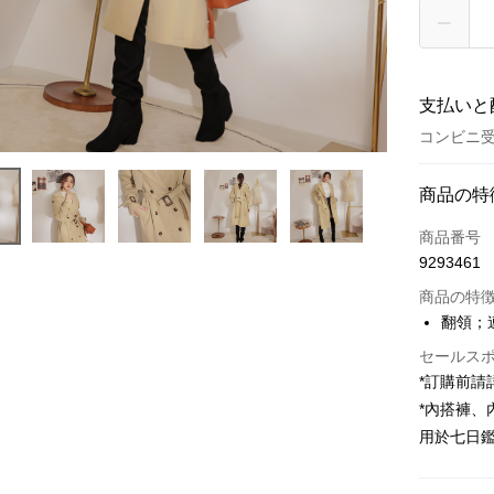
支払いと
コンビニ受
お支払い
商品の特
クレジット
商品番号
9293461
コンビニ
商品の特
LINE Pay
翻領；
Apple Pay
セールス
*訂購前
JKOPAY
*內搭褲
Google Pa
用於七日
OP Pay La