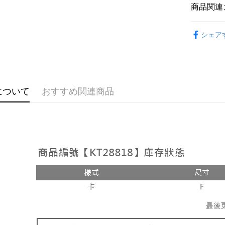
説明
商品関連
【OP Pay
AFTEE
1. 本サ
おすすめ
追加の申
説明
シェア
2. 支払い
【外著】
一、 AF
ATM払い
動的に OP
1.お支払
払いの回
ドウが表
す。
2.SMS
3. 実際
3.注文す
配送方法
ジを基準
す。
について
おすすめ関連商品
4. 注文
4.ご注文
全家取貨
合、注文
員の場合は
が発生し
配送毎にNT
5.商品受
評価内容
たはアプリ
付款後全
ングでお
配送毎にNT
【支払い
代金納付期
1. 分割払
プリをダウ
已關閉，
の締め日後
以内まで
2. SM
配送毎にNT
湾大直営店
お支払期限
で支払い
已關閉，請
もとに計算
期限を延
配送毎にNT
【注意事
（例：予
1. 本サ
の有無に関