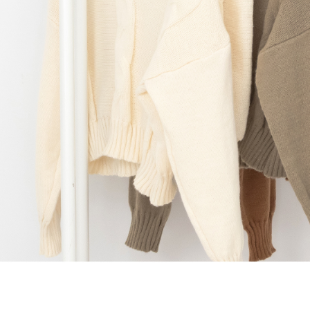
【Peneran
1. Pembaya
"Pembayar
pembayaran
2. Melalui
membayar m
Mobile / 
saluran lai
【Nota Pe
1. Perkhid
membolehk
perkhidmat
tuntutan h
menggunaka
2. Berdas
"Pembayar
peribadi a
Mobile un
pengesahan
ansuran ol
3. Sila ba
pautan beri