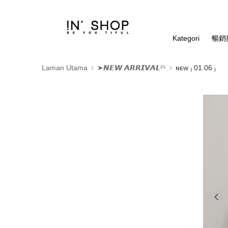
Kategori
暢銷排
Laman Utama
➤𝙉𝙀𝙒 𝘼𝙍𝙍𝙄𝙑𝘼𝙇²⁵
ɴᴇᴡ ₍ 01.06 ₎