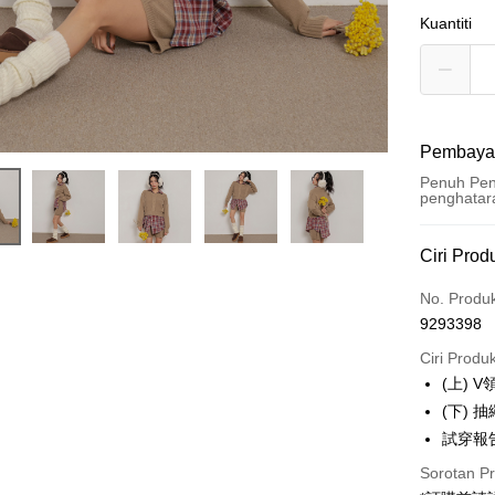
Kuantiti
Pembaya
Penuh Pen
penghatar
Kaedah 
Ciri Prod
Kad Kredi
No. Produ
9293398
Pengambil
Ciri Produ
LINE Pay
(上)
(下)
Apple Pay
試穿報告 
JKOPAY
Sorotan P