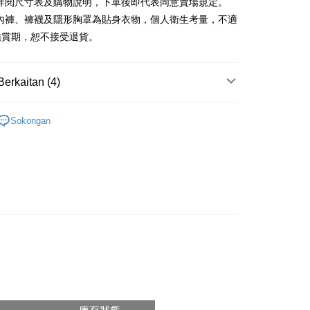
y
請詳閱尺寸表及購物說明，下單後即代表同意賣場規定。
、內褲、褲襪及隱形胸罩為貼身衣物，個人衛生考量，不適
ter
鑑賞期，恕不接受退貨。
nggunaan untuk OP Pay Later]
an ini disediakan oleh Taiwan Mobile dan tersedia untuk
Berkaitan (4)
Taiwan Mobile tanpa memerlukan permohonan tambahan.
Mengenai Perkhidmatan AFTEE Beli Sekarang Bayar
an ATM
𝙍𝙄𝙑𝘼𝙇²⁵
ɴᴇᴡ ₍ 01.06 ₎
memilih OP Pay Later sebagai kaedah pembayaran, sistem
Sokongan
 memilih AFTEE sebagai kaedah pembayaran, mesej
rahkan anda secara automatik ke proses transaksi OP Pay
si Popular
n AFTEE akan muncul.
pas pesanan dibuat. Anda perlu mengesahkan nombor telefon
oleh meneruskan pembayaran selepas pengesahan SMS.
Penghantaran
件式】
 anda, memilih bilangan ansuran, dan menetapkan tarikh
ayaran diperlukan apabila pesanan disahkan. Produk akan
ayaran. Transaksi akan dianggap selesai setelah
e alamat yang ditetapkan.
付款
◖ 針織上衣 ◗
n disahkan.
h pesanan disahkan, anda akan menerima SMS pembayaran
anan | Penghantaran percuma untuk pesanan
hli aplikasi akan menerima pemberitahuan tolak aplikasi
 yang diluluskan, tempoh ansuran yang tersedia, dan yuran
atau lebih
akan adalah tertakluk kepada maklumat yang dinyatakan
ayaran diperlukan apabila anda menerima produk. Sila buat
man pengesahan transaksi seterusnya.
n di empat kedai serbaneka utama, ATM atau perbankan
家取貨
ian dengan SMS pembayaran atau pemberitahuan tolak
anan | Penghantaran percuma untuk pesanan
aksi tidak disahkan dalam masa 30 minit selepas pesanan
FTEE.
au jika permohonan gagal dalam proses semakan, pesanan
atau lebih
alkan secara automatik. Jika permohonan gagal pada
 perhatian bahawa tempoh pembayaran adalah 14 hari. Walau
"semakan manual", ini bermakna kriteria pemarkahan sistem
un, bagi mereka yang telah memuat turun Aplikasi AFTEE
請勿下單
nuhi; butiran penilaian khusus tidak akan didedahkan.
tar sebagai ahli AFTEE boleh menikmati tempoh