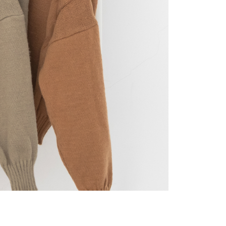
gan Kaedah Pembayaran】
ran ansuran tidak digabungkan dalam bil telekomunikasi,
an Ansuran Gogo" akan menghantar SMS peringatan
 selepas tarikh penyelesaian bulanan.
 pautan SMS untuk membuka bil, anda boleh memilih untuk
elalui "Kod bar kedai serbaneka / Kedai rasmi Taiwan
Pemindahan bank / Pembayaran J街口 / iPASS MONEY" dan
n.
nting】
matan ini disediakan oleh "Taiwan Mobile Co., Ltd." untuk
an pengguna membeli produk atau perkhidmatan melalui
an ini semasa transaksi, dan kedai akan menyerahkan hak
arga jual/beli ansuran kepada syarikat ini untuk membayar bil
n bil syarikat ini.
arkan tujuan kontrak persetujuan pembayaran menggunakan
an Ansuran Gogo", kedai akan memberikan maklumat
nda (termasuk nama, telefon atau alamat) kepada Taiwan
tuk pengumpulan, pemprosesan dan penggunaan, untuk
, semakan dan pembetulan data yang diperlukan untuk bil
eh Taiwan Mobile.
ca syarat perkhidmatan pengguna secara lengkap melalui
kut: https://oppay.tw/userRule