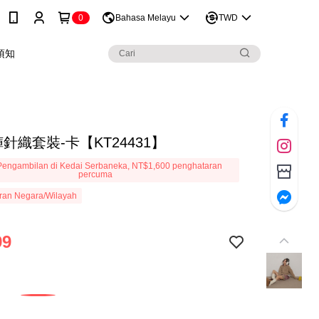
0
Bahasa Melayu
TWD
須知
針織套裝-卡【KT24431】
engambilan di Kedai Serbaneka, NT$1,600 penghataran
percuma
ran Negara/Wilayah
99