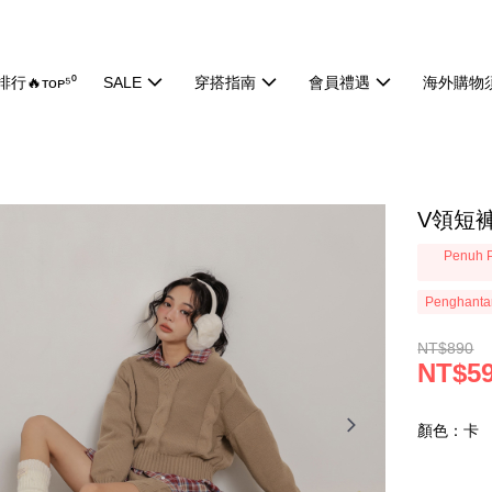
行🔥ᴛᴏᴘ⁵⁰
SALE
穿搭指南
會員禮遇
海外購物
V領短褲
Penuh P
Penghanta
NT$890
NT$5
顏色：卡