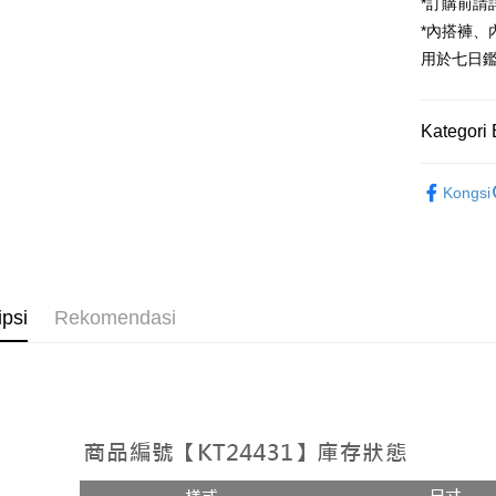
Google Pa
*訂購前
*內搭褲
OP Pay La
用於七日
Deskripsi
[Terma Pe
AFTEE
Perkhidmat
Kategori 
Deskripsi
pengguna 
Pertama, 
Pemindah
➤𝙉𝙀𝙒 𝘼𝙍
Kemudian
Jika anda 
Kongsi
1. Dengan
akan menga
Rekomenda
pengesaha
Later sele
2. Anda b
Pilihan 
【套裝兩
mudah alih
3. Tiada b
akhir pemb
dihantar k
全家取貨
【上衣】
pembayara
4. Setela
NT$60/pes
manakala a
ipsi
Rekomendasi
Had kredit
AFTEE.
NT$1,800 
yang diken
5. Tiada b
pada hala
pembayara
付款後全
dalam tal
NT$60/pes
Jika trans
aplikasi A
dibuat, at
NT$1,600 
akan dibat
Sila ambil
peringkat 
bagaimanap
已關閉，
tidak dipe
dan mendaf