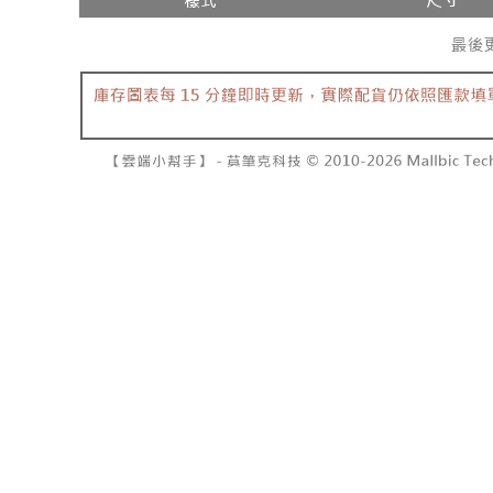
NT$10,00
pembayara
[Arahan P
已關閉，請
Tempoh pe
Pembayaran
ditambah d
NT$10,00
berasingan
Anda bole
pembayaran
menerima 
7-11取貨
boleh men
NT$60/pes
Selepas me
produk pr
menyelesai
lebih lama
NT$1,800 
kod bar ke
pembayara
JKOPay, a
pesanan.
付款後7-1
NT$60/pes
[Nota Pent
Kedua, Se
1. Jumlah 
NT$1,600 
Perkhidmata
NT$10,000.
yang memb
berdasarka
宅配
melalui pe
2. Amaun p
NT$100/pe
pembelian
3. Pada ma
kepada Sy
NT$2,500 
mengikut p
Ketiga, Sy
Perkhidma
國家/地區
Untuk meme
NP Taiwan
penggunaa
akan meng
peribadi a
pembeli, n
Syarikat 
untuk peng