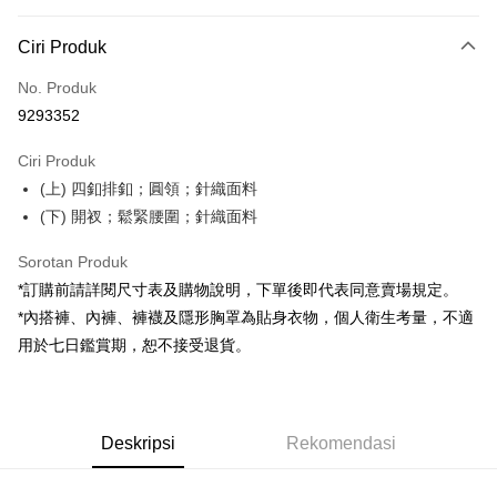
Kaedah Pembayaran
Ciri Produk
Kad Kredit (Bayaran Penuh)
No. Produk
Pengambilan di Kedai Serbaneka
9293352
LINE Pay
Ciri Produk
Apple Pay
(上) 四釦排釦；圓領；針織面料
(下) 開衩；鬆緊腰圍；針織面料
JKOPAY
Google Pay
Sorotan Produk
*訂購前請詳閱尺寸表及購物說明，下單後即代表同意賣場規定。
OP Pay Later
*內搭褲、內褲、褲襪及隱形胸罩為貼身衣物，個人衛生考量，不適
Deskripsi
用於七日鑑賞期，恕不接受退貨。
[Terma Penggunaan untuk OP Pay Later]
AFTEE
Perkhidmatan ini disediakan oleh Taiwan Mobile dan tersedia untuk
Deskripsi
pengguna Taiwan Mobile tanpa memerlukan permohonan tambahan.
Pertama, Mengenai Perkhidmatan AFTEE Beli Sekarang Bayar Kemudian
Pemindahan ATM
Deskripsi
Rekomendasi
1. Dengan memilih AFTEE sebagai kaedah pembayaran, mesej
Jika anda memilih OP Pay Later sebagai kaedah pembayaran, sistem
pengesahan AFTEE akan muncul.
akan mengarahkan anda secara automatik ke proses transaksi OP Pay
2. Anda boleh meneruskan pembayaran selepas pengesahan SMS.
Pilihan Penghantaran
Later selepas pesanan dibuat. Anda perlu mengesahkan nombor telefon