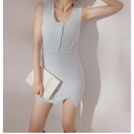
NT$60/pesanan | Penghantaran percuma untuk pesanan
1. Jumlah yang diperakui untuk pengguna kali pertama boleh sehingga
[Nota Penting]
NT$1,600 atau lebih
NT$10,000. Amaun diperakui sebenar yang diluluskan akan berdasarkan
keputusan pensijilan dan semakan oleh AFTEE.
Perkhidmatan ini disediakan oleh Taiwan Mobile Co., Ltd. (“Syarikat”),
宅配
2. Amaun perbelanjaan minimum mestilah lebih besar daripada NT$20.
yang membolehkan pelanggan membeli barangan atau perkhidmatan
3. Pada masa ini hanya tersedia untuk ahli Taiwan.
NT$100/pesanan | Penghantaran percuma untuk pesanan
melalui perkhidmatan ini pada masa transaksi. Hasil daripada pembelian
atau pembayaran ansuran akan dipindahkan oleh peniaga kepada
NT$2,500 atau lebih
Ketiga, Syarat Perkhidmatan
Syarikat, dan pelanggan hendaklah membuat pembayaran mengikut
Perkhidmatan AFTEE Beli Sekarang Bayar Kemudian disediakan oleh NP
perjanjian menggunakan sistem bil Syarikat.
國家/地區配送
Kadar Penghantaran
Taiwan, Inc. dan AFTEE akan membuat bil kepada pengguna. AFTEE
akan menggunakan data peribadi yang dikumpul (termasuk nama
Untuk memenuhi hubungan kontrak yang terjalin melalui persetujuan
pembeli, no. telefon, nama penerima, no. telefon, alamat penerima) untuk
penggunaan OP Pay Later, peniaga akan memberikan maklumat peribadi
penggunaan perkhidmatan. Sila rujuk kepada "Penyata Pengumpulan
anda (termasuk nama, nombor telefon, atau alamat) kepada Syarikat bagi
Data Peribadi, Pemprosesan, Penggunaan"
tujuan pengumpulan, pemprosesan dan penggunaan data yang
(https://aftee.tw/privacypolicy/
) untuk maklumat lanjut.
diperlukan untuk pengebilan ansuran, termasuk pengesahan,
pengesahan semula dan pembetulan.
Jumlah yang diperakui untuk pengguna kali pertama yang lulus
kelulusan boleh sehingga NT$10,000. Jika pengguna tidak membuat
Untuk terma perkhidmatan penuh, sila rujuk pautan berikut:
pembayaran dalam tempoh tersebut, yuran pembayaran lewat sebanyak
https://oppay.tw/userRule
" target="_blank" class="link revert-
20% setahun akan dikenakan. Pengguna bawah umur dikehendaki
style">https://oppay.tw/userRule
mendapatkan kebenaran daripada ibu bapa atau penjaga yang sah
untuk menggunakan AFTEE.
【Panduan Penggunaan Pembayaran Ansuran Gogo】
1. Perkhidmatan ini disediakan oleh Taiwan Mobile, pengguna telefon
Sila hubungi NP Taiwan Inc. di
cs_tw@netprotections.co.jp
jika anda
mudah alih boleh segera menggunakan tanpa perlu memohon lagi.
mempunyai sebarang kebimbangan mengenai pemprosesan dan
(Hanya untuk nombor langganan peribadi, tidak terbuka untuk syarikat
penggunaan pada data peribadi. Jika anda tidak bersetuju dengan data