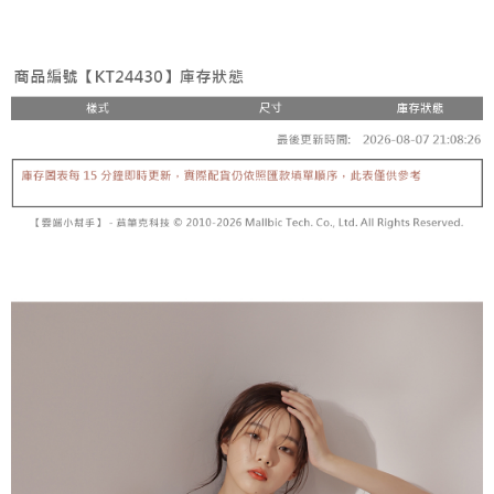
3. Tiada bayaran diperlukan apabila pesanan disahkan. Produk akan
mudah alih anda, memilih bilangan ansuran, dan menetapkan tarikh
dihantar ke alamat yang ditetapkan.
全家取貨付款
akhir pembayaran. Transaksi akan dianggap selesai setelah pembayaran
4. Setelah pesanan disahkan, anda akan menerima SMS pembayaran
disahkan.
NT$60/pesanan | Penghantaran percuma untuk pesanan
manakala ahli aplikasi akan menerima pemberitahuan tolak aplikasi
NT$1,800 atau lebih
AFTEE.
Had kredit yang diluluskan, tempoh ansuran yang tersedia, dan yuran
5. Tiada bayaran diperlukan apabila anda menerima produk. Sila buat
yang dikenakan adalah tertakluk kepada maklumat yang dinyatakan
pembayaran di empat kedai serbaneka utama, ATM atau perbankan
付款後全家取貨
pada halaman pengesahan transaksi seterusnya.
dalam talian dengan SMS pembayaran atau pemberitahuan tolak aplikasi
NT$60/pesanan | Penghantaran percuma untuk pesanan
AFTEE.
Jika transaksi tidak disahkan dalam masa 30 minit selepas pesanan
NT$1,600 atau lebih
dibuat, atau jika permohonan gagal dalam proses semakan, pesanan
Sila ambil perhatian bahawa tempoh pembayaran adalah 14 hari. Walau
akan dibatalkan secara automatik. Jika permohonan gagal pada
已關閉，請勿下單
bagaimanapun, bagi mereka yang telah memuat turun Aplikasi AFTEE
peringkat "semakan manual", ini bermakna kriteria pemarkahan sistem
dan mendaftar sebagai ahli AFTEE boleh menikmati tempoh pembayaran
NT$10,000/pesanan
tidak dipenuhi; butiran penilaian khusus tidak akan didedahkan.
sehingga 45 hari.
已關閉，請勿下單(付取)
[Arahan Pembayaran]
Tempoh pembayaran dikira dari masa kedai meminta pembayaran anda,
ditambah dengan bilangan hari yang boleh dilanjutkan oleh AFTEE. Anda
NT$10,000/pesanan
Pembayaran ansuran melalui OP Pay Later akan dibilkan secara
boleh melanjutkan tempoh pembayaran anda sebelum anda menerima
berasingan dan tidak termasuk dalam bil telekom anda. SMS peringatan
pesanan. Walau bagaimanapun, tiada jaminan bahawa anda boleh
7-11取貨付款
pembayaran akan dihantar selepas kitaran bil bulanan.
menerima pesanan anda semasa tempoh pembayaran (cth.: produk
NT$60/pesanan | Penghantaran percuma untuk pesanan
prapesanan atau produk yang mungkin mengambil masa yang lebih
Selepas mengakses bil melalui pautan dalam SMS, anda boleh
NT$1,800 atau lebih
lama untuk dihantar). Oleh itu, anda dikehendaki membuat pembayaran
menyelesaikan pembayaran anda melalui salah satu saluran berikut: kod
kepada AFTEE dalam tempoh sama ada anda menerima pesanan.
bar kedai serbaneka, kedai runcit Taiwan Mobile, pemindahan bank,
付款後7-11取貨
JKOPay, atau iPASS MONEY.
Kedua, Sekatan Pembayaran