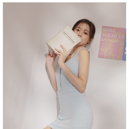
dan kad prabayar)
peribadi yang disenaraikan seperti di atas akan dikumpul dan digunakan
2. Pilihan kaedah pembayaran "Pembayaran Ansuran Gogo", selepas
oleh AFTEE, sila jangan gunakan perkhidmatan ini.
pesanan ditubuhkan, akan secara automatik dialihkan ke proses
transaksi Gogo, selepas pengesahan nombor telefon, pilih bilangan
ansuran yang diingini, tarikh akhir pembayaran, dan setelah
mengesahkan pembayaran, transaksi akan selesai.
3. Jumlah kelulusan sebenar, bilangan ansuran dan jumlah bayaran
adalah berdasarkan halaman pengesahan transaksi seterusnya.
4. Dalam masa 30 minit selepas pesanan ditubuhkan, jika tidak pergi
untuk mengesahkan transaksi atau jika tidak lulus semakan, pesanan
akan dibatalkan secara automatik. Jika terdapat situasi "pindah untuk
semakan khusus" yang tidak lulus, ini menunjukkan bahawa sistem
penilaian tidak mencukupi, tiada penjelasan mengenai kandungan
penilaian boleh diberikan.
【Penerangan Kaedah Pembayaran】
1. Pembayaran ansuran tidak digabungkan dalam bil telekomunikasi,
"Pembayaran Ansuran Gogo" akan menghantar SMS peringatan
pembayaran selepas tarikh penyelesaian bulanan.
2. Melalui pautan SMS untuk membuka bil, anda boleh memilih untuk
membayar melalui "Kod bar kedai serbaneka / Kedai rasmi Taiwan
Mobile / Pemindahan bank / Pembayaran J街口 / iPASS MONEY" dan
saluran lain.
【Nota Penting】