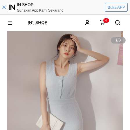
IN SHOP
Buka APP
Gunakan App Kami Sekarang
0
1
/
3