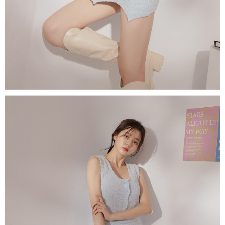
1. Perkhidmatan ini disediakan oleh "Taiwan Mobile Co., Ltd." untuk
membolehkan pengguna membeli produk atau perkhidmatan melalui
perkhidmatan ini semasa transaksi, dan kedai akan menyerahkan hak
tuntutan harga jual/beli ansuran kepada syarikat ini untuk membayar bil
menggunakan bil syarikat ini.
2. Berdasarkan tujuan kontrak persetujuan pembayaran menggunakan
"Pembayaran Ansuran Gogo", kedai akan memberikan maklumat peribadi
anda (termasuk nama, telefon atau alamat) kepada Taiwan Mobile untuk
pengumpulan, pemprosesan dan penggunaan, untuk pengesahan,
semakan dan pembetulan data yang diperlukan untuk bil ansuran oleh
Taiwan Mobile.
3. Sila baca syarat perkhidmatan pengguna secara lengkap melalui
pautan berikut: https://oppay.tw/userRule