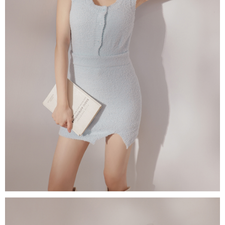
限らない）は、AFTEEに渡され当サービスで必要な範囲内で利用されま
す。AFTEEの個人情報の収集、処理、利用について、詳細はAFTEE公式ホ
ームページの『個人情報の収集、処理及び利用に関する声明』をご参照く
ださい（
https://aftee.tw/privacypolicy/
）。
AFTEEの初回ご利用の際に、審査を通過すれば、最高額がNT$10,000にな
ります。支払い期限を過ぎた場合、その金額に基づいて年利20%の遅延滞
納金が加算されます。未成年の利用者は、事前に法定代理人または後見人
の同意を得ればAFTEEをご利用いただけます。
個人情報の処理、利用について疑問がある、または関連する法律の権利を
行使したい場合は、ネットプロテクションズ
cs_tw@netprotections.co.jp
にご連絡ください。上記に示した個人情報を、必要な購入注文書とあわせ
てAFTEEにご提供いただく、またはAFTEEにあなたの個人情報の収集、処
理、利用を許可することににご同意いただけない場合は、当サービスを選
択しないでください。