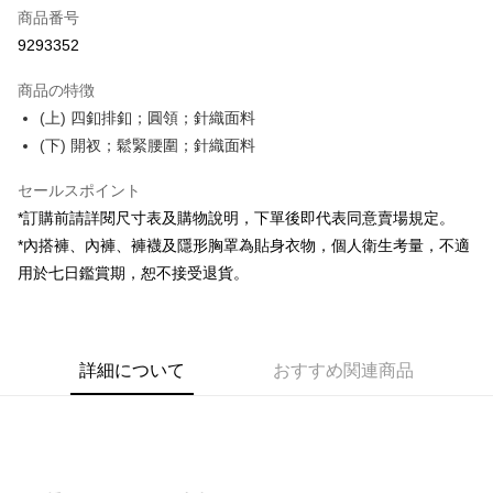
商品番号
コンビニ店頭代金引換
9293352
LINE Pay
商品の特徴
Apple Pay
(上) 四釦排釦；圓領；針織面料
(下) 開衩；鬆緊腰圍；針織面料
JKOPAY
セールスポイント
Google Pay
*訂購前請詳閱尺寸表及購物說明，下單後即代表同意賣場規定。
OP Pay Later
*內搭褲、內褲、褲襪及隱形胸罩為貼身衣物，個人衛生考量，不適
説明
用於七日鑑賞期，恕不接受退貨。
【OP Pay Later 使用説明】
AFTEE代金後払い
1. 本サービスは台湾大哥大によって提供され、台湾大哥大のユーザーは追
加の申請なしで即時に利用可能です。
説明
2. 支払い方法で「OP Pay Later」を選択すると、注文が成立した後に自動
一、 AFTEE代金後払いについて
的に OP Pay Later の取引プロセスに移行し、携帯番号を確認後、分割払
ATM払い
詳細について
おすすめ関連商品
1.お支払い方法でAFTEE代金後払いを選択すると、携帯電話認証ウィンド
いの回数や支払い期限を選択し、支払いを確認すると取引が完了します。
ウが表示されます。
3. 実際の承認額、分割回数および費用については、後続の取引確認ページ
2.SMSで認証してお支払い手続を進めてください。
配送方法
を基準とします。
3.注文するときのお支払いは不要です。商品はご指定の住所に配送されま
4. 注文成立後30分以内に確認取引を行わない場合や審査が通過しない場
す。
全家取貨付款
合、注文は自動的にキャンセルされます。「転専審査」に未通過の状況が
4.ご注文が完了すると、携帯に支払い通知のSMSが届きます。アプリ会員
発生した場合は、システムの評価基準に達していないことを意味し、評価
配送毎にNT$60、NT$1,800以上で送料無料
の場合は、AFTEE アプリプッシュ通知が届きます。