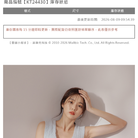
内容についての説明はいたしかねます。
5.商品受け取り時のお支払いは不要です。商品を確かめてから、SMSまた
付款後全家取貨
はアプリの通知に従って、4大コンビニ、またはATM/オンラインバンキン
グでお支払いください。
配送毎にNT$60、NT$1,600以上で送料無料
【支払い方法の説明】
1. 分割払いの金額は電信請求書に統合されず、「OP Pay Later」は毎月の
代金納付期限は最短で 14 日以内ですので、ご注意ください。AFTEE アプ
已關閉，請勿下單
締め日後に支払いリマインダーのSMSを送信します。
リをダウンロードして AFTEE 会員になるとお支払い期限を最長 45 日以内
2. SMSのリンクを通じて請求書を開いた後、「コンビニバーコード／台湾
配送毎にNT$10,000
まで延長できます。
大直営店舗／銀行振込／街口支払い／iPASS MONEY」などのチャネルで
支払いを選択できます。
已關閉，請勿下單(付取)
お支払期限は、ショップが請求した期日と、AFTEEで延長できる日数をも
とに計算されます。AFTEEで注文すると、商品を受け取るまで支払い期限
配送毎にNT$10,000
【注意事項】
を延長できますが、商品を期限内に受け取れない場合があります（例：予
1. 本サービスは「台湾大哥大株式会社」（以下「当社」といいます）によ
約商品や商品到着日が比較的遅い商品）。そのため、商品到着の有無に関
7-11取貨付款
って提供され、ユーザーが取引時に本サービスを通じて商品やサービスを
わらず、AFTEEで指定された期限内にお支払いください。
購入できるようにし、店舗が売買／分割払い売買の債権を当社に譲渡した
配送毎にNT$60、NT$1,800以上で送料無料
後、契約に基づいて当社の請求書で帳款を支払うことになります。
二、支払い限度額
2. 「OP Pay Later」を利用する契約関係の目的から、店舗はあなたの個人
付款後7-11取貨
1.初回 AFTEEを ご利用の際に、認証結果及び当社の審査の結果に基づ
情報（名前、電話または住所を含む）を台湾大哥大に提供し、収集、処理
き、限度額が設定されます。
配送毎にNT$60、NT$1,600以上で送料無料
および利用するために、当社があなた本人と分割請求書に必要な情報の確
2.決済金額は最低NT$20です。
認、照合および修正を行います。
3.現在、台湾の会員のみご利用いただけます。
宅配
3. 完全なユーザーサービス規約については、以下のリンクを参照してくだ
さい：
https://oppay.tw/userRule
三、利用規約「AFTEE代金後払い」（以下当サービスという）はネットプ
配送毎にNT$100、NT$2,500以上で送料無料
ロテクションズ（以下 AFTEE という）が提供し、AFTEEが代金を徴収し
ます。当サービスご利用の際に提供しなければならない個人情報（注文者
國家/地區配送
送料を確認
の氏名、電話番号、受取人の氏名、電話番号、受取人住所を含むがこれに