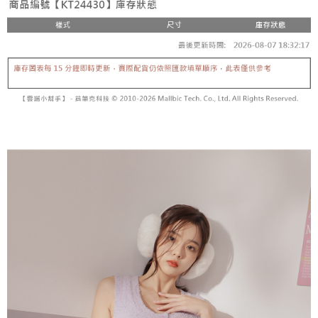
5. 收到商品當下無需繳費，確認無誤後，請再利用繳費通知簡訊或AFTEE
1. 分期款项不并入电信账单，“大哥付你分期”于每月结算日后寄送缴费提醒
APP於四大便利商店‧ATM/網銀等方式進行付款。
短信。
付款後全家取貨
2. 通过短信链接打开账单后，可选择 “超商条码／台湾大直营门市／银行转
請留意繳費期限為 14 天。唯有下載 AFTEE App 成為 AFTEE 會員者方能享
每笔NT$60，满NT$1,600(含以上)免运费
账／街口支付／iPASS MONEY”等通路缴费。
有最長 45 天內付款之服務。
已關閉，請勿下單
【注意事项】
繳費期限，為商家向您請款的時間，再加上使用AFTEE可延長的天數所計算
1. 本服务系由 “台湾大哥大股份有限公司”所提供，让用户于交易时，得通过
每笔NT$10,000
出。使用AFTEE下訂可以延長您收到商品前的繳費天數，但無法保證一定能
本服务购买商品或服务，并由商店将买卖／分期付款买卖价金债权让与本公
夠在期限內收到商品(例如:預購商品或預計到貨時間較長者)。因此無論收到
司后，依约使用本公司账单缴交账款。
已關閉，請勿下單(付取)
商品與否，仍需要請您在AFTEE規定的時間內完成繳費。
2. 基于同意付款使用 “大哥付你分期”之契约关系目的，商店将以您的个人资
每笔NT$10,000
料（包含姓名、电话或地址）提供予台湾大哥大进项收集、处理及利用，由
二、付款限制
台湾大哥大与本人进行分期账单所需资料之确认、核对及更正。
1. 初次使用 AFTEE 時，將依認證結果及本公司審查結果，核予每個人不同
7-11取貨付款
3. 完整用户服务条款，请详阅以下链接：
https://oppay.tw/userRule
之上限額度
2. 結帳金額須大於NT$30
每笔NT$60，满NT$1,800(含以上)免运费
3. 目前僅支援台灣會員
付款後7-11取貨
三、聲明條款
每笔NT$60，满NT$1,600(含以上)免运费
「AFTEE先享後付」(下稱本服務)乃由恩沛科技股份有限公司(下稱 AFTEE )
所提供，並由 AFTEE 向您收取款項。因使用本服務所須提供之個人資料(包
宅配
含但不限於訂購人姓名、電話，收件人姓名、電話、收件地址)，將交付予
AFTEE 於本服務必要服務範圍內運用。關於 AFTEE 對於個人資料之蒐集、
每笔NT$100，满NT$2,500(含以上)免运费
處理、利用，詳參 AFTEE 官網之『個人資料蒐集、處理及利用告知聲明』
（
https://aftee.tw/privacypolicy/
）。
國家/地區配送
查看运费