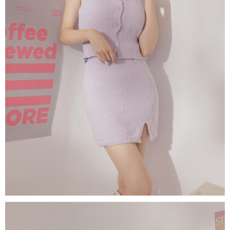
若款項超過繳費期限，將根據當次的金額加收年利率 16% 的逾期滯納金。
未成年的使用者，請事先徵得法定代理人或監護人之同意方可使用
AFTEE。
若您對於個人資料之處理、利用有任何疑問，或欲行使相關法律權利，請聯
繫恩沛科技股份有限公司。若您不同意我們將上開所示之個人資料，連同必
要之購買訂單資訊提供予 AFTEE ，或讓 AFTEE 蒐集處理利用您的個人資
料，請勿選用本服務。