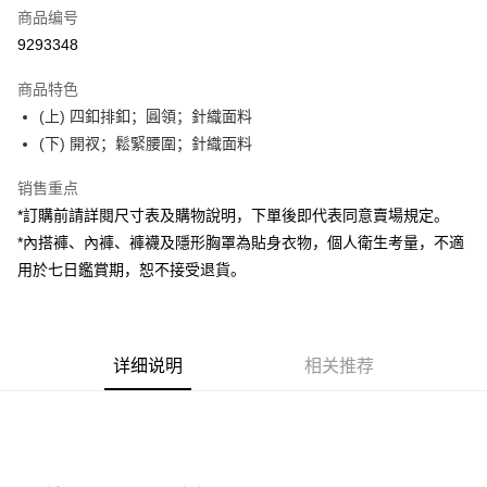
商品编号
超商取货付款
9293348
LINE Pay
商品特色
Apple Pay
(上) 四釦排釦；圓領；針織面料
(下) 開衩；鬆緊腰圍；針織面料
街口支付
销售重点
Google Pay
*訂購前請詳閱尺寸表及購物說明，下單後即代表同意賣場規定。
大哥付你分期
*內搭褲、內褲、褲襪及隱形胸罩為貼身衣物，個人衛生考量，不適
相关说明
用於七日鑑賞期，恕不接受退貨。
【大哥付你分期使用说明】
AFTEE先享后付
1. 本服务由台湾大哥大提供，电信用户可立即使用无须另外申请。（限个人
月租型门号，不开放公司户及预付卡使用）
相关说明
2. 付款方式选择 “大哥付你分期”，订单成立后会自动跳转到大哥付的交易流
一、關於 AFTEE先享後付
程，验证手机门号后，选择欲分期的期数、缴款截止日，确认付款后即完成
详细说明
相关推荐
ATM付款
1. 於付款方式選擇AFTEE先享後付，將跳出AFTEE先享後付手機驗證視
交易。
窗。
3. 实际核准额度、可分期数及费用金额请依后续交易确认页面所载为准。
2. 進行簡訊驗證之後，即可完成結帳手續。
运送方式
4. 订单成立30分钟内，如未前往确认交易或遇审核未通过，订单将自动取
3. 訂單確認後不需事先繳費，商品會配送至您的指定地址。
消。如遇 “转专审核”未通过状况，表示未达系统评分，恕无法说明评估内
4. 下訂完成後，您的手機會收到一封繳費通知簡訊，APP會員則會收到
全家取貨付款
容。
AFTEE APP推播通知。
【缴款方式说明】
每笔NT$60，满NT$1,800(含以上)免运费