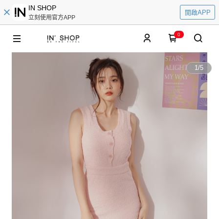
IN SHOP
開啟APP
立刻使用官方APP
0
1
/
5