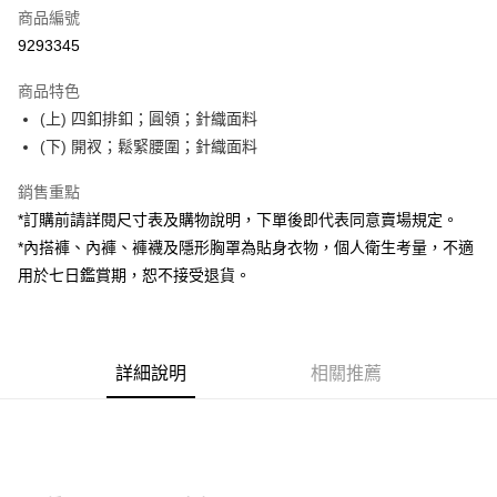
商品編號
超商取貨付款
9293345
LINE Pay
商品特色
Apple Pay
(上) 四釦排釦；圓領；針織面料
(下) 開衩；鬆緊腰圍；針織面料
街口支付
銷售重點
Google Pay
*訂購前請詳閱尺寸表及購物說明，下單後即代表同意賣場規定。
大哥付你分期
*內搭褲、內褲、褲襪及隱形胸罩為貼身衣物，個人衛生考量，不適
相關說明
用於七日鑑賞期，恕不接受退貨。
【大哥付你分期使用說明】
AFTEE先享後付
1.本服務由台灣大哥大提供，台灣大哥大用戶可立即使用無須另外申請。
2.付款方式選擇「大哥付你分期」，訂單成立後會自動跳轉到大哥付的交易
相關說明
流程，驗證手機門號後，選擇欲分期的期數、繳款截止日，確認付款後即完
【關於「AFTEE先享後付」】
成交易。
詳細說明
相關推薦
ATM付款
AFTEE先享後付是「在收到商品之後才付款」的支付方式。 讓您購物簡單
3.實際核准額度、可分期數及費用金額請依後續交易確認頁面所載為準。
便利好安心！
4.訂單成立30分鐘內，如未前往確認交易或遇審核未通過，訂單將自動取
１．簡單：不需註冊會員、不需綁卡、不需儲值。
運送方式
消。如遇「轉專審核」未通過狀況，表示未達大哥付你分期系統評分，恕無
２．便利：只要手機號碼，簡訊認證，即可結帳。
法說明評估內容。
３．安心：先確認商品／服務後，再付款。
全家取貨付款
【繳款方式說明】
1.分期款項不併入電信帳單，「大哥付你分期」於每月結算日後寄送繳費提
每筆NT$60，滿NT$1,800(含以上)免運費