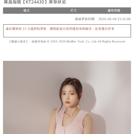
【「AFTEE先享後付」結帳流程】
醒簡訊。
１．於結帳方式選擇「AFTEE先享後付」後，將跳轉至「AFTEE先享後付」
2.透過簡訊連結打開帳單後，可選擇「超商條碼／台灣大直營門市／銀行轉
付款後全家取貨
結帳頁面，進行簡訊認證並確認金額後，即可完成結帳。
帳／街口支付／iPASS MONEY」等通路繳費。
２．訂單成立數日內，您將收到繳費通知簡訊。
每筆NT$60，滿NT$1,600(含以上)免運費
３．收到繳費通知簡訊後14天內，點擊此簡訊中的連結，可透過四大超商／
【注意事項】
ATM／網路銀行／等多元方式進行付款，方視為交易完成。
已關閉，請勿下單
1.本服務係由「台灣大哥大股份有限公司」（以下簡稱本公司）所提供，讓
※ 請注意：結帳手續完成當下不需立刻繳費，但若您需要取消訂單，請聯絡
用戶於交易時，得透過本服務購買商品或服務，並由商店將買賣／分期付款
每筆NT$10,000
購買商品的店家。未經商家同意取消之訂單仍視為有效，需透過AFTEE先享
買賣價金債權讓與本公司後，依約使用本公司帳單繳交帳款。
後付繳納相關費用。
2.基於同意付款使用「大哥付你分期」之契約關係目的，商店將以您的個人
已關閉，請勿下單(付取)
※ 交易是否成功請以「AFTEE先享後付 」之結帳頁面顯示為準，若有關於
資料（包含姓名、電話或地址）提供予台灣大哥大進項蒐集、處理及利用，
是否繳費成功／繳費後需取消欲退款等相關疑問，請聯繫「AFTEE先享後付
每筆NT$10,000
由本公司與您本人進行分期帳單所需資料之確認、核對及更正。
客戶支援中心」
https://netprotections.freshdesk.com/support/home
3.完整用戶服務條款，請詳閱以下連結：
https://oppay.tw/userRule
7-11取貨付款
【注意事項】
１．透過由恩沛科技股份有限公司提供之「AFTEE先享後付」服務完成之交
每筆NT$60，滿NT$1,800(含以上)免運費
易，需依本服務之必要範圍內提供個人資料，並將交易相關給付款項請求債
權轉讓予恩沛科技股份有限公司。
付款後7-11取貨
２．關於個人資料處理事宜，請瀏覽以下網址：
每筆NT$60，滿NT$1,600(含以上)免運費
https://aftee.tw/terms/#terms3
３．未成年的使用者請事先徵得法定代理人或監護人之同意方可使用
宅配
「AFTEE先享後付」，若未經同意申辦者引起之損失，本公司不負相關責
任。
每筆NT$100，滿NT$2,500(含以上)免運費
４．使用「AFTEE先享後付」時，將依據個別帳號之用戶狀況，依本公司即
時審查核予不同之上限額度；若仍有額度不足之情形，本公司將視審查結果
國家/地區配送
查看運費
請求用戶進行身份認證。