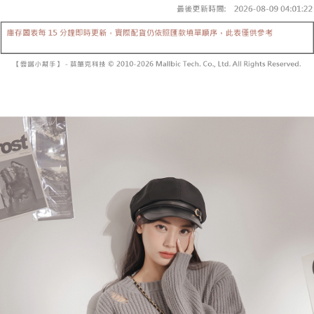
【「AFTEE先享後付」結帳流程】
醒簡訊。
１．於結帳方式選擇「AFTEE先享後付」後，將跳轉至「AFTEE先享後付」
2.透過簡訊連結打開帳單後，可選擇「超商條碼／台灣大直營門市／銀行轉
付款後全家取貨
結帳頁面，進行簡訊認證並確認金額後，即可完成結帳。
帳／街口支付／iPASS MONEY」等通路繳費。
２．訂單成立數日內，您將收到繳費通知簡訊。
每筆NT$60，滿NT$1,600(含以上)免運費
３．收到繳費通知簡訊後14天內，點擊此簡訊中的連結，可透過四大超商／
【注意事項】
ATM／網路銀行／等多元方式進行付款，方視為交易完成。
已關閉，請勿下單
1.本服務係由「台灣大哥大股份有限公司」（以下簡稱本公司）所提供，讓
※ 請注意：結帳手續完成當下不需立刻繳費，但若您需要取消訂單，請聯絡
用戶於交易時，得透過本服務購買商品或服務，並由商店將買賣／分期付款
每筆NT$10,000
購買商品的店家。未經商家同意取消之訂單仍視為有效，需透過AFTEE先享
買賣價金債權讓與本公司後，依約使用本公司帳單繳交帳款。
後付繳納相關費用。
2.基於同意付款使用「大哥付你分期」之契約關係目的，商店將以您的個人
已關閉，請勿下單(付取)
※ 交易是否成功請以「AFTEE先享後付 」之結帳頁面顯示為準，若有關於
資料（包含姓名、電話或地址）提供予台灣大哥大進項蒐集、處理及利用，
是否繳費成功／繳費後需取消欲退款等相關疑問，請聯繫「AFTEE先享後付
每筆NT$10,000
由本公司與您本人進行分期帳單所需資料之確認、核對及更正。
客戶支援中心」
https://netprotections.freshdesk.com/support/home
3.完整用戶服務條款，請詳閱以下連結：
https://oppay.tw/userRule
7-11取貨付款
【注意事項】
１．透過由恩沛科技股份有限公司提供之「AFTEE先享後付」服務完成之交
每筆NT$60，滿NT$1,800(含以上)免運費
易，需依本服務之必要範圍內提供個人資料，並將交易相關給付款項請求債
權轉讓予恩沛科技股份有限公司。
付款後7-11取貨
２．關於個人資料處理事宜，請瀏覽以下網址：
每筆NT$60，滿NT$1,600(含以上)免運費
https://aftee.tw/terms/#terms3
３．未成年的使用者請事先徵得法定代理人或監護人之同意方可使用
宅配
「AFTEE先享後付」，若未經同意申辦者引起之損失，本公司不負相關責
任。
每筆NT$100，滿NT$2,500(含以上)免運費
４．使用「AFTEE先享後付」時，將依據個別帳號之用戶狀況，依本公司即
時審查核予不同之上限額度；若仍有額度不足之情形，本公司將視審查結果
國家/地區配送
查看運費
請求用戶進行身份認證。