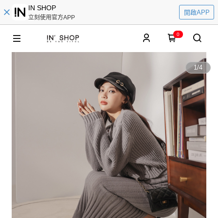
IN SHOP
開啟APP
立刻使用官方APP
0
1
/
4