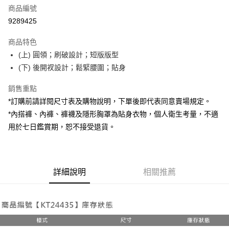
商品編號
超商取貨付款
9289425
LINE Pay
商品特色
Apple Pay
(上) 圓領；刷破設計；短版版型
(下) 後開衩設計；鬆緊腰圍；貼身
街口支付
銷售重點
Google Pay
*訂購前請詳閱尺寸表及購物說明，下單後即代表同意賣場規定。
大哥付你分期
*內搭褲、內褲、褲襪及隱形胸罩為貼身衣物，個人衛生考量，不適
相關說明
用於七日鑑賞期，恕不接受退貨。
【大哥付你分期使用說明】
AFTEE先享後付
1.本服務由台灣大哥大提供，台灣大哥大用戶可立即使用無須另外申請。
2.付款方式選擇「大哥付你分期」，訂單成立後會自動跳轉到大哥付的交易
相關說明
流程，驗證手機門號後，選擇欲分期的期數、繳款截止日，確認付款後即完
【關於「AFTEE先享後付」】
成交易。
詳細說明
相關推薦
ATM付款
AFTEE先享後付是「在收到商品之後才付款」的支付方式。 讓您購物簡單
3.實際核准額度、可分期數及費用金額請依後續交易確認頁面所載為準。
便利好安心！
4.訂單成立30分鐘內，如未前往確認交易或遇審核未通過，訂單將自動取
１．簡單：不需註冊會員、不需綁卡、不需儲值。
運送方式
消。如遇「轉專審核」未通過狀況，表示未達大哥付你分期系統評分，恕無
２．便利：只要手機號碼，簡訊認證，即可結帳。
法說明評估內容。
３．安心：先確認商品／服務後，再付款。
全家取貨付款
【繳款方式說明】
1.分期款項不併入電信帳單，「大哥付你分期」於每月結算日後寄送繳費提
每筆NT$60，滿NT$1,800(含以上)免運費