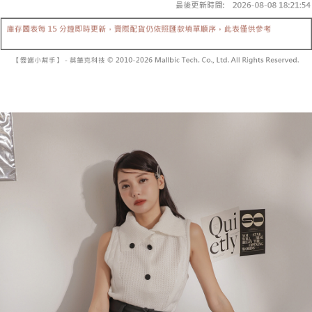
【「AFTEE先享後付」結帳流程】
醒簡訊。
１．於結帳方式選擇「AFTEE先享後付」後，將跳轉至「AFTEE先享後付」
2.透過簡訊連結打開帳單後，可選擇「超商條碼／台灣大直營門市／銀行轉
付款後全家取貨
結帳頁面，進行簡訊認證並確認金額後，即可完成結帳。
帳／街口支付／iPASS MONEY」等通路繳費。
２．訂單成立數日內，您將收到繳費通知簡訊。
每筆NT$60，滿NT$1,600(含以上)免運費
３．收到繳費通知簡訊後14天內，點擊此簡訊中的連結，可透過四大超商／
【注意事項】
ATM／網路銀行／等多元方式進行付款，方視為交易完成。
已關閉，請勿下單
1.本服務係由「台灣大哥大股份有限公司」（以下簡稱本公司）所提供，讓
※ 請注意：結帳手續完成當下不需立刻繳費，但若您需要取消訂單，請聯絡
用戶於交易時，得透過本服務購買商品或服務，並由商店將買賣／分期付款
每筆NT$10,000
購買商品的店家。未經商家同意取消之訂單仍視為有效，需透過AFTEE先享
買賣價金債權讓與本公司後，依約使用本公司帳單繳交帳款。
後付繳納相關費用。
2.基於同意付款使用「大哥付你分期」之契約關係目的，商店將以您的個人
已關閉，請勿下單(付取)
※ 交易是否成功請以「AFTEE先享後付 」之結帳頁面顯示為準，若有關於
資料（包含姓名、電話或地址）提供予台灣大哥大進項蒐集、處理及利用，
是否繳費成功／繳費後需取消欲退款等相關疑問，請聯繫「AFTEE先享後付
每筆NT$10,000
由本公司與您本人進行分期帳單所需資料之確認、核對及更正。
客戶支援中心」
https://netprotections.freshdesk.com/support/home
3.完整用戶服務條款，請詳閱以下連結：
https://oppay.tw/userRule
7-11取貨付款
【注意事項】
１．透過由恩沛科技股份有限公司提供之「AFTEE先享後付」服務完成之交
每筆NT$60，滿NT$1,800(含以上)免運費
易，需依本服務之必要範圍內提供個人資料，並將交易相關給付款項請求債
權轉讓予恩沛科技股份有限公司。
付款後7-11取貨
２．關於個人資料處理事宜，請瀏覽以下網址：
每筆NT$60，滿NT$1,600(含以上)免運費
https://aftee.tw/terms/#terms3
３．未成年的使用者請事先徵得法定代理人或監護人之同意方可使用
宅配
「AFTEE先享後付」，若未經同意申辦者引起之損失，本公司不負相關責
任。
每筆NT$100，滿NT$2,500(含以上)免運費
４．使用「AFTEE先享後付」時，將依據個別帳號之用戶狀況，依本公司即
時審查核予不同之上限額度；若仍有額度不足之情形，本公司將視審查結果
國家/地區配送
查看運費
請求用戶進行身份認證。