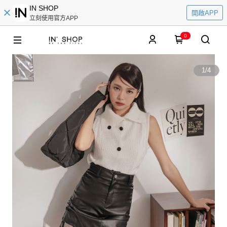
IN SHOP
開啟APP
立刻使用官方APP
0
1
/
4