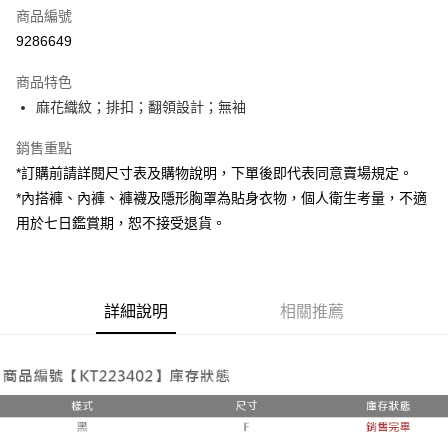
商品編號
超商取貨付款
9286649
LINE Pay
商品特色
Apple Pay
麻花織紋；排扣；翻領設計；無袖
街口支付
銷售重點
*訂購前請詳閱尺寸表及購物說明，下單後即代表同意賣場規定。
Google Pay
*內搭褲、內褲、褲襪及隱形胸罩為貼身衣物，個人衛生考量，不適
大哥付你分期
用於七日鑑賞期，恕不接受退貨。
相關說明
【大哥付你分期使用說明】
AFTEE先享後付
1.本服務由台灣大哥大提供，台灣大哥大用戶可立即使用無須另外申請。
2.付款方式選擇「大哥付你分期」，訂單成立後會自動跳轉到大哥付的交易
相關說明
詳細說明
相關推薦
流程，驗證手機門號後，選擇欲分期的期數、繳款截止日，確認付款後即完
【關於「AFTEE先享後付」】
成交易。
ATM付款
AFTEE先享後付是「在收到商品之後才付款」的支付方式。 讓您購物簡單
3.實際核准額度、可分期數及費用金額請依後續交易確認頁面所載為準。
便利好安心！
4.訂單成立30分鐘內，如未前往確認交易或遇審核未通過，訂單將自動取
１．簡單：不需註冊會員、不需綁卡、不需儲值。
運送方式
消。如遇「轉專審核」未通過狀況，表示未達大哥付你分期系統評分，恕無
２．便利：只要手機號碼，簡訊認證，即可結帳。
法說明評估內容。
３．安心：先確認商品／服務後，再付款。
全家取貨付款
【繳款方式說明】
1.分期款項不併入電信帳單，「大哥付你分期」於每月結算日後寄送繳費提
每筆NT$60，滿NT$1,800(含以上)免運費