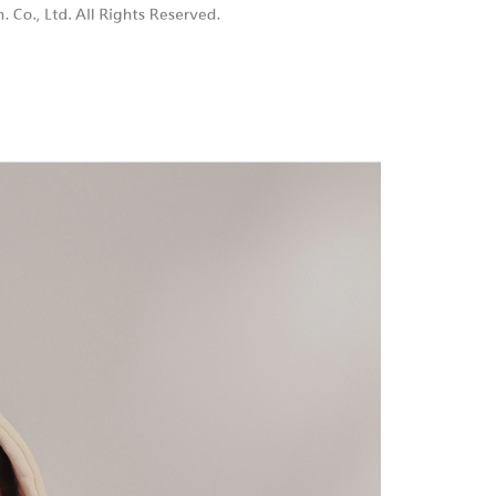
付款
恩沛科技股份有限公司提供之「AFTEE先享後付」服務完成之
依本服務之必要範圍內提供個人資料，並將交易相關給付款項請
0，滿NT$1,800(含以上)免運費
讓予恩沛科技股份有限公司。
個人資料處理事宜，請瀏覽以下網址：
1取貨
ee.tw/terms/#terms3
0，滿NT$1,600(含以上)免運費
年的使用者請事先徵得法定代理人或監護人之同意方可使用
E先享後付」，若未經同意申辦者引起之損失，本公司不負相關責
AFTEE先享後付」時，將依據個別帳號之用戶狀況，依本公司
00，滿NT$2,500(含以上)免運費
核予不同之上限額度；若仍有額度不足之情形，本公司將視審查
用戶進行身份認證。
配送
查看運費
一人註冊多個帳號或使用他人資訊註冊。若發現惡意使用之情
科技股份有限公司將有權停止該用戶之使用額度並採取法律行