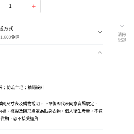
送方式
清除
1,600免運
紀錄
次付款
付款
搭；仿羔羊毛；抽繩設計
請詳閱尺寸表及購物說明，下單後即代表同意賣場規定。
、內褲、褲襪及隱形胸罩為貼身衣物，個人衛生考量，不適
鑑賞期，恕不接受退貨。
y
分期