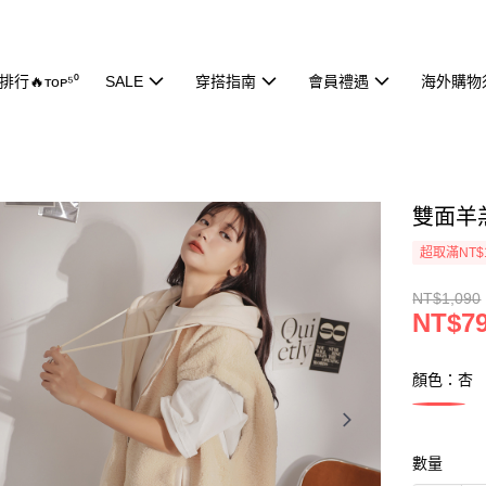
行🔥ᴛᴏᴘ⁵⁰
SALE
穿搭指南
會員禮遇
海外購物
雙面羊羔
超取滿NT$
NT$1,090
NT$7
顏色：杏
數量