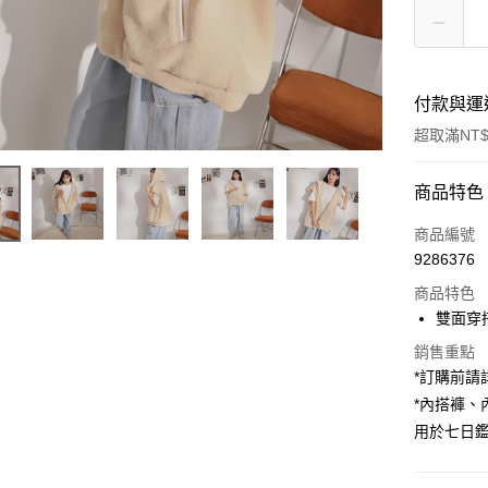
付款與運
超取滿NT$
付款方式
商品特色
信用卡一
商品編號
9286376
超商取貨
商品特色
LINE Pay
雙面穿
Apple Pay
銷售重點
*訂購前
街口支付
*內搭褲
用於七日
Google Pa
大哥付你