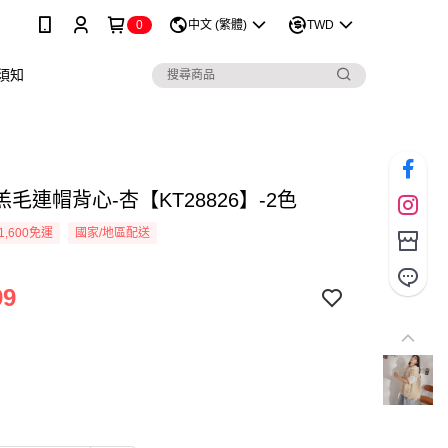
0
中文 (繁體)
TWD
須知
毛連帽背心-杏【KT28826】-2色
1,600免運
國家/地區配送
99