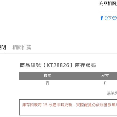
相關說明
商品相關分
【大哥付
AFTEE先
1.本服務
人氣商品
2.付款方
相關說明
分享
流程，驗
【外著】
【關於「A
ATM付款
完成交易
AFTEE
3.實際核
便利好安
4.訂單成
１．簡單
消。如遇
２．便利
運送方式
無法說明
３．安心
說明
相關推薦
【繳款方
全家取貨
1.分期款
【「AFT
醒簡訊。
每筆NT$6
１．於結帳
2.透過簡
付」結帳
帳／街口支
付款後全
２．訂單
３．收到繳
每筆NT$6
【注意事
／ATM／
1.本服務
※ 請注意
已關閉，
用戶於交
絡購買商品
款買賣價
先享後付
每筆NT$10
2.基於同
※ 交易是
資料（包
是否繳費成
已關閉，請
用，由本
付客戶支
每筆NT$10
3.完整用
【注意事