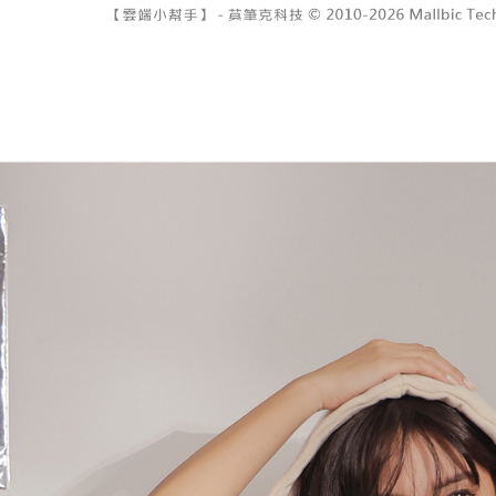
7-11取貨
１．透過由
交易，需
每筆NT$6
求債權轉
２．關於
付款後7-1
https://aft
每筆NT$6
３．未成
「AFTE
宅配
任。
４．使用「
每筆NT$1
即時審查
結果請求
國家/地區
５．嚴禁
形，恩沛
動。