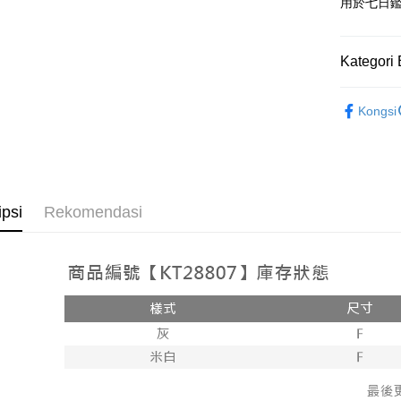
Google Pa
用於七日
OP Pay La
Deskripsi
Kategori 
[Terma Pe
AFTEE
Rekomenda
Perkhidmat
Deskripsi
Kongsi
pengguna 
Pertama, 
【外著】
Pemindah
Kemudian
Jika anda 
1. Dengan
akan menga
pengesaha
Later sele
2. Anda b
Pilihan 
mudah alih
3. Tiada b
ipsi
Rekomendasi
akhir pemb
dihantar k
全家取貨
pembayara
4. Setela
NT$60/pes
manakala a
Had kredit
AFTEE.
NT$1,800 
yang diken
5. Tiada b
pada hala
pembayara
付款後全
dalam tal
NT$60/pes
Jika trans
aplikasi A
dibuat, at
NT$1,600 
akan dibat
Sila ambil
peringkat 
bagaimanap
已關閉，
tidak dipe
dan mendaf