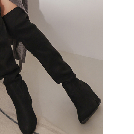
gan Kaedah Pembayaran】
ran ansuran tidak digabungkan dalam bil telekomunikasi,
an Ansuran Gogo" akan menghantar SMS peringatan
 selepas tarikh penyelesaian bulanan.
 pautan SMS untuk membuka bil, anda boleh memilih untuk
elalui "Kod bar kedai serbaneka / Kedai rasmi Taiwan
Pemindahan bank / Pembayaran J街口 / iPASS MONEY" dan
n.
nting】
matan ini disediakan oleh "Taiwan Mobile Co., Ltd." untuk
an pengguna membeli produk atau perkhidmatan melalui
an ini semasa transaksi, dan kedai akan menyerahkan hak
arga jual/beli ansuran kepada syarikat ini untuk membayar bil
n bil syarikat ini.
arkan tujuan kontrak persetujuan pembayaran menggunakan
an Ansuran Gogo", kedai akan memberikan maklumat
nda (termasuk nama, telefon atau alamat) kepada Taiwan
tuk pengumpulan, pemprosesan dan penggunaan, untuk
, semakan dan pembetulan data yang diperlukan untuk bil
eh Taiwan Mobile.
ca syarat perkhidmatan pengguna secara lengkap melalui
kut: https://oppay.tw/userRule