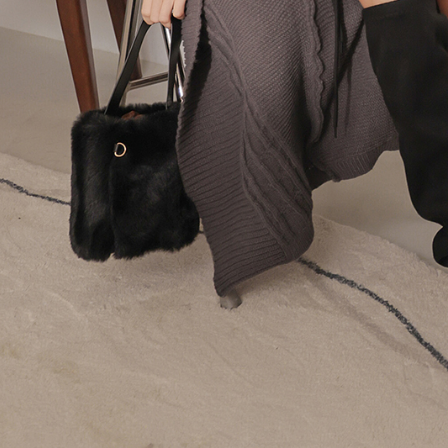
【Peneran
1. Pembaya
"Pembayar
pembayaran
2. Melalui
membayar m
Mobile / 
saluran lai
【Nota Pe
1. Perkhid
membolehk
perkhidmat
tuntutan h
menggunaka
2. Berdas
"Pembayar
peribadi a
Mobile un
pengesahan
ansuran ol
3. Sila ba
pautan beri