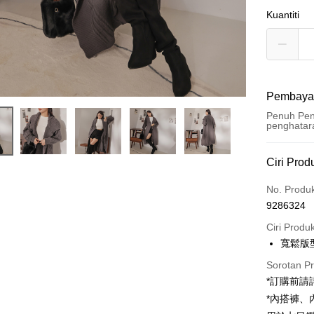
Kuantiti
Pembaya
Penuh Pen
penghatar
Kaedah 
Ciri Prod
Kad Kredi
No. Produ
9286324
Pengambil
Ciri Produ
LINE Pay
寬鬆版
Apple Pay
Sorotan P
*訂購前
JKOPAY
*內搭褲