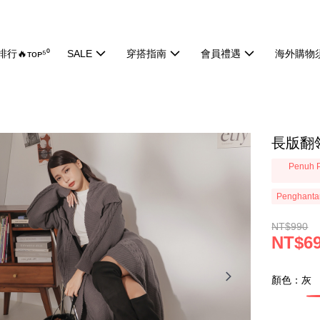
行🔥ᴛᴏᴘ⁵⁰
SALE
穿搭指南
會員禮遇
海外購物
長版翻領
Penuh P
Penghanta
NT$990
NT$6
顏色：灰