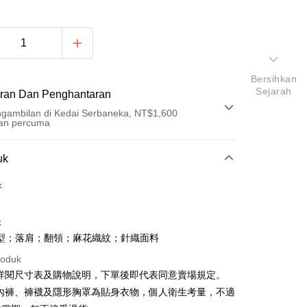
Bersihkan
Sejarah
ran Dan Penghantaran
gambilan di Kedai Serbaneka, NT$1,600
an percuma
Pembayaran
uk
t (Bayaran Penuh)
k
an di Kedai Serbaneka
k
型；落肩；翻領；麻花織紋；針織面料
roduk
請詳閱尺寸表及購物說明，下單後即代表同意賣場規定。
、內褲、褲襪及隱形胸罩為貼身衣物，個人衛生考量，不適