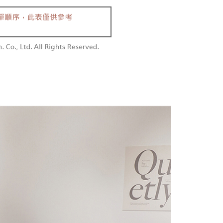
0/pesanan
n sehingga 45 hari.
embayaran]
勿下單(付取)
mbayaran dikira dari masa kedai meminta pembayaran anda,
 ansuran melalui OP Pay Later akan dibilkan secara
engan bilangan hari yang boleh dilanjutkan oleh AFTEE.
0/pesanan
 dan tidak termasuk dalam bil telekom anda. SMS peringatan
h melanjutkan tempoh pembayaran anda sebelum anda
 akan dihantar selepas kitaran bil bulanan.
pesanan. Walau bagaimanapun, tiada jaminan bahawa anda
付款
erima pesanan anda semasa tempoh pembayaran (cth.:
anan | Penghantaran percuma untuk pesanan
ngakses bil melalui pautan dalam SMS, anda boleh
apesanan atau produk yang mungkin mengambil masa yang
kan pembayaran anda melalui salah satu saluran berikut:
 untuk dihantar). Oleh itu, anda dikehendaki membuat
atau lebih
dai serbaneka, kedai runcit Taiwan Mobile, pemindahan bank,
n kepada AFTEE dalam tempoh sama ada anda menerima
tau iPASS MONEY.
1取貨
anan | Penghantaran percuma untuk pesanan
ing]
katan Pembayaran
yang diperakui untuk pengguna kali pertama boleh sehingga
atau lebih
n ini disediakan oleh Taiwan Mobile Co., Ltd. (“Syarikat”),
 Amaun diperakui sebenar yang diluluskan akan
olehkan pelanggan membeli barangan atau perkhidmatan
n keputusan pensijilan dan semakan oleh AFTEE.
rkhidmatan ini pada masa transaksi. Hasil daripada
erbelanjaan minimum mestilah lebih besar daripada NT$20.
sanan | Penghantaran percuma untuk pesanan
 atau pembayaran ansuran akan dipindahkan oleh peniaga
sa ini hanya tersedia untuk ahli Taiwan.
arikat, dan pelanggan hendaklah membuat pembayaran
atau lebih
erjanjian menggunakan sistem bil Syarikat.
arat Perkhidmatan
tan AFTEE Beli Sekarang Bayar Kemudian disediakan oleh
配送
Kadar Penghantaran
nuhi hubungan kontrak yang terjalin melalui persetujuan
, Inc. dan AFTEE akan membuat bil kepada pengguna. AFTEE
n OP Pay Later, peniaga akan memberikan maklumat
gunakan data peribadi yang dikumpul (termasuk nama
nda (termasuk nama, nombor telefon, atau alamat) kepada
o. telefon, nama penerima, no. telefon, alamat penerima)
bagi tujuan pengumpulan, pemprosesan dan penggunaan data
gunaan perkhidmatan. Sila rujuk kepada "Penyata