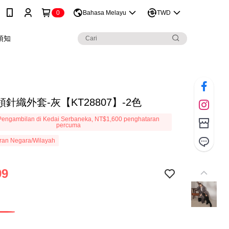
0
Bahasa Melayu
TWD
須知
針織外套-灰【KT28807】-2色
engambilan di Kedai Serbaneka, NT$1,600 penghataran
percuma
ran Negara/Wilayah
99