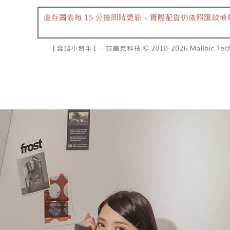
NT$10,00
pembayara
[Arahan P
已關閉，請
Tempoh pe
Pembayaran
ditambah d
NT$10,00
berasingan
Anda bole
pembayaran
menerima 
7-11取貨
boleh men
NT$60/pes
Selepas me
produk pr
menyelesai
lebih lama
NT$1,800 
kod bar ke
pembayara
JKOPay, a
pesanan.
付款後7-1
NT$60/pes
[Nota Pent
Kedua, Se
1. Jumlah 
NT$1,600 
Perkhidmata
NT$10,000.
yang memb
berdasarka
宅配
melalui pe
2. Amaun p
NT$100/pe
pembelian
3. Pada ma
kepada Sy
NT$2,500 
mengikut p
Ketiga, Sy
Perkhidma
國家/地區
Untuk meme
NP Taiwan
penggunaa
akan meng
peribadi a
pembeli, n
Syarikat 
untuk peng