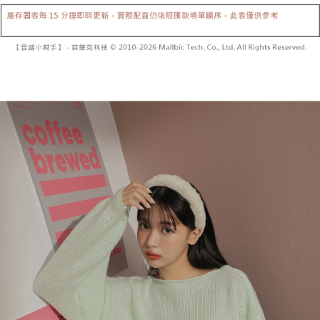
内容についての説明はいたしかねます。
5.商品受け取り時のお支払いは不要です。商品を確かめてから、SMSまた
付款後全家取貨
はアプリの通知に従って、4大コンビニ、またはATM/オンラインバンキン
グでお支払いください。
配送毎にNT$60、NT$1,600以上で送料無料
【支払い方法の説明】
1. 分割払いの金額は電信請求書に統合されず、「OP Pay Later」は毎月の
代金納付期限は最短で 14 日以内ですので、ご注意ください。AFTEE アプ
已關閉，請勿下單
締め日後に支払いリマインダーのSMSを送信します。
リをダウンロードして AFTEE 会員になるとお支払い期限を最長 45 日以内
2. SMSのリンクを通じて請求書を開いた後、「コンビニバーコード／台湾
配送毎にNT$10,000
まで延長できます。
大直営店舗／銀行振込／街口支払い／iPASS MONEY」などのチャネルで
支払いを選択できます。
已關閉，請勿下單(付取)
お支払期限は、ショップが請求した期日と、AFTEEで延長できる日数をも
とに計算されます。AFTEEで注文すると、商品を受け取るまで支払い期限
配送毎にNT$10,000
【注意事項】
を延長できますが、商品を期限内に受け取れない場合があります（例：予
1. 本サービスは「台湾大哥大株式会社」（以下「当社」といいます）によ
約商品や商品到着日が比較的遅い商品）。そのため、商品到着の有無に関
7-11取貨付款
って提供され、ユーザーが取引時に本サービスを通じて商品やサービスを
わらず、AFTEEで指定された期限内にお支払いください。
購入できるようにし、店舗が売買／分割払い売買の債権を当社に譲渡した
配送毎にNT$60、NT$1,800以上で送料無料
後、契約に基づいて当社の請求書で帳款を支払うことになります。
二、支払い限度額
2. 「OP Pay Later」を利用する契約関係の目的から、店舗はあなたの個人
付款後7-11取貨
1.初回 AFTEEを ご利用の際に、認証結果及び当社の審査の結果に基づ
情報（名前、電話または住所を含む）を台湾大哥大に提供し、収集、処理
き、限度額が設定されます。
配送毎にNT$60、NT$1,600以上で送料無料
および利用するために、当社があなた本人と分割請求書に必要な情報の確
2.決済金額は最低NT$20です。
認、照合および修正を行います。
3.現在、台湾の会員のみご利用いただけます。
宅配
3. 完全なユーザーサービス規約については、以下のリンクを参照してくだ
さい：
https://oppay.tw/userRule
三、利用規約「AFTEE代金後払い」（以下当サービスという）はネットプ
配送毎にNT$100、NT$2,500以上で送料無料
ロテクションズ（以下 AFTEE という）が提供し、AFTEEが代金を徴収し
ます。当サービスご利用の際に提供しなければならない個人情報（注文者
國家/地區配送
送料を確認
の氏名、電話番号、受取人の氏名、電話番号、受取人住所を含むがこれに