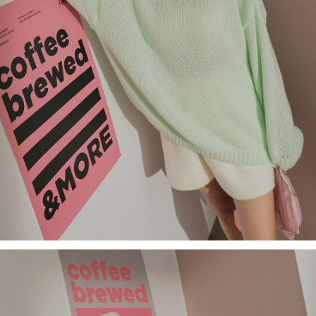
限らない）は、AFTEEに渡され当サービスで必要な範囲内で利用されま
す。AFTEEの個人情報の収集、処理、利用について、詳細はAFTEE公式ホ
ームページの『個人情報の収集、処理及び利用に関する声明』をご参照く
ださい（
https://aftee.tw/privacypolicy/
）。
AFTEEの初回ご利用の際に、審査を通過すれば、最高額がNT$10,000にな
ります。支払い期限を過ぎた場合、その金額に基づいて年利20%の遅延滞
納金が加算されます。未成年の利用者は、事前に法定代理人または後見人
の同意を得ればAFTEEをご利用いただけます。
個人情報の処理、利用について疑問がある、または関連する法律の権利を
行使したい場合は、ネットプロテクションズ
cs_tw@netprotections.co.jp
にご連絡ください。上記に示した個人情報を、必要な購入注文書とあわせ
てAFTEEにご提供いただく、またはAFTEEにあなたの個人情報の収集、処
理、利用を許可することににご同意いただけない場合は、当サービスを選
択しないでください。