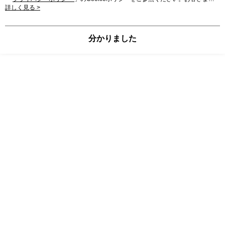
が、当サイトを引き続き使用される場合、当社がサイト利用規約のCookieポリ
詳しく見る >
シーに基づいてCookieを使用することに同意したものとみなします。
分かりました