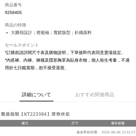
商品番号
コンビニ店頭代金引換
9258405
LINE Pay
商品の特徴
Apple Pay
大圓領設計；燈籠袖；寬鬆版型；針織面料
JKOPAY
セールスポイント
*訂購前請詳閱尺寸表及購物說明，下單後即代表同意賣場規定。
Google Pay
*內搭褲、內褲、褲襪及隱形胸罩為貼身衣物，個人衛生考量，不適
OP Pay Later
用於七日鑑賞期，恕不接受退貨。
説明
【OP Pay Later 使用説明】
AFTEE代金後払い
1. 本サービスは台湾大哥大によって提供され、台湾大哥大のユーザーは追
加の申請なしで即時に利用可能です。
説明
詳細について
おすすめ関連商品
2. 支払い方法で「OP Pay Later」を選択すると、注文が成立した後に自動
一、 AFTEE代金後払いについて
的に OP Pay Later の取引プロセスに移行し、携帯番号を確認後、分割払
ATM払い
1.お支払い方法でAFTEE代金後払いを選択すると、携帯電話認証ウィンド
いの回数や支払い期限を選択し、支払いを確認すると取引が完了します。
ウが表示されます。
3. 実際の承認額、分割回数および費用については、後続の取引確認ページ
2.SMSで認証してお支払い手続を進めてください。
配送方法
を基準とします。
3.注文するときのお支払いは不要です。商品はご指定の住所に配送されま
4. 注文成立後30分以内に確認取引を行わない場合や審査が通過しない場
す。
全家取貨付款
合、注文は自動的にキャンセルされます。「転専審査」に未通過の状況が
4.ご注文が完了すると、携帯に支払い通知のSMSが届きます。アプリ会員
発生した場合は、システムの評価基準に達していないことを意味し、評価
配送毎にNT$60、NT$1,800以上で送料無料
の場合は、AFTEE アプリプッシュ通知が届きます。