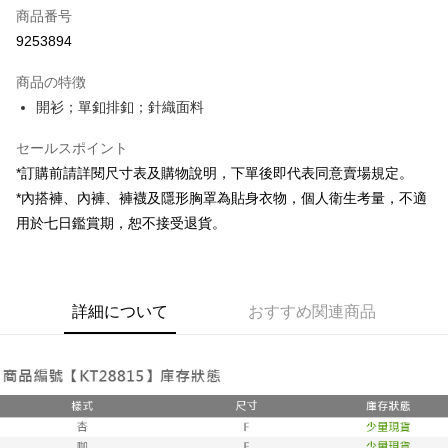
商品番号
コンビニ店頭代金引換
9253894
LINE Pay
商品の特徴
Apple Pay
開衫；單釦排釦；針織面料
JKOPAY
セールスポイント
*訂購前請詳閱尺寸表及購物說明，下單後即代表同意賣場規定。
Google Pay
*內搭褲、內褲、褲襪及隱形胸罩為貼身衣物，個人衛生考量，不適
OP Pay Later
用於七日鑑賞期，恕不接受退貨。
説明
【OP Pay Later 使用説明】
AFTEE代金後払い
1. 本サービスは台湾大哥大によって提供され、台湾大哥大のユーザーは追
加の申請なしで即時に利用可能です。
説明
詳細について
おすすめ関連商品
2. 支払い方法で「OP Pay Later」を選択すると、注文が成立した後に自動
一、 AFTEE代金後払いについて
的に OP Pay Later の取引プロセスに移行し、携帯番号を確認後、分割払
ATM払い
1.お支払い方法でAFTEE代金後払いを選択すると、携帯電話認証ウィンド
いの回数や支払い期限を選択し、支払いを確認すると取引が完了します。
ウが表示されます。
3. 実際の承認額、分割回数および費用については、後続の取引確認ページ
2.SMSで認証してお支払い手続を進めてください。
配送方法
を基準とします。
3.注文するときのお支払いは不要です。商品はご指定の住所に配送されま
4. 注文成立後30分以内に確認取引を行わない場合や審査が通過しない場
す。
全家取貨付款
合、注文は自動的にキャンセルされます。「転専審査」に未通過の状況が
4.ご注文が完了すると、携帯に支払い通知のSMSが届きます。アプリ会員
発生した場合は、システムの評価基準に達していないことを意味し、評価
配送毎にNT$60、NT$1,800以上で送料無料
の場合は、AFTEE アプリプッシュ通知が届きます。