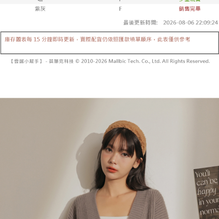
内容についての説明はいたしかねます。
5.商品受け取り時のお支払いは不要です。商品を確かめてから、SMSまた
付款後全家取貨
はアプリの通知に従って、4大コンビニ、またはATM/オンラインバンキン
グでお支払いください。
配送毎にNT$60、NT$1,600以上で送料無料
【支払い方法の説明】
1. 分割払いの金額は電信請求書に統合されず、「OP Pay Later」は毎月の
代金納付期限は最短で 14 日以内ですので、ご注意ください。AFTEE アプ
已關閉，請勿下單
締め日後に支払いリマインダーのSMSを送信します。
リをダウンロードして AFTEE 会員になるとお支払い期限を最長 45 日以内
2. SMSのリンクを通じて請求書を開いた後、「コンビニバーコード／台湾
配送毎にNT$10,000
まで延長できます。
大直営店舗／銀行振込／街口支払い／iPASS MONEY」などのチャネルで
支払いを選択できます。
已關閉，請勿下單(付取)
お支払期限は、ショップが請求した期日と、AFTEEで延長できる日数をも
とに計算されます。AFTEEで注文すると、商品を受け取るまで支払い期限
配送毎にNT$10,000
【注意事項】
を延長できますが、商品を期限内に受け取れない場合があります（例：予
1. 本サービスは「台湾大哥大株式会社」（以下「当社」といいます）によ
約商品や商品到着日が比較的遅い商品）。そのため、商品到着の有無に関
7-11取貨付款
って提供され、ユーザーが取引時に本サービスを通じて商品やサービスを
わらず、AFTEEで指定された期限内にお支払いください。
購入できるようにし、店舗が売買／分割払い売買の債権を当社に譲渡した
配送毎にNT$60、NT$1,800以上で送料無料
後、契約に基づいて当社の請求書で帳款を支払うことになります。
二、支払い限度額
2. 「OP Pay Later」を利用する契約関係の目的から、店舗はあなたの個人
付款後7-11取貨
1.初回 AFTEEを ご利用の際に、認証結果及び当社の審査の結果に基づ
情報（名前、電話または住所を含む）を台湾大哥大に提供し、収集、処理
き、限度額が設定されます。
配送毎にNT$60、NT$1,600以上で送料無料
および利用するために、当社があなた本人と分割請求書に必要な情報の確
2.決済金額は最低NT$20です。
認、照合および修正を行います。
3.現在、台湾の会員のみご利用いただけます。
宅配
3. 完全なユーザーサービス規約については、以下のリンクを参照してくだ
さい：
https://oppay.tw/userRule
三、利用規約「AFTEE代金後払い」（以下当サービスという）はネットプ
配送毎にNT$100、NT$2,500以上で送料無料
ロテクションズ（以下 AFTEE という）が提供し、AFTEEが代金を徴収し
ます。当サービスご利用の際に提供しなければならない個人情報（注文者
國家/地區配送
送料を確認
の氏名、電話番号、受取人の氏名、電話番号、受取人住所を含むがこれに