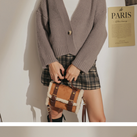
限らない）は、AFTEEに渡され当サービスで必要な範囲内で利用されま
す。AFTEEの個人情報の収集、処理、利用について、詳細はAFTEE公式ホ
ームページの『個人情報の収集、処理及び利用に関する声明』をご参照く
ださい（
https://aftee.tw/privacypolicy/
）。
AFTEEの初回ご利用の際に、審査を通過すれば、最高額がNT$10,000にな
ります。支払い期限を過ぎた場合、その金額に基づいて年利20%の遅延滞
納金が加算されます。未成年の利用者は、事前に法定代理人または後見人
の同意を得ればAFTEEをご利用いただけます。
個人情報の処理、利用について疑問がある、または関連する法律の権利を
行使したい場合は、ネットプロテクションズ
cs_tw@netprotections.co.jp
にご連絡ください。上記に示した個人情報を、必要な購入注文書とあわせ
てAFTEEにご提供いただく、またはAFTEEにあなたの個人情報の収集、処
理、利用を許可することににご同意いただけない場合は、当サービスを選
択しないでください。