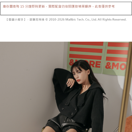
【「AFTEE先享後付」結帳流程】
醒簡訊。
１．於結帳方式選擇「AFTEE先享後付」後，將跳轉至「AFTEE先享後付」
2.透過簡訊連結打開帳單後，可選擇「超商條碼／台灣大直營門市／銀行轉
付款後全家取貨
結帳頁面，進行簡訊認證並確認金額後，即可完成結帳。
帳／街口支付／iPASS MONEY」等通路繳費。
２．訂單成立數日內，您將收到繳費通知簡訊。
每筆NT$60，滿NT$1,600(含以上)免運費
３．收到繳費通知簡訊後14天內，點擊此簡訊中的連結，可透過四大超商／
【注意事項】
ATM／網路銀行／等多元方式進行付款，方視為交易完成。
已關閉，請勿下單
1.本服務係由「台灣大哥大股份有限公司」（以下簡稱本公司）所提供，讓
※ 請注意：結帳手續完成當下不需立刻繳費，但若您需要取消訂單，請聯絡
用戶於交易時，得透過本服務購買商品或服務，並由商店將買賣／分期付款
每筆NT$10,000
購買商品的店家。未經商家同意取消之訂單仍視為有效，需透過AFTEE先享
買賣價金債權讓與本公司後，依約使用本公司帳單繳交帳款。
後付繳納相關費用。
2.基於同意付款使用「大哥付你分期」之契約關係目的，商店將以您的個人
已關閉，請勿下單(付取)
※ 交易是否成功請以「AFTEE先享後付 」之結帳頁面顯示為準，若有關於
資料（包含姓名、電話或地址）提供予台灣大哥大進項蒐集、處理及利用，
是否繳費成功／繳費後需取消欲退款等相關疑問，請聯繫「AFTEE先享後付
每筆NT$10,000
由本公司與您本人進行分期帳單所需資料之確認、核對及更正。
客戶支援中心」
https://netprotections.freshdesk.com/support/home
3.完整用戶服務條款，請詳閱以下連結：
https://oppay.tw/userRule
7-11取貨付款
【注意事項】
１．透過由恩沛科技股份有限公司提供之「AFTEE先享後付」服務完成之交
每筆NT$60，滿NT$1,800(含以上)免運費
易，需依本服務之必要範圍內提供個人資料，並將交易相關給付款項請求債
權轉讓予恩沛科技股份有限公司。
付款後7-11取貨
２．關於個人資料處理事宜，請瀏覽以下網址：
每筆NT$60，滿NT$1,600(含以上)免運費
https://aftee.tw/terms/#terms3
３．未成年的使用者請事先徵得法定代理人或監護人之同意方可使用
宅配
「AFTEE先享後付」，若未經同意申辦者引起之損失，本公司不負相關責
任。
每筆NT$100，滿NT$2,500(含以上)免運費
４．使用「AFTEE先享後付」時，將依據個別帳號之用戶狀況，依本公司即
時審查核予不同之上限額度；若仍有額度不足之情形，本公司將視審查結果
國家/地區配送
查看運費
請求用戶進行身份認證。