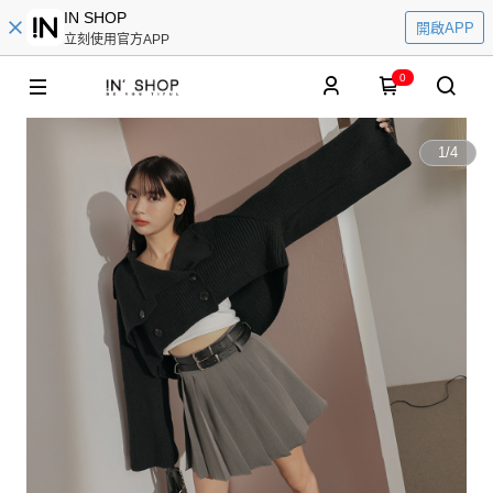
IN SHOP
開啟APP
立刻使用官方APP
0
1
/
4