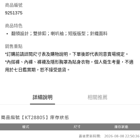
商品編號
超商取貨付款
9251375
LINE Pay
商品特色
Apple Pay
翻領設計；雙排釦；喇叭袖；短版版型；針織面料
街口支付
銷售重點
*訂購前請詳閱尺寸表及購物說明，下單後即代表同意賣場規定。
Google Pay
*內搭褲、內褲、褲襪及隱形胸罩為貼身衣物，個人衛生考量，不適
大哥付你分期
用於七日鑑賞期，恕不接受退貨。
相關說明
【大哥付你分期使用說明】
AFTEE先享後付
1.本服務由台灣大哥大提供，台灣大哥大用戶可立即使用無須另外申請。
2.付款方式選擇「大哥付你分期」，訂單成立後會自動跳轉到大哥付的交易
相關說明
詳細說明
相關推薦
流程，驗證手機門號後，選擇欲分期的期數、繳款截止日，確認付款後即完
【關於「AFTEE先享後付」】
成交易。
ATM付款
AFTEE先享後付是「在收到商品之後才付款」的支付方式。 讓您購物簡單
3.實際核准額度、可分期數及費用金額請依後續交易確認頁面所載為準。
便利好安心！
4.訂單成立30分鐘內，如未前往確認交易或遇審核未通過，訂單將自動取
１．簡單：不需註冊會員、不需綁卡、不需儲值。
運送方式
消。如遇「轉專審核」未通過狀況，表示未達大哥付你分期系統評分，恕無
２．便利：只要手機號碼，簡訊認證，即可結帳。
法說明評估內容。
３．安心：先確認商品／服務後，再付款。
全家取貨付款
【繳款方式說明】
1.分期款項不併入電信帳單，「大哥付你分期」於每月結算日後寄送繳費提
每筆NT$60，滿NT$1,800(含以上)免運費