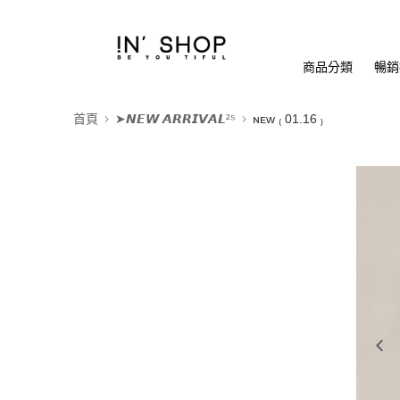
商品分類
暢銷排
首頁
➤𝙉𝙀𝙒 𝘼𝙍𝙍𝙄𝙑𝘼𝙇²⁵
ɴᴇᴡ ₍ 01.16 ₎