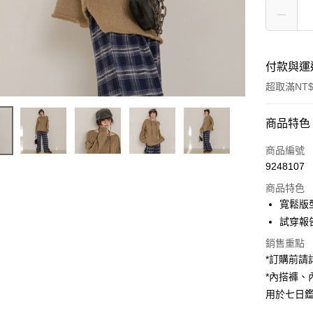
付款與運
超取滿NT$
付款方式
商品特色
信用卡一
商品編號
9248107
超商取貨
商品特色
LINE Pay
寬鬆版
試穿報告 
Apple Pay
銷售重點
街口支付
*訂購前
*內搭褲
Google Pa
用於七日
大哥付你