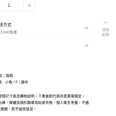
送方式
清除
1,600免運
紀錄
次付款
付款
型；落肩
: 小魚 / F / 適中
請詳閱尺寸表及購物說明，下單後即代表同意賣場規定。
、內褲、褲襪及隱形胸罩為貼身衣物，個人衛生考量，不適
y
鑑賞期，恕不接受退貨。
分期