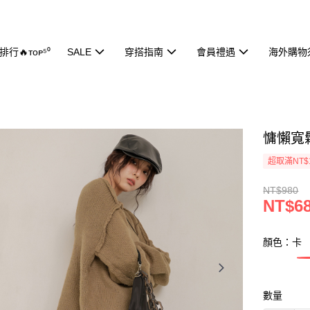
行🔥ᴛᴏᴘ⁵⁰
SALE
穿搭指南
會員禮遇
海外購物
慵懶寬鬆
超取滿NT$
NT$980
NT$6
顏色：卡
數量