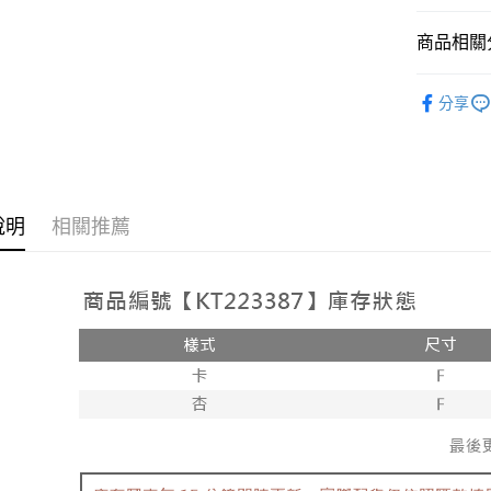
相關說明
【大哥付
商品相關分
AFTEE先
1.本服務
2.付款方
相關說明
➤𝙉𝙀𝙒 𝘼𝙍
流程，驗
【關於「A
分享
ATM付款
完成交易
AFTEE
人氣商品
3.實際核
便利好安
4.訂單成
１．簡單
【上衣】
消。如遇
２．便利
運送方式
無法說明
３．安心
【繳款方
全家取貨
說明
相關推薦
1.分期款
【「AFT
醒簡訊。
每筆NT$6
１．於結帳
2.透過簡
付」結帳
帳／街口支
付款後全
２．訂單
３．收到繳
每筆NT$6
【注意事
／ATM／
1.本服務
※ 請注意
已關閉，
用戶於交
絡購買商品
款買賣價
先享後付
每筆NT$10
2.基於同
※ 交易是
資料（包
是否繳費成
已關閉，請
用，由本
付客戶支
每筆NT$10
3.完整用
【注意事