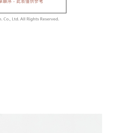
付款
恩沛科技股份有限公司提供之「AFTEE先享後付」服務完成之
依本服務之必要範圍內提供個人資料，並將交易相關給付款項請
0，滿NT$1,800(含以上)免運費
讓予恩沛科技股份有限公司。
個人資料處理事宜，請瀏覽以下網址：
1取貨
ee.tw/terms/#terms3
0，滿NT$1,600(含以上)免運費
年的使用者請事先徵得法定代理人或監護人之同意方可使用
E先享後付」，若未經同意申辦者引起之損失，本公司不負相關責
AFTEE先享後付」時，將依據個別帳號之用戶狀況，依本公司
00，滿NT$2,500(含以上)免運費
核予不同之上限額度；若仍有額度不足之情形，本公司將視審查
用戶進行身份認證。
配送
查看運費
一人註冊多個帳號或使用他人資訊註冊。若發現惡意使用之情
科技股份有限公司將有權停止該用戶之使用額度並採取法律行