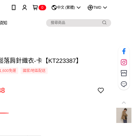
0
中文 (繁體)
TWD
須知
落肩針織衣-卡【KT223387】
1,600免運
國家/地區配送
88