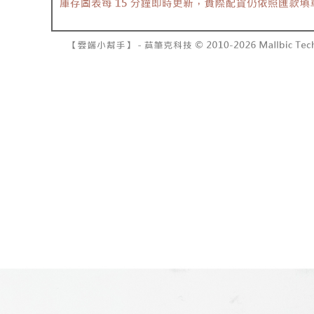
7-11取貨
１．透過由
交易，需
每筆NT$6
求債權轉
２．關於
付款後7-1
https://aft
每筆NT$6
３．未成
「AFTE
宅配
任。
４．使用「
每筆NT$1
即時審查
結果請求
國家/地區
５．嚴禁
形，恩沛
動。