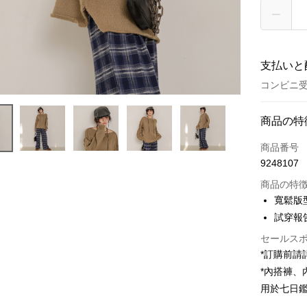
支払いと
コンビニ受
お支払い
商品の特
クレジット
商品番号
9248107
コンビニ
商品の特
LINE Pay
寬鬆版
試穿報告 
Apple Pay
セールス
JKOPAY
*訂購前
Google Pa
*內搭褲
用於七日
OP Pay La