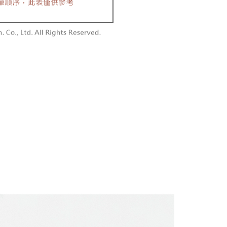
付款
供され、ユーザーが取引時に本サービスを通じて商品やサービ
できるようにし、店舗が売買／分割払い売買の債権を当社に譲
い限度額
$60、NT$1,800以上で送料無料
、契約に基づいて当社の請求書で帳款を支払うことになりま
AFTEEを ご利用の際に、認証結果及び当社の審査の結果に基づ
額が設定されます。
1取貨
 Pay Later」を利用する契約関係の目的から、店舗はあなたの個
は最低NT$20です。
$60、NT$1,600以上で送料無料
名前、電話または住所を含む）を台湾大哥大に提供し、収集、
台湾の会員のみご利用いただけます。
び利用するために、当社があなた本人と分割請求書に必要な情
、照合および修正を行います。
約「AFTEE代金後払い」（以下当サービスという）はネット
なユーザーサービス規約については、以下のリンクを参照してく
ョンズ（以下 AFTEE という）が提供し、AFTEEが代金を徴収
$100、NT$2,500以上で送料無料
tps://oppay.tw/userRule
当サービスご利用の際に提供しなければならない個人情報（注
名、電話番号、受取人の氏名、電話番号、受取人住所を含むが
配送
送料を確認
ない）は、AFTEEに渡され当サービスで必要な範囲内で利用
AFTEEの個人情報の収集、処理、利用について、詳細は
公式ホームページの『個人情報の収集、処理及び利用に関する声
参照ください（
https://aftee.tw/privacypolicy/
）。
の初回ご利用の際に、審査を通過すれば、最高額がNT$10,000に
支払い期限を過ぎた場合、その金額に基づいて年利20%の遅
が加算されます。未成年の利用者は、事前に法定代理人または
意を得ればAFTEEをご利用いただけます。
の処理、利用について疑問がある、または関連する法律の権利
たい場合は、ネットプロテクションズ
rotections.co.jp
にご連絡ください。上記に示した個人情報
購入注文書とあわせてAFTEEにご提供いただく、または