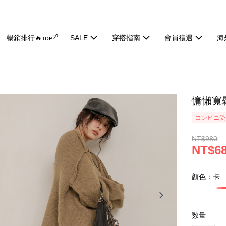
暢銷排行🔥ᴛᴏᴘ⁵⁰
SALE
穿搭指南
會員禮遇
海
慵懶寬鬆
コンビニ受け
NT$980
NT$6
顏色：卡
数量