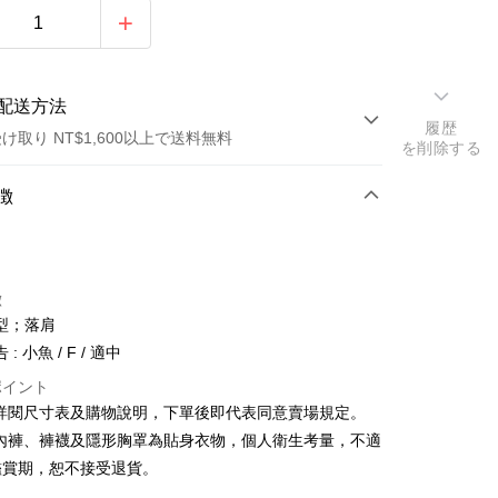
配送方法
履歴
け取り NT$1,600以上で送料無料
を削除する
方法
徴
カード1回払い
店頭代金引換
徴
型；落肩
: 小魚 / F / 適中
ポイント
請詳閱尺寸表及購物說明，下單後即代表同意賣場規定。
y
、內褲、褲襪及隱形胸罩為貼身衣物，個人衛生考量，不適
鑑賞期，恕不接受退貨。
ter