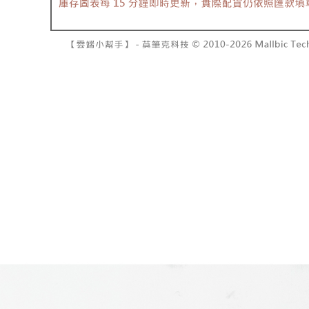
7-11取貨
よって提
スを購入
二、支払
配送毎にNT
渡した後
1.初回 
す。
き、限度
付款後7-1
2. 「OP
2.決済金額
配送毎にNT
人情報（
3.現在、
処理およ
宅配
報の確認
三、利用規
3. 完全
プロテクシ
配送毎にNT
ださい：
ht
します。
文者の氏
國家/地區
これに限ら
されます。
AFTEE
明』をご
AFTEE
なります。
延滞納金
後見人の同
個人情報
を行使し
cs_tw@netp
を、必要な