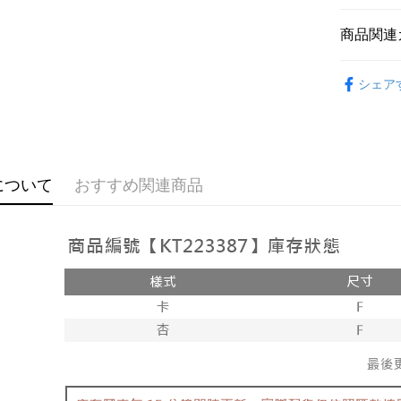
説明
【OP Pay
商品関連
AFTEE
1. 本サ
追加の申
説明
➤𝙉𝙀𝙒 𝘼𝙍
2. 支払い
一、 AF
シェア
ATM払い
動的に OP
1.お支払
おすすめ
払いの回
ドウが表
す。
2.SMS
【上衣】
3. 実際
3.注文す
配送方法
ジを基準
す。
4. 注文
4.ご注文
全家取貨
について
おすすめ関連商品
合、注文
員の場合は
が発生し
配送毎にNT
5.商品受
評価内容
たはアプリ
付款後全
ングでお
配送毎にNT
【支払い
代金納付期
1. 分割払
プリをダウ
已關閉，
の締め日後
以内まで
2. SM
配送毎にNT
湾大直営店
お支払期限
で支払い
已關閉，請
もとに計算
期限を延
配送毎にNT
【注意事
（例：予
1. 本サ
の有無に関