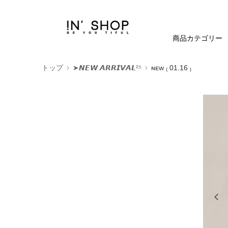
商品カテゴリー
トップ
➤𝙉𝙀𝙒 𝘼𝙍𝙍𝙄𝙑𝘼𝙇²⁵
ɴᴇᴡ ₍ 01.16 ₎