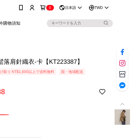
0
日本語
TWD
外購物須知
落肩針織衣-卡【KT223387】
取り NT$1,600以上で送料無料
国・地域配送
88