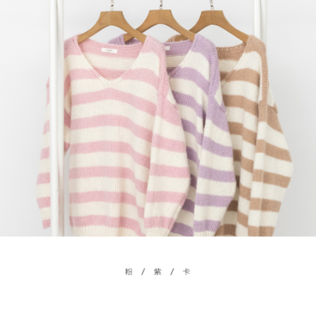
若款項超過繳費期限，將根據當次的金額加收年利率 16% 的逾期滯納金。
未成年的使用者，請事先徵得法定代理人或監護人之同意方可使用
AFTEE。
若您對於個人資料之處理、利用有任何疑問，或欲行使相關法律權利，請聯
繫恩沛科技股份有限公司。若您不同意我們將上開所示之個人資料，連同必
要之購買訂單資訊提供予 AFTEE ，或讓 AFTEE 蒐集處理利用您的個人資
料，請勿選用本服務。