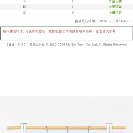
5. 收到商品當下無需繳費，確認無誤後，請再利用繳費通知簡訊或AFTEE
1. 分期款项不并入电信账单，“大哥付你分期”于每月结算日后寄送缴费提醒
APP於四大便利商店‧ATM/網銀等方式進行付款。
短信。
付款後全家取貨
2. 通过短信链接打开账单后，可选择 “超商条码／台湾大直营门市／银行转
請留意繳費期限為 14 天。唯有下載 AFTEE App 成為 AFTEE 會員者方能享
每笔NT$60，满NT$1,600(含以上)免运费
账／街口支付／iPASS MONEY”等通路缴费。
有最長 45 天內付款之服務。
已關閉，請勿下單
【注意事项】
繳費期限，為商家向您請款的時間，再加上使用AFTEE可延長的天數所計算
1. 本服务系由 “台湾大哥大股份有限公司”所提供，让用户于交易时，得通过
每笔NT$10,000
出。使用AFTEE下訂可以延長您收到商品前的繳費天數，但無法保證一定能
本服务购买商品或服务，并由商店将买卖／分期付款买卖价金债权让与本公
夠在期限內收到商品(例如:預購商品或預計到貨時間較長者)。因此無論收到
司后，依约使用本公司账单缴交账款。
已關閉，請勿下單(付取)
商品與否，仍需要請您在AFTEE規定的時間內完成繳費。
2. 基于同意付款使用 “大哥付你分期”之契约关系目的，商店将以您的个人资
每笔NT$10,000
料（包含姓名、电话或地址）提供予台湾大哥大进项收集、处理及利用，由
二、付款限制
台湾大哥大与本人进行分期账单所需资料之确认、核对及更正。
1. 初次使用 AFTEE 時，將依認證結果及本公司審查結果，核予每個人不同
7-11取貨付款
3. 完整用户服务条款，请详阅以下链接：
https://oppay.tw/userRule
之上限額度
2. 結帳金額須大於NT$30
每笔NT$60，满NT$1,800(含以上)免运费
3. 目前僅支援台灣會員
付款後7-11取貨
三、聲明條款
每笔NT$60，满NT$1,600(含以上)免运费
「AFTEE先享後付」(下稱本服務)乃由恩沛科技股份有限公司(下稱 AFTEE )
所提供，並由 AFTEE 向您收取款項。因使用本服務所須提供之個人資料(包
宅配
含但不限於訂購人姓名、電話，收件人姓名、電話、收件地址)，將交付予
AFTEE 於本服務必要服務範圍內運用。關於 AFTEE 對於個人資料之蒐集、
每笔NT$100，满NT$2,500(含以上)免运费
處理、利用，詳參 AFTEE 官網之『個人資料蒐集、處理及利用告知聲明』
（
https://aftee.tw/privacypolicy/
）。
國家/地區配送
查看运费