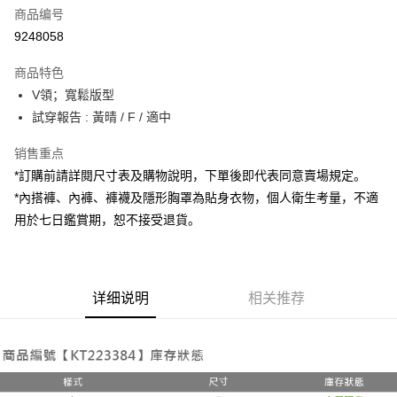
商品编号
超商取货付款
9248058
LINE Pay
商品特色
Apple Pay
V領；寬鬆版型
試穿報告 : 黃晴 / F / 適中
街口支付
销售重点
Google Pay
*訂購前請詳閱尺寸表及購物說明，下單後即代表同意賣場規定。
大哥付你分期
*內搭褲、內褲、褲襪及隱形胸罩為貼身衣物，個人衛生考量，不適
相关说明
用於七日鑑賞期，恕不接受退貨。
【大哥付你分期使用说明】
AFTEE先享后付
1. 本服务由台湾大哥大提供，电信用户可立即使用无须另外申请。（限个人
月租型门号，不开放公司户及预付卡使用）
相关说明
2. 付款方式选择 “大哥付你分期”，订单成立后会自动跳转到大哥付的交易流
一、關於 AFTEE先享後付
程，验证手机门号后，选择欲分期的期数、缴款截止日，确认付款后即完成
详细说明
相关推荐
ATM付款
1. 於付款方式選擇AFTEE先享後付，將跳出AFTEE先享後付手機驗證視
交易。
窗。
3. 实际核准额度、可分期数及费用金额请依后续交易确认页面所载为准。
2. 進行簡訊驗證之後，即可完成結帳手續。
运送方式
4. 订单成立30分钟内，如未前往确认交易或遇审核未通过，订单将自动取
3. 訂單確認後不需事先繳費，商品會配送至您的指定地址。
消。如遇 “转专审核”未通过状况，表示未达系统评分，恕无法说明评估内
4. 下訂完成後，您的手機會收到一封繳費通知簡訊，APP會員則會收到
全家取貨付款
容。
AFTEE APP推播通知。
【缴款方式说明】
每笔NT$60，满NT$1,800(含以上)免运费