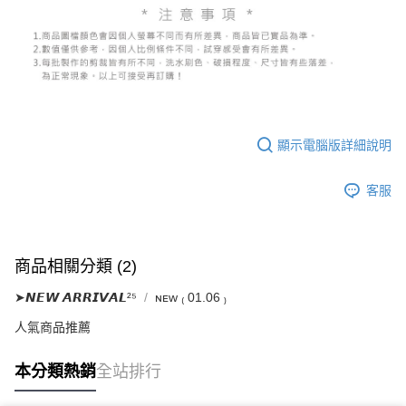
顯示電腦版詳細說明
客服
商品相關分類 (2)
➤𝙉𝙀𝙒 𝘼𝙍𝙍𝙄𝙑𝘼𝙇²⁵
ɴᴇᴡ ₍ 01.06 ₎
人氣商品推薦
本分類熱銷
全站排行