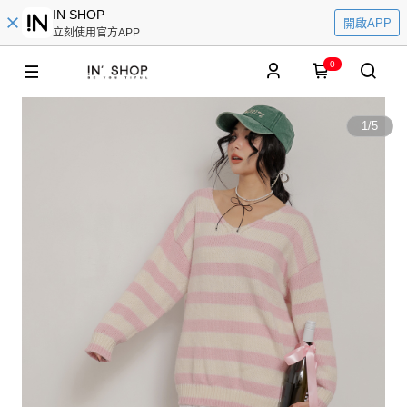
IN SHOP
開啟APP
立刻使用官方APP
0
1
/
5