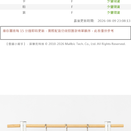
【「AFTEE先享後付」結帳流程】
醒簡訊。
１．於結帳方式選擇「AFTEE先享後付」後，將跳轉至「AFTEE先享後付」
2.透過簡訊連結打開帳單後，可選擇「超商條碼／台灣大直營門市／銀行轉
付款後全家取貨
結帳頁面，進行簡訊認證並確認金額後，即可完成結帳。
帳／街口支付／iPASS MONEY」等通路繳費。
２．訂單成立數日內，您將收到繳費通知簡訊。
每筆NT$60，滿NT$1,600(含以上)免運費
３．收到繳費通知簡訊後14天內，點擊此簡訊中的連結，可透過四大超商／
【注意事項】
ATM／網路銀行／等多元方式進行付款，方視為交易完成。
已關閉，請勿下單
1.本服務係由「台灣大哥大股份有限公司」（以下簡稱本公司）所提供，讓
※ 請注意：結帳手續完成當下不需立刻繳費，但若您需要取消訂單，請聯絡
用戶於交易時，得透過本服務購買商品或服務，並由商店將買賣／分期付款
每筆NT$10,000
購買商品的店家。未經商家同意取消之訂單仍視為有效，需透過AFTEE先享
買賣價金債權讓與本公司後，依約使用本公司帳單繳交帳款。
後付繳納相關費用。
2.基於同意付款使用「大哥付你分期」之契約關係目的，商店將以您的個人
已關閉，請勿下單(付取)
※ 交易是否成功請以「AFTEE先享後付 」之結帳頁面顯示為準，若有關於
資料（包含姓名、電話或地址）提供予台灣大哥大進項蒐集、處理及利用，
是否繳費成功／繳費後需取消欲退款等相關疑問，請聯繫「AFTEE先享後付
每筆NT$10,000
由本公司與您本人進行分期帳單所需資料之確認、核對及更正。
客戶支援中心」
https://netprotections.freshdesk.com/support/home
3.完整用戶服務條款，請詳閱以下連結：
https://oppay.tw/userRule
7-11取貨付款
【注意事項】
１．透過由恩沛科技股份有限公司提供之「AFTEE先享後付」服務完成之交
每筆NT$60，滿NT$1,800(含以上)免運費
易，需依本服務之必要範圍內提供個人資料，並將交易相關給付款項請求債
權轉讓予恩沛科技股份有限公司。
付款後7-11取貨
２．關於個人資料處理事宜，請瀏覽以下網址：
每筆NT$60，滿NT$1,600(含以上)免運費
https://aftee.tw/terms/#terms3
３．未成年的使用者請事先徵得法定代理人或監護人之同意方可使用
宅配
「AFTEE先享後付」，若未經同意申辦者引起之損失，本公司不負相關責
任。
每筆NT$100，滿NT$2,500(含以上)免運費
４．使用「AFTEE先享後付」時，將依據個別帳號之用戶狀況，依本公司即
時審查核予不同之上限額度；若仍有額度不足之情形，本公司將視審查結果
國家/地區配送
查看運費
請求用戶進行身份認證。