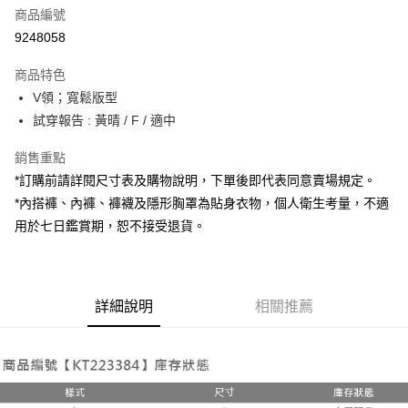
商品編號
超商取貨付款
9248058
LINE Pay
商品特色
Apple Pay
V領；寬鬆版型
試穿報告 : 黃晴 / F / 適中
街口支付
銷售重點
Google Pay
*訂購前請詳閱尺寸表及購物說明，下單後即代表同意賣場規定。
大哥付你分期
*內搭褲、內褲、褲襪及隱形胸罩為貼身衣物，個人衛生考量，不適
相關說明
用於七日鑑賞期，恕不接受退貨。
【大哥付你分期使用說明】
AFTEE先享後付
1.本服務由台灣大哥大提供，台灣大哥大用戶可立即使用無須另外申請。
2.付款方式選擇「大哥付你分期」，訂單成立後會自動跳轉到大哥付的交易
相關說明
流程，驗證手機門號後，選擇欲分期的期數、繳款截止日，確認付款後即完
【關於「AFTEE先享後付」】
成交易。
詳細說明
相關推薦
ATM付款
AFTEE先享後付是「在收到商品之後才付款」的支付方式。 讓您購物簡單
3.實際核准額度、可分期數及費用金額請依後續交易確認頁面所載為準。
便利好安心！
4.訂單成立30分鐘內，如未前往確認交易或遇審核未通過，訂單將自動取
１．簡單：不需註冊會員、不需綁卡、不需儲值。
運送方式
消。如遇「轉專審核」未通過狀況，表示未達大哥付你分期系統評分，恕無
２．便利：只要手機號碼，簡訊認證，即可結帳。
法說明評估內容。
３．安心：先確認商品／服務後，再付款。
全家取貨付款
【繳款方式說明】
1.分期款項不併入電信帳單，「大哥付你分期」於每月結算日後寄送繳費提
每筆NT$60，滿NT$1,800(含以上)免運費