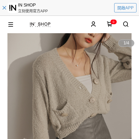
IN SHOP
開啟APP
立刻使用官方APP
0
1
/
4