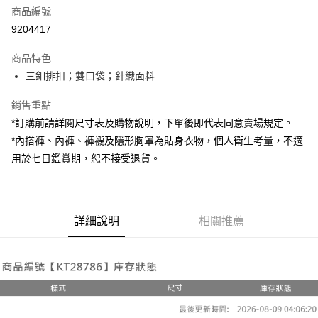
商品編號
超商取貨付款
9204417
LINE Pay
商品特色
Apple Pay
三釦排扣；雙口袋；針織面料
街口支付
銷售重點
*訂購前請詳閱尺寸表及購物說明，下單後即代表同意賣場規定。
Google Pay
*內搭褲、內褲、褲襪及隱形胸罩為貼身衣物，個人衛生考量，不適
大哥付你分期
用於七日鑑賞期，恕不接受退貨。
相關說明
【大哥付你分期使用說明】
AFTEE先享後付
1.本服務由台灣大哥大提供，台灣大哥大用戶可立即使用無須另外申請。
2.付款方式選擇「大哥付你分期」，訂單成立後會自動跳轉到大哥付的交易
相關說明
詳細說明
相關推薦
流程，驗證手機門號後，選擇欲分期的期數、繳款截止日，確認付款後即完
【關於「AFTEE先享後付」】
成交易。
ATM付款
AFTEE先享後付是「在收到商品之後才付款」的支付方式。 讓您購物簡單
3.實際核准額度、可分期數及費用金額請依後續交易確認頁面所載為準。
便利好安心！
4.訂單成立30分鐘內，如未前往確認交易或遇審核未通過，訂單將自動取
１．簡單：不需註冊會員、不需綁卡、不需儲值。
運送方式
消。如遇「轉專審核」未通過狀況，表示未達大哥付你分期系統評分，恕無
２．便利：只要手機號碼，簡訊認證，即可結帳。
法說明評估內容。
３．安心：先確認商品／服務後，再付款。
全家取貨付款
【繳款方式說明】
1.分期款項不併入電信帳單，「大哥付你分期」於每月結算日後寄送繳費提
每筆NT$60，滿NT$1,800(含以上)免運費