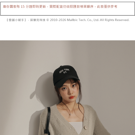
【「AFTEE先享後付」結帳流程】
醒簡訊。
１．於結帳方式選擇「AFTEE先享後付」後，將跳轉至「AFTEE先享後付」
2.透過簡訊連結打開帳單後，可選擇「超商條碼／台灣大直營門市／銀行轉
付款後全家取貨
結帳頁面，進行簡訊認證並確認金額後，即可完成結帳。
帳／街口支付／iPASS MONEY」等通路繳費。
２．訂單成立數日內，您將收到繳費通知簡訊。
每筆NT$60，滿NT$1,600(含以上)免運費
３．收到繳費通知簡訊後14天內，點擊此簡訊中的連結，可透過四大超商／
【注意事項】
ATM／網路銀行／等多元方式進行付款，方視為交易完成。
已關閉，請勿下單
1.本服務係由「台灣大哥大股份有限公司」（以下簡稱本公司）所提供，讓
※ 請注意：結帳手續完成當下不需立刻繳費，但若您需要取消訂單，請聯絡
用戶於交易時，得透過本服務購買商品或服務，並由商店將買賣／分期付款
每筆NT$10,000
購買商品的店家。未經商家同意取消之訂單仍視為有效，需透過AFTEE先享
買賣價金債權讓與本公司後，依約使用本公司帳單繳交帳款。
後付繳納相關費用。
2.基於同意付款使用「大哥付你分期」之契約關係目的，商店將以您的個人
已關閉，請勿下單(付取)
※ 交易是否成功請以「AFTEE先享後付 」之結帳頁面顯示為準，若有關於
資料（包含姓名、電話或地址）提供予台灣大哥大進項蒐集、處理及利用，
是否繳費成功／繳費後需取消欲退款等相關疑問，請聯繫「AFTEE先享後付
每筆NT$10,000
由本公司與您本人進行分期帳單所需資料之確認、核對及更正。
客戶支援中心」
https://netprotections.freshdesk.com/support/home
3.完整用戶服務條款，請詳閱以下連結：
https://oppay.tw/userRule
7-11取貨付款
【注意事項】
１．透過由恩沛科技股份有限公司提供之「AFTEE先享後付」服務完成之交
每筆NT$60，滿NT$1,800(含以上)免運費
易，需依本服務之必要範圍內提供個人資料，並將交易相關給付款項請求債
權轉讓予恩沛科技股份有限公司。
付款後7-11取貨
２．關於個人資料處理事宜，請瀏覽以下網址：
每筆NT$60，滿NT$1,600(含以上)免運費
https://aftee.tw/terms/#terms3
３．未成年的使用者請事先徵得法定代理人或監護人之同意方可使用
宅配
「AFTEE先享後付」，若未經同意申辦者引起之損失，本公司不負相關責
任。
每筆NT$100，滿NT$2,500(含以上)免運費
４．使用「AFTEE先享後付」時，將依據個別帳號之用戶狀況，依本公司即
時審查核予不同之上限額度；若仍有額度不足之情形，本公司將視審查結果
國家/地區配送
查看運費
請求用戶進行身份認證。