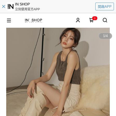
IN SHOP
開啟APP
立刻使用官方APP
0
1
/
4