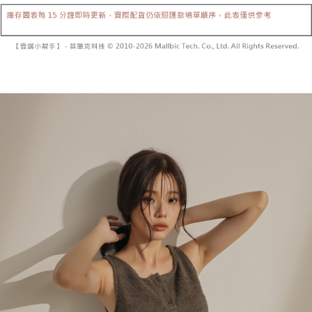
【「AFTEE先享後付」結帳流程】
醒簡訊。
１．於結帳方式選擇「AFTEE先享後付」後，將跳轉至「AFTEE先享後付」
2.透過簡訊連結打開帳單後，可選擇「超商條碼／台灣大直營門市／銀行轉
付款後全家取貨
結帳頁面，進行簡訊認證並確認金額後，即可完成結帳。
帳／街口支付／iPASS MONEY」等通路繳費。
２．訂單成立數日內，您將收到繳費通知簡訊。
每筆NT$60，滿NT$1,600(含以上)免運費
３．收到繳費通知簡訊後14天內，點擊此簡訊中的連結，可透過四大超商／
【注意事項】
ATM／網路銀行／等多元方式進行付款，方視為交易完成。
已關閉，請勿下單
1.本服務係由「台灣大哥大股份有限公司」（以下簡稱本公司）所提供，讓
※ 請注意：結帳手續完成當下不需立刻繳費，但若您需要取消訂單，請聯絡
用戶於交易時，得透過本服務購買商品或服務，並由商店將買賣／分期付款
每筆NT$10,000
購買商品的店家。未經商家同意取消之訂單仍視為有效，需透過AFTEE先享
買賣價金債權讓與本公司後，依約使用本公司帳單繳交帳款。
後付繳納相關費用。
2.基於同意付款使用「大哥付你分期」之契約關係目的，商店將以您的個人
已關閉，請勿下單(付取)
※ 交易是否成功請以「AFTEE先享後付 」之結帳頁面顯示為準，若有關於
資料（包含姓名、電話或地址）提供予台灣大哥大進項蒐集、處理及利用，
是否繳費成功／繳費後需取消欲退款等相關疑問，請聯繫「AFTEE先享後付
每筆NT$10,000
由本公司與您本人進行分期帳單所需資料之確認、核對及更正。
客戶支援中心」
https://netprotections.freshdesk.com/support/home
3.完整用戶服務條款，請詳閱以下連結：
https://oppay.tw/userRule
7-11取貨付款
【注意事項】
１．透過由恩沛科技股份有限公司提供之「AFTEE先享後付」服務完成之交
每筆NT$60，滿NT$1,800(含以上)免運費
易，需依本服務之必要範圍內提供個人資料，並將交易相關給付款項請求債
權轉讓予恩沛科技股份有限公司。
付款後7-11取貨
２．關於個人資料處理事宜，請瀏覽以下網址：
每筆NT$60，滿NT$1,600(含以上)免運費
https://aftee.tw/terms/#terms3
３．未成年的使用者請事先徵得法定代理人或監護人之同意方可使用
宅配
「AFTEE先享後付」，若未經同意申辦者引起之損失，本公司不負相關責
任。
每筆NT$100，滿NT$2,500(含以上)免運費
４．使用「AFTEE先享後付」時，將依據個別帳號之用戶狀況，依本公司即
時審查核予不同之上限額度；若仍有額度不足之情形，本公司將視審查結果
國家/地區配送
查看運費
請求用戶進行身份認證。