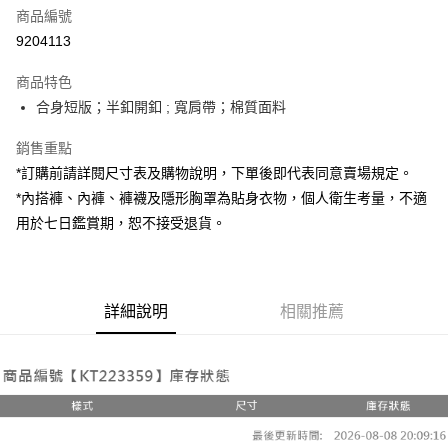
商品編號
超商取貨付款
9204113
LINE Pay
商品特色
Apple Pay
合身短版；半釦開釦 ; 寬肩帶；棉質面料
街口支付
銷售重點
*訂購前請詳閱尺寸表及購物說明，下單後即代表同意賣場規定。
Google Pay
*內搭褲、內褲、褲襪及隱形胸罩為貼身衣物，個人衛生考量，不適
大哥付你分期
用於七日鑑賞期，恕不接受退貨。
相關說明
【大哥付你分期使用說明】
AFTEE先享後付
1.本服務由台灣大哥大提供，台灣大哥大用戶可立即使用無須另外申請。
2.付款方式選擇「大哥付你分期」，訂單成立後會自動跳轉到大哥付的交易
相關說明
詳細說明
相關推薦
流程，驗證手機門號後，選擇欲分期的期數、繳款截止日，確認付款後即完
【關於「AFTEE先享後付」】
成交易。
ATM付款
AFTEE先享後付是「在收到商品之後才付款」的支付方式。 讓您購物簡單
3.實際核准額度、可分期數及費用金額請依後續交易確認頁面所載為準。
便利好安心！
4.訂單成立30分鐘內，如未前往確認交易或遇審核未通過，訂單將自動取
１．簡單：不需註冊會員、不需綁卡、不需儲值。
運送方式
消。如遇「轉專審核」未通過狀況，表示未達大哥付你分期系統評分，恕無
２．便利：只要手機號碼，簡訊認證，即可結帳。
法說明評估內容。
３．安心：先確認商品／服務後，再付款。
全家取貨付款
【繳款方式說明】
1.分期款項不併入電信帳單，「大哥付你分期」於每月結算日後寄送繳費提
每筆NT$60，滿NT$1,800(含以上)免運費