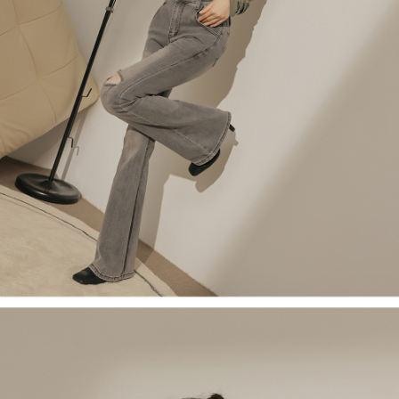
限らない）は、AFTEEに渡され当サービスで必要な範囲内で利用されま
す。AFTEEの個人情報の収集、処理、利用について、詳細はAFTEE公式ホ
ームページの『個人情報の収集、処理及び利用に関する声明』をご参照く
ださい（
https://aftee.tw/privacypolicy/
）。
AFTEEの初回ご利用の際に、審査を通過すれば、最高額がNT$10,000にな
ります。支払い期限を過ぎた場合、その金額に基づいて年利20%の遅延滞
納金が加算されます。未成年の利用者は、事前に法定代理人または後見人
の同意を得ればAFTEEをご利用いただけます。
個人情報の処理、利用について疑問がある、または関連する法律の権利を
行使したい場合は、ネットプロテクションズ
cs_tw@netprotections.co.jp
にご連絡ください。上記に示した個人情報を、必要な購入注文書とあわせ
てAFTEEにご提供いただく、またはAFTEEにあなたの個人情報の収集、処
理、利用を許可することににご同意いただけない場合は、当サービスを選
択しないでください。