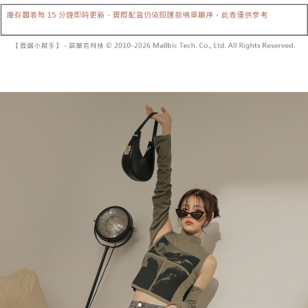
内容についての説明はいたしかねます。
5.商品受け取り時のお支払いは不要です。商品を確かめてから、SMSまた
付款後全家取貨
はアプリの通知に従って、4大コンビニ、またはATM/オンラインバンキン
グでお支払いください。
配送毎にNT$60、NT$1,600以上で送料無料
【支払い方法の説明】
1. 分割払いの金額は電信請求書に統合されず、「OP Pay Later」は毎月の
代金納付期限は最短で 14 日以内ですので、ご注意ください。AFTEE アプ
已關閉，請勿下單
締め日後に支払いリマインダーのSMSを送信します。
リをダウンロードして AFTEE 会員になるとお支払い期限を最長 45 日以内
2. SMSのリンクを通じて請求書を開いた後、「コンビニバーコード／台湾
配送毎にNT$10,000
まで延長できます。
大直営店舗／銀行振込／街口支払い／iPASS MONEY」などのチャネルで
支払いを選択できます。
已關閉，請勿下單(付取)
お支払期限は、ショップが請求した期日と、AFTEEで延長できる日数をも
とに計算されます。AFTEEで注文すると、商品を受け取るまで支払い期限
配送毎にNT$10,000
【注意事項】
を延長できますが、商品を期限内に受け取れない場合があります（例：予
1. 本サービスは「台湾大哥大株式会社」（以下「当社」といいます）によ
約商品や商品到着日が比較的遅い商品）。そのため、商品到着の有無に関
7-11取貨付款
って提供され、ユーザーが取引時に本サービスを通じて商品やサービスを
わらず、AFTEEで指定された期限内にお支払いください。
購入できるようにし、店舗が売買／分割払い売買の債権を当社に譲渡した
配送毎にNT$60、NT$1,800以上で送料無料
後、契約に基づいて当社の請求書で帳款を支払うことになります。
二、支払い限度額
2. 「OP Pay Later」を利用する契約関係の目的から、店舗はあなたの個人
付款後7-11取貨
1.初回 AFTEEを ご利用の際に、認証結果及び当社の審査の結果に基づ
情報（名前、電話または住所を含む）を台湾大哥大に提供し、収集、処理
き、限度額が設定されます。
配送毎にNT$60、NT$1,600以上で送料無料
および利用するために、当社があなた本人と分割請求書に必要な情報の確
2.決済金額は最低NT$20です。
認、照合および修正を行います。
3.現在、台湾の会員のみご利用いただけます。
宅配
3. 完全なユーザーサービス規約については、以下のリンクを参照してくだ
さい：
https://oppay.tw/userRule
三、利用規約「AFTEE代金後払い」（以下当サービスという）はネットプ
配送毎にNT$100、NT$2,500以上で送料無料
ロテクションズ（以下 AFTEE という）が提供し、AFTEEが代金を徴収し
ます。当サービスご利用の際に提供しなければならない個人情報（注文者
國家/地區配送
送料を確認
の氏名、電話番号、受取人の氏名、電話番号、受取人住所を含むがこれに