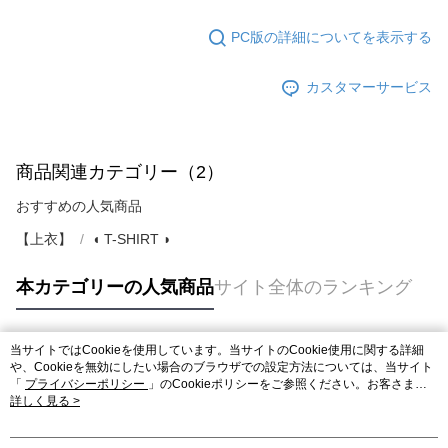
PC版の詳細についてを表示する
カスタマーサービス
商品関連カテゴリー（2）
おすすめの人気商品
【上衣】
◖ T-SHIRT ◗
本カテゴリーの人気商品
サイト全体のランキング
当サイトではCookieを使用しています。当サイトのCookie使用に関する詳細
人気タグ
や、Cookieを無効にしたい場合のブラウザでの設定方法については、当サイト
「
プライバシーポリシー
」のCookieポリシーをご参照ください。お客さま
が、当サイトを引き続き使用される場合、当社がサイト利用規約のCookieポリ
詳しく見る >
シーに基づいてCookieを使用することに同意したものとみなします。