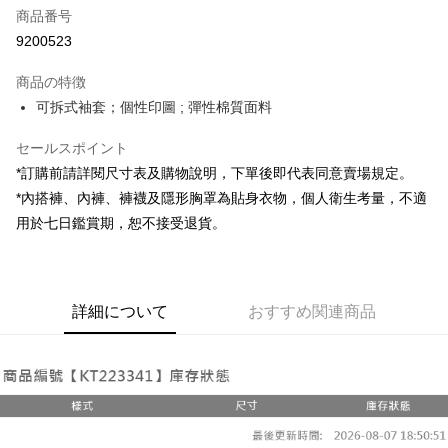
商品番号
コンビニ店頭代金引換
9200523
LINE Pay
商品の特徴
Apple Pay
可拆式袖套；個性印圖 ; 彈性棉質面料
JKOPAY
セールスポイント
*訂購前請詳閱尺寸表及購物說明，下單後即代表同意賣場規定。
Google Pay
*內搭褲、內褲、褲襪及隱形胸罩為貼身衣物，個人衛生考量，不適
OP Pay Later
用於七日鑑賞期，恕不接受退貨。
説明
【OP Pay Later 使用説明】
AFTEE代金後払い
1. 本サービスは台湾大哥大によって提供され、台湾大哥大のユーザーは追
加の申請なしで即時に利用可能です。
説明
詳細について
おすすめ関連商品
2. 支払い方法で「OP Pay Later」を選択すると、注文が成立した後に自動
一、 AFTEE代金後払いについて
的に OP Pay Later の取引プロセスに移行し、携帯番号を確認後、分割払
ATM払い
1.お支払い方法でAFTEE代金後払いを選択すると、携帯電話認証ウィンド
いの回数や支払い期限を選択し、支払いを確認すると取引が完了します。
ウが表示されます。
3. 実際の承認額、分割回数および費用については、後続の取引確認ページ
2.SMSで認証してお支払い手続を進めてください。
配送方法
を基準とします。
3.注文するときのお支払いは不要です。商品はご指定の住所に配送されま
4. 注文成立後30分以内に確認取引を行わない場合や審査が通過しない場
す。
全家取貨付款
合、注文は自動的にキャンセルされます。「転専審査」に未通過の状況が
4.ご注文が完了すると、携帯に支払い通知のSMSが届きます。アプリ会員
発生した場合は、システムの評価基準に達していないことを意味し、評価
配送毎にNT$60、NT$1,800以上で送料無料
の場合は、AFTEE アプリプッシュ通知が届きます。