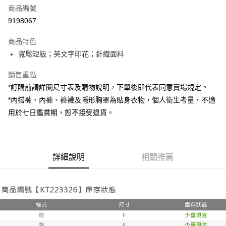
商品編號
超商取貨付款
9198067
LINE Pay
商品特色
Apple Pay
寬鬆短版；英文字印花；針織面料
街口支付
銷售重點
*訂購前請詳閱尺寸表及購物說明，下單後即代表同意賣場規定。
Google Pay
*內搭褲、內褲、褲襪及隱形胸罩為貼身衣物，個人衛生考量，不適
大哥付你分期
用於七日鑑賞期，恕不接受退貨。
相關說明
【大哥付你分期使用說明】
AFTEE先享後付
1.本服務由台灣大哥大提供，台灣大哥大用戶可立即使用無須另外申請。
2.付款方式選擇「大哥付你分期」，訂單成立後會自動跳轉到大哥付的交易
相關說明
詳細說明
相關推薦
流程，驗證手機門號後，選擇欲分期的期數、繳款截止日，確認付款後即完
【關於「AFTEE先享後付」】
成交易。
ATM付款
AFTEE先享後付是「在收到商品之後才付款」的支付方式。 讓您購物簡單
3.實際核准額度、可分期數及費用金額請依後續交易確認頁面所載為準。
便利好安心！
4.訂單成立30分鐘內，如未前往確認交易或遇審核未通過，訂單將自動取
１．簡單：不需註冊會員、不需綁卡、不需儲值。
運送方式
消。如遇「轉專審核」未通過狀況，表示未達大哥付你分期系統評分，恕無
２．便利：只要手機號碼，簡訊認證，即可結帳。
法說明評估內容。
３．安心：先確認商品／服務後，再付款。
全家取貨付款
【繳款方式說明】
1.分期款項不併入電信帳單，「大哥付你分期」於每月結算日後寄送繳費提
每筆NT$60，滿NT$1,800(含以上)免運費