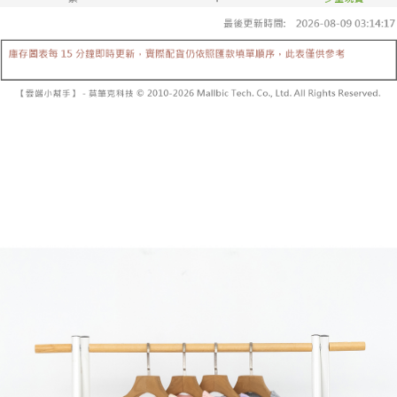
【「AFTEE先享後付」結帳流程】
醒簡訊。
１．於結帳方式選擇「AFTEE先享後付」後，將跳轉至「AFTEE先享後付」
2.透過簡訊連結打開帳單後，可選擇「超商條碼／台灣大直營門市／銀行轉
付款後全家取貨
結帳頁面，進行簡訊認證並確認金額後，即可完成結帳。
帳／街口支付／iPASS MONEY」等通路繳費。
２．訂單成立數日內，您將收到繳費通知簡訊。
每筆NT$60，滿NT$1,600(含以上)免運費
３．收到繳費通知簡訊後14天內，點擊此簡訊中的連結，可透過四大超商／
【注意事項】
ATM／網路銀行／等多元方式進行付款，方視為交易完成。
已關閉，請勿下單
1.本服務係由「台灣大哥大股份有限公司」（以下簡稱本公司）所提供，讓
※ 請注意：結帳手續完成當下不需立刻繳費，但若您需要取消訂單，請聯絡
用戶於交易時，得透過本服務購買商品或服務，並由商店將買賣／分期付款
每筆NT$10,000
購買商品的店家。未經商家同意取消之訂單仍視為有效，需透過AFTEE先享
買賣價金債權讓與本公司後，依約使用本公司帳單繳交帳款。
後付繳納相關費用。
2.基於同意付款使用「大哥付你分期」之契約關係目的，商店將以您的個人
已關閉，請勿下單(付取)
※ 交易是否成功請以「AFTEE先享後付 」之結帳頁面顯示為準，若有關於
資料（包含姓名、電話或地址）提供予台灣大哥大進項蒐集、處理及利用，
是否繳費成功／繳費後需取消欲退款等相關疑問，請聯繫「AFTEE先享後付
每筆NT$10,000
由本公司與您本人進行分期帳單所需資料之確認、核對及更正。
客戶支援中心」
https://netprotections.freshdesk.com/support/home
3.完整用戶服務條款，請詳閱以下連結：
https://oppay.tw/userRule
7-11取貨付款
【注意事項】
１．透過由恩沛科技股份有限公司提供之「AFTEE先享後付」服務完成之交
每筆NT$60，滿NT$1,800(含以上)免運費
易，需依本服務之必要範圍內提供個人資料，並將交易相關給付款項請求債
權轉讓予恩沛科技股份有限公司。
付款後7-11取貨
２．關於個人資料處理事宜，請瀏覽以下網址：
每筆NT$60，滿NT$1,600(含以上)免運費
https://aftee.tw/terms/#terms3
３．未成年的使用者請事先徵得法定代理人或監護人之同意方可使用
宅配
「AFTEE先享後付」，若未經同意申辦者引起之損失，本公司不負相關責
任。
每筆NT$100，滿NT$2,500(含以上)免運費
４．使用「AFTEE先享後付」時，將依據個別帳號之用戶狀況，依本公司即
時審查核予不同之上限額度；若仍有額度不足之情形，本公司將視審查結果
國家/地區配送
查看運費
請求用戶進行身份認證。