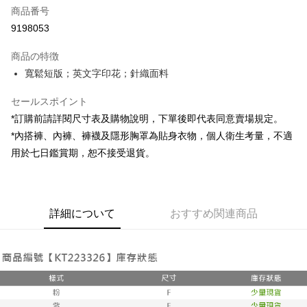
商品番号
コンビニ店頭代金引換
9198053
LINE Pay
商品の特徴
Apple Pay
寬鬆短版；英文字印花；針織面料
JKOPAY
セールスポイント
*訂購前請詳閱尺寸表及購物說明，下單後即代表同意賣場規定。
Google Pay
*內搭褲、內褲、褲襪及隱形胸罩為貼身衣物，個人衛生考量，不適
OP Pay Later
用於七日鑑賞期，恕不接受退貨。
説明
【OP Pay Later 使用説明】
AFTEE代金後払い
1. 本サービスは台湾大哥大によって提供され、台湾大哥大のユーザーは追
加の申請なしで即時に利用可能です。
説明
詳細について
おすすめ関連商品
2. 支払い方法で「OP Pay Later」を選択すると、注文が成立した後に自動
一、 AFTEE代金後払いについて
的に OP Pay Later の取引プロセスに移行し、携帯番号を確認後、分割払
ATM払い
1.お支払い方法でAFTEE代金後払いを選択すると、携帯電話認証ウィンド
いの回数や支払い期限を選択し、支払いを確認すると取引が完了します。
ウが表示されます。
3. 実際の承認額、分割回数および費用については、後続の取引確認ページ
2.SMSで認証してお支払い手続を進めてください。
配送方法
を基準とします。
3.注文するときのお支払いは不要です。商品はご指定の住所に配送されま
4. 注文成立後30分以内に確認取引を行わない場合や審査が通過しない場
す。
全家取貨付款
合、注文は自動的にキャンセルされます。「転専審査」に未通過の状況が
4.ご注文が完了すると、携帯に支払い通知のSMSが届きます。アプリ会員
発生した場合は、システムの評価基準に達していないことを意味し、評価
配送毎にNT$60、NT$1,800以上で送料無料
の場合は、AFTEE アプリプッシュ通知が届きます。