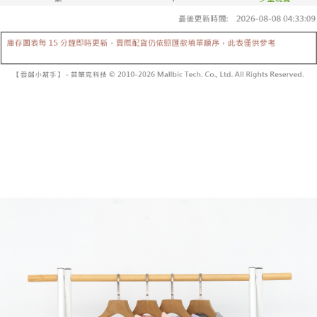
内容についての説明はいたしかねます。
5.商品受け取り時のお支払いは不要です。商品を確かめてから、SMSまた
付款後全家取貨
はアプリの通知に従って、4大コンビニ、またはATM/オンラインバンキン
グでお支払いください。
配送毎にNT$60、NT$1,600以上で送料無料
【支払い方法の説明】
1. 分割払いの金額は電信請求書に統合されず、「OP Pay Later」は毎月の
代金納付期限は最短で 14 日以内ですので、ご注意ください。AFTEE アプ
已關閉，請勿下單
締め日後に支払いリマインダーのSMSを送信します。
リをダウンロードして AFTEE 会員になるとお支払い期限を最長 45 日以内
2. SMSのリンクを通じて請求書を開いた後、「コンビニバーコード／台湾
配送毎にNT$10,000
まで延長できます。
大直営店舗／銀行振込／街口支払い／iPASS MONEY」などのチャネルで
支払いを選択できます。
已關閉，請勿下單(付取)
お支払期限は、ショップが請求した期日と、AFTEEで延長できる日数をも
とに計算されます。AFTEEで注文すると、商品を受け取るまで支払い期限
配送毎にNT$10,000
【注意事項】
を延長できますが、商品を期限内に受け取れない場合があります（例：予
1. 本サービスは「台湾大哥大株式会社」（以下「当社」といいます）によ
約商品や商品到着日が比較的遅い商品）。そのため、商品到着の有無に関
7-11取貨付款
って提供され、ユーザーが取引時に本サービスを通じて商品やサービスを
わらず、AFTEEで指定された期限内にお支払いください。
購入できるようにし、店舗が売買／分割払い売買の債権を当社に譲渡した
配送毎にNT$60、NT$1,800以上で送料無料
後、契約に基づいて当社の請求書で帳款を支払うことになります。
二、支払い限度額
2. 「OP Pay Later」を利用する契約関係の目的から、店舗はあなたの個人
付款後7-11取貨
1.初回 AFTEEを ご利用の際に、認証結果及び当社の審査の結果に基づ
情報（名前、電話または住所を含む）を台湾大哥大に提供し、収集、処理
き、限度額が設定されます。
配送毎にNT$60、NT$1,600以上で送料無料
および利用するために、当社があなた本人と分割請求書に必要な情報の確
2.決済金額は最低NT$20です。
認、照合および修正を行います。
3.現在、台湾の会員のみご利用いただけます。
宅配
3. 完全なユーザーサービス規約については、以下のリンクを参照してくだ
さい：
https://oppay.tw/userRule
三、利用規約「AFTEE代金後払い」（以下当サービスという）はネットプ
配送毎にNT$100、NT$2,500以上で送料無料
ロテクションズ（以下 AFTEE という）が提供し、AFTEEが代金を徴収し
ます。当サービスご利用の際に提供しなければならない個人情報（注文者
國家/地區配送
送料を確認
の氏名、電話番号、受取人の氏名、電話番号、受取人住所を含むがこれに