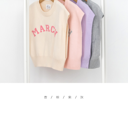
限らない）は、AFTEEに渡され当サービスで必要な範囲内で利用されま
す。AFTEEの個人情報の収集、処理、利用について、詳細はAFTEE公式ホ
ームページの『個人情報の収集、処理及び利用に関する声明』をご参照く
ださい（
https://aftee.tw/privacypolicy/
）。
AFTEEの初回ご利用の際に、審査を通過すれば、最高額がNT$10,000にな
ります。支払い期限を過ぎた場合、その金額に基づいて年利20%の遅延滞
納金が加算されます。未成年の利用者は、事前に法定代理人または後見人
の同意を得ればAFTEEをご利用いただけます。
個人情報の処理、利用について疑問がある、または関連する法律の権利を
行使したい場合は、ネットプロテクションズ
cs_tw@netprotections.co.jp
にご連絡ください。上記に示した個人情報を、必要な購入注文書とあわせ
てAFTEEにご提供いただく、またはAFTEEにあなたの個人情報の収集、処
理、利用を許可することににご同意いただけない場合は、当サービスを選
択しないでください。